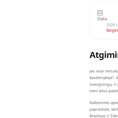
Data
2026 L
Baigės
Atgimi
Jau visai netruk
kasdienybėje“, k
suaugusiųjų, ir 
vieni kitus pala
Kalbėsimės apie 
paprastose, kart
Brazilijos ir Ček