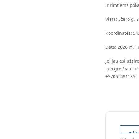
ir rimtiems poka
Vieta:
Ežero g. 8
Koordinatės:
54
Data: 2026 m. l
Jei jau esi užsir
kuo greičiau sus
+37061481185
+ Įtr