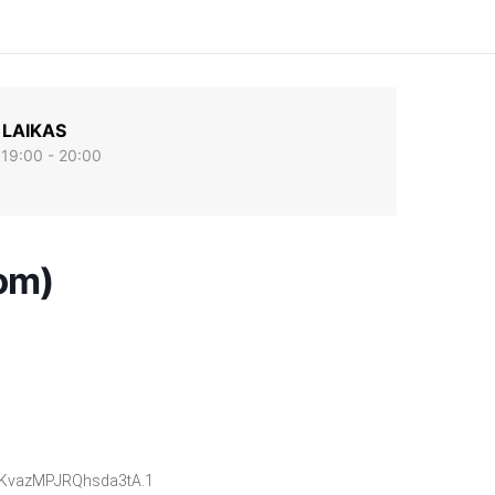
LAIKAS
19:00 - 20:00
om)
sKvazMPJRQhsda3tA.1