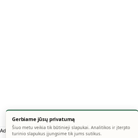
Gerbiame jūsų privatumą
Komentarai uždrausti.
Šiuo metu veikia tik būtinieji slapukai. Analitikos ir įterpto
Adventistai.lt naudoja
WordPress
turinio slapukus įjungsime tik jums sutikus.