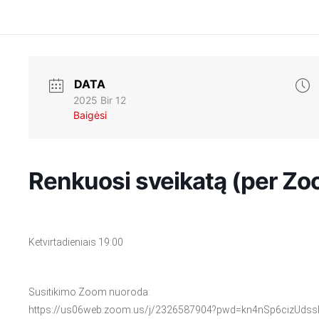
DATA
2025 Bir 12
Baigėsi
Renkuosi sveikatą (per Zo
Ketvirtadieniais 19:00
Susitikimo Zoom nuoroda:
https://us06web.zoom.us/j/2326587904?pwd=kn4nSp6cizUds