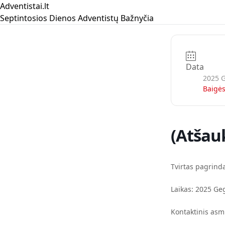
Adventistai.lt
Septintosios Dienos Adventistų Bažnyčia
Data
2025 G
Baigės
(Atšau
Tvirtas pagrind
Laikas: 2025 Ge
Kontaktinis asm