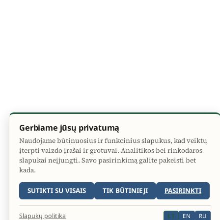
Gerbiame jūsų privatumą
Naudojame būtinuosius ir funkcinius slapukus, kad veiktų
įterpti vaizdo įrašai ir grotuvai. Analitikos bei rinkodaros
slapukai neįjungti. Savo pasirinkimą galite pakeisti bet
kada.
SUTIKTI SU VISAIS
TIK BŪTINIEJI
PASIRINKTI
Slapukų politika
LT
EN
RU