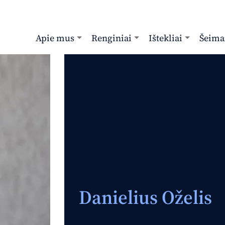
Apie mus
Renginiai
Ištekliai
Šeima
Danielius Oželis