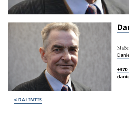
Dan
Mažei
Danie
+370
danie
DALINTIS