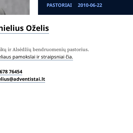
PASTORIAI
2010-06-22
ielius Oželis
kų ir Alsėdžių bendruomenių pastorius.
liaus pamokslai ir straipsniai čia.
 678 76454
lius@adventistai.lt