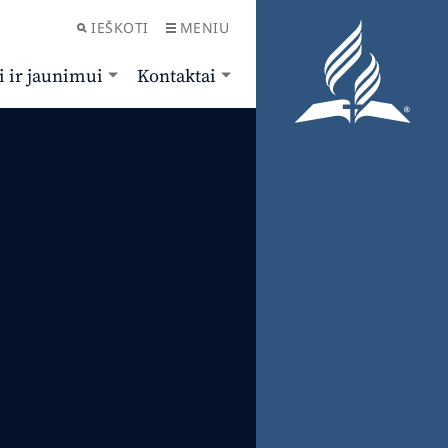
IEŠKOTI
MENIU
i ir jaunimui
Kontaktai