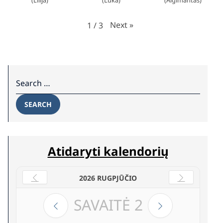
(Lilija)
(Luka)
(Algimantas)
Next
»
1
/
3
Search for:
SEARCH
Atidaryti kalendorių
2026 RUGPJŪČIO
SAVAITĖ
2