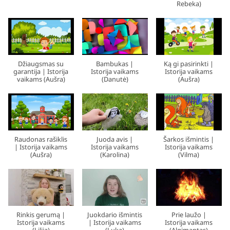
Rebeka)
Džiaugsmas su
Bambukas |
Ką gi pasirinkti |
garantija | Istorija
Istorija vaikams
Istorija vaikams
vaikams (Aušra)
(Danutė)
(Aušra)
Raudonas rašiklis
Juoda avis |
Šarkos išmintis |
| Istorija vaikams
Istorija vaikams
Istorija vaikams
(Aušra)
(Karolina)
(Vilma)
Rinkis gerumą |
Juokdario išmintis
Prie laužo |
Istorija vaikams
| Istorija vaikams
Istorija vaikams