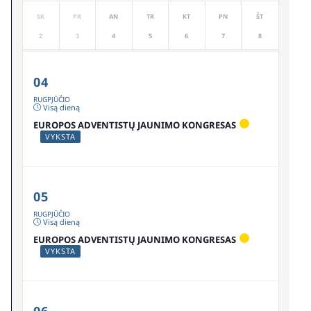
SK
PR
AN
TR
KT
PN
ŠT
2
3
4
5
6
7
8
04
RUGPJŪČIO
Visą dieną
EUROPOS ADVENTISTŲ JAUNIMO KONGRESAS
VYKSTA
05
RUGPJŪČIO
Visą dieną
EUROPOS ADVENTISTŲ JAUNIMO KONGRESAS
VYKSTA
06