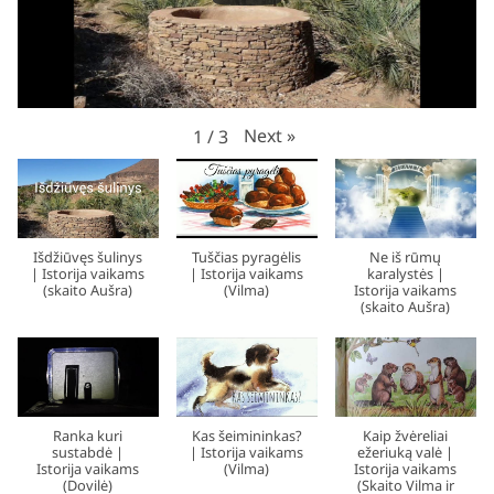
Next
»
1
/
3
Išdžiūvęs šulinys
Tuščias pyragėlis
Ne iš rūmų
| Istorija vaikams
| Istorija vaikams
karalystės |
(skaito Aušra)
(Vilma)
Istorija vaikams
(skaito Aušra)
Ranka kuri
Kas šeimininkas?
Kaip žvėreliai
sustabdė |
| Istorija vaikams
ežeriuką valė |
Istorija vaikams
(Vilma)
Istorija vaikams
(Dovilė)
(Skaito Vilma ir