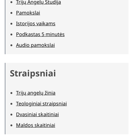
Trijų Angelų Studija
Pamokslai
Istorijos vaikams
Podkastas 5 minutės
Audio pamokslai
Straipsniai
Trijų angelų žinia
Teologiniai straipsniai
Dvasiniai skaitiniai
Maldos skaitiniai