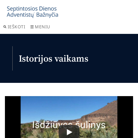
IEŠKOTI
MENIU
Istorijos vaikams