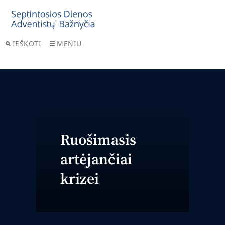
IEŠKOTI
MENIU
Ruošimasis
artėjančiai
krizei