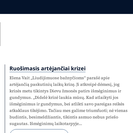
Ruošimasis artėjančiai krizei
Elena Vait „Liudijimuose bažnyčioms“ parašė apie
artėjančią paskutinių laikų krizę. Ji atkreipė dėmesį, jog
krizės metu tikintys Dievu žmonės patirs išmėginimus ir
gundymus. „Didelė krizė laukia mūsų. Kad atlaikyti jos
išmėginimus ir gundymus, bei atlikti savo pareigas reikės
atkaklaus tikėjimo. Tačiau mes galime triumfuoti; nė vienas
budintis, besimeldžiantis, tikintis asmuo nebus priešo
sugautas. Išmėginimų laikotarpyje…