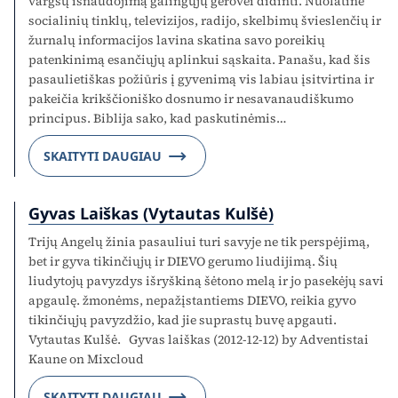
vargšų išnaudojimą galingųjų gerovei didinti. Nuolatinė
socialinių tinklų, televizijos, radijo, skelbimų švieslenčių ir
žurnalų informacijos lavina skatina savo poreikių
patenkinimą esančiųjų aplinkui sąskaita. Panašu, kad šis
pasaulietiškas požiūris į gyvenimą vis labiau įsitvirtina ir
pakeičia krikščioniško dosnumo ir nesavanaudiškumo
principus. Biblija sako, kad paskutinėmis…
SKAITYTI DAUGIAU
Gyvas Laiškas (Vytautas Kulšė)
Trijų Angelų žinia pasauliui turi savyje ne tik perspėjimą,
bet ir gyva tikinčiųjų ir DIEVO gerumo liudijimą. Šių
liudytojų pavyzdys išryškiną šėtono melą ir jo pasekėjų savi
apgaulę. žmonėms, nepažįstantiems DIEVO, reikia gyvo
tikinčiųjų pavyzdžio, kad jie suprastų buvę apgauti.
Vytautas Kulšė. Gyvas laiškas (2012-12-12) by Adventistai
Kaune on Mixcloud
SKAITYTI DAUGIAU