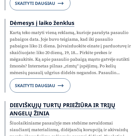
SKAITYTI DAUGIAU
Dėmesys į laiko ženklus
Kartą teko matyti vieną reklamą, kurioje parašyta pasaulio
pabaigos data. Joje buvo teigiama, kad iki pasaulio
pabaigos liko 21 diena. Įsivaizduokite einate į parduotuvę ir
skaičiuojate: liko 20 dienų, 19, 18… Pirkite prekes ir
mėgaukitės. Ką apie pasaulio pabaigą mąsto gatvėje sutikti
žmonės? Internetas pilnas „rimtų“ įspėjimų. Po kelių
mėnesių pasaulį užgrius didelės negandos. Pasaulio…
SKAITYTI DAUGIAU
DIEVIŠKŲJŲ TURTŲ PRIEŽIŪRA IR TRIJŲ
ANGELŲ ŽINIA
Šiuolaikiniame pasaulyje mes stebime nevaldomai
siaučiantį materializmą, didėjančią korupciją ir akivaizdų