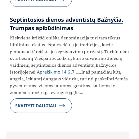
Septintosios dienos adventistų Bažnyčia.
Trumpas apibūdinimas
Kiekviena krikščioniška denominacija turi tam tikrus
biblinius tekstus, išpuoselėtus jų tradicijos, kurie
geriausiai išreiškia jos egzistavimo priežastį. Turbūt nėra
svarbesnių Viešpaties žodžių, kurie suvaidino didesnį
vaidmenį Septintosios dienos adventistų Bažnyčios
istorijoje nei
Apreiškimo 14,6
.7
„…Ir aš pamačiau kitą
angelą, lekiantį dangaus viduriu, turintį paskelbti žemės
gyventojams, visoms tautoms, gentims, kalboms ir
žmonėms amžinąją evangeliją. Jis…
SKAITYTI DAUGIAU
Search for: