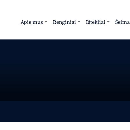
Apie mus
Renginiai
Ištekliai
Šeima