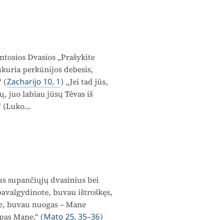
ntosios Dvasios „Prašykite
ukuria perkūnijos debesis,
 (
Zacharijo 10, 1
) „Jei tad jūs,
, juo labiau jūsų Tėvas iš
.“ (Luko…
mus supančiųjų dvasinius bei
 pavalgydinote, buvau ištroškęs,
te, buvau nuogas – Mane
 pas Mane.“ (
Mato 25, 35–36
)