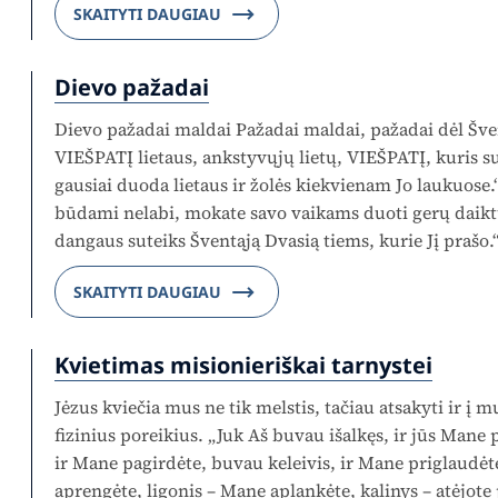
SKAITYTI DAUGIAU
Dievo pažadai
Dievo pažadai maldai Pažadai maldai, pažadai dėl Šve
VIEŠPATĮ lietaus, ankstyvųjų lietų, VIEŠPATĮ, kuris s
gausiai duoda lietaus ir žolės kiekvienam Jo laukuose.“
būdami nelabi, mokate savo vaikams duoti gerų daiktų
dangaus suteiks Šventąją Dvasią tiems, kurie Jį prašo
SKAITYTI DAUGIAU
Kvietimas misionieriškai tarnystei
Jėzus kviečia mus ne tik melstis, tačiau atsakyti ir į 
fizinius poreikius. „Juk Aš buvau išalkęs, ir jūs Mane
ir Mane pagirdėte, buvau keleivis, ir Mane priglaudė
aprengėte, ligonis – Mane aplankėte, kalinys – atėjote