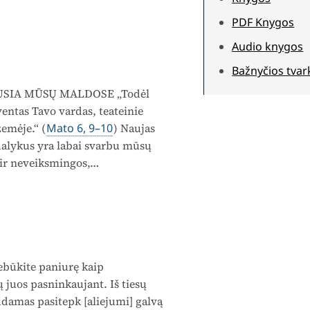
PDF Knygos
Audio knygos
Bažnyčios tvar
USIA MŪSŲ MALDOSE „Todėl
ventas Tavo vardas, teateinie
žemėje.“ (
Mato 6, 9–10
) Naujas
 dalykus yra labai svarbu mūsų
ir neveiksmingos,…
būkite paniurę kaip
 juos pasninkaujant. Iš tiesų
udamas pasitepk [aliejumi] galvą