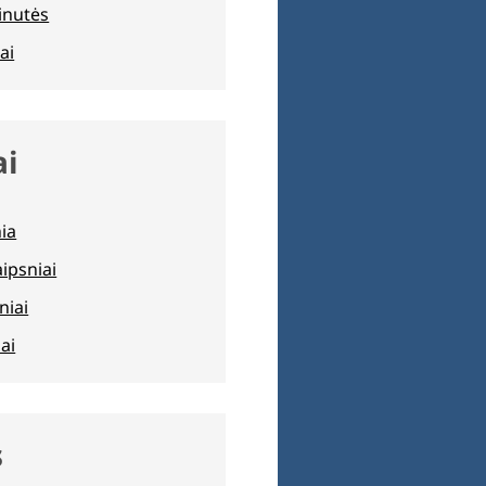
inutės
ai
ai
nia
aipsniai
niai
ai
s