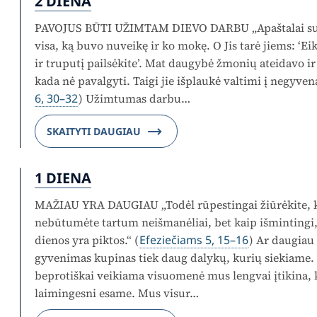
2 DIENA
PAVOJUS BŪTI UŽIMTAM DIEVO DARBU „Apaštalai susi
visa, ką buvo nuveikę ir ko mokę. O Jis tarė jiems: ‘Ei
ir truputį pailsėkite’. Mat daugybė žmonių ateidavo ir
kada nė pavalgyti. Taigi jie išplaukė valtimi į negyven
6, 30–32
) Užimtumas darbu…
SKAITYTI DAUGIAU
1 DIENA
MAŽIAU YRA DAUGIAU „Todėl rūpestingai žiūrėkite, ka
nebūtumėte tartum neišmanėliai, bet kaip išmintingi,
dienos yra piktos.“ (
Efeziečiams 5, 15–16
) Ar daugiau
gyvenimas kupinas tiek daug dalykų, kurių siekiame.
beprotiškai veikiama visuomenė mus lengvai įtikina,
laimingesni esame. Mus visur…