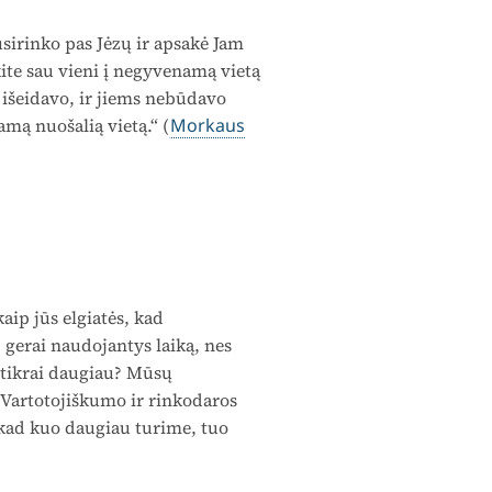
rinko pas Jėzų ir apsakė Jam
kite sau vieni į negyvenamą vietą
 išeidavo, ir jiems nebūdavo
amą nuošalią vietą.“ (
Morkaus
ip jūs elgiatės, kad
 gerai naudojantys laiką, nes
 tikrai daugiau? Mūsų
 Vartotojiškumo ir rinkodaros
 kad kuo daugiau turime, tuo