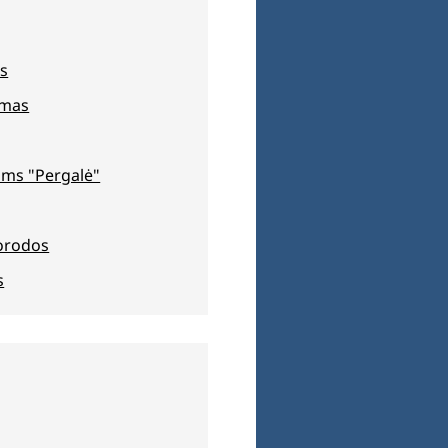
s
jimas
ms "Pergalė"
orodos
s