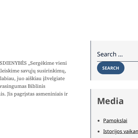
Search for:
SDIENYBĖS „Sergėkime vieni
SEARCH
aleiskime savųjų susirinkimų,
labiau, juo aiškiau įžvelgiate
vasingumas Biblinis
. Jis pagrįstas asmeniniais ir
Media
Pamokslai
Istorijos vaik