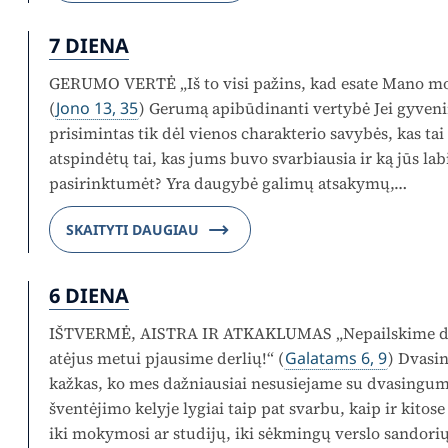
7 DIENA
GERUMO VERTĖ „Iš to visi pažins, kad esate Mano mokin
(
Jono 13, 35
) Gerumą apibūdinanti vertybė Jei gyven
prisimintas tik dėl vienos charakterio savybės, kas tai
atspindėtų tai, kas jums buvo svarbiausia ir ką jūs lab
pasirinktumėt? Yra daugybė galimų atsakymų,…
SKAITYTI DAUGIAU
6 DIENA
IŠTVERMĖ, AISTRA IR ATKAKLUMAS „Nepailskime dary
atėjus metui pjausime derlių!“ (
Galatams 6, 9
) Dvasin
kažkas, ko mes dažniausiai nesusiejame su dvasingum
šventėjimo kelyje lygiai taip pat svarbu, kaip ir kito
iki mokymosi ar studijų, iki sėkmingų verslo sandori