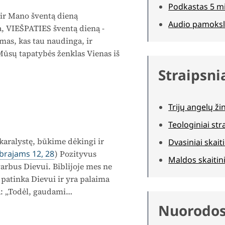
Podkastas 5 m
ir Mano šventą dieną
Audio pamoksl
na, VIEŠPATIES šventą dieną ­
amas, kas tau naudinga, ir
Mūsų tapatybės ženklas Vienas iš
Straipsni
Trijų angelų ži
Teologiniai str
alystę, būkime dėkingi ir
Dvasiniai skaiti
brajams 12, 28
) Pozityvus
Maldos skaitini
arbus Dievui. Biblijoje mes ne
i patinka Dievui ir yra palaima
: „Todėl, gaudami…
Nuorodo