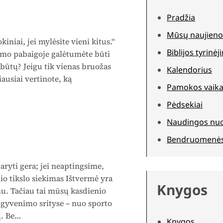
Pradžia
Mūsų naujieno
iai, jei mylėsite vieni kitus.“
Biblijos tyrinė
imo pabaigoje galėtumėte būti
 būtų? Jeigu tik vienas bruožas
Kalendorius
iausiai vertinote, ką
Pamokos vaika
Pėdsekiai
Naudingos nu
Bendruomenė
ti gera; jei neaptingsime,
io tikslo siekimas Ištvermė yra
Knygos
u. Tačiau tai mūsų kasdienio
se gyvenimo srityse – nuo sporto
ų. Be…
Knygos