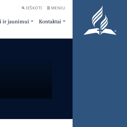
IEŠKOTI
MENIU
i ir jaunimui
Kontaktai