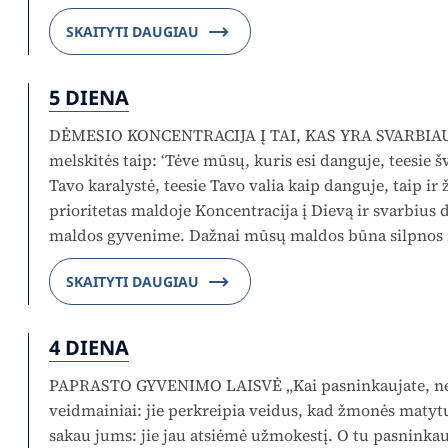
SKAITYTI DAUGIAU
5 DIENA
DĖMESIO KONCENTRACIJA Į TAI, KAS YRA SVARBIA
melskitės taip: ‘Tėve mūsų, kuris esi danguje, teesie š
Tavo karalystė, teesie Tavo valia kaip danguje, taip ir 
prioritetas maldoje Koncentracija į Dievą ir svarbius
maldos gyvenime. Dažnai mūsų maldos būna silpnos 
SKAITYTI DAUGIAU
4 DIENA
PAPRASTO GYVENIMO LAISVĖ „Kai pasninkaujate, ne
veidmainiai: jie perkreipia veidus, kad žmonės matytų
sakau jums: jie jau atsiėmė užmokestį. O tu pasninka