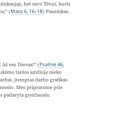
inkaująs, bet savo Tėvui, kuris
ns.“ (
Mato 6, 16–18
) Pasninkas
Aš esu Dievas!“ (
Psalmė 46,
riukšmo taršos amžiuje nieko
darbai, įtemptas darbo grafikas
ėmesio. Mes pripratome prie
us padaryta greičiausiu