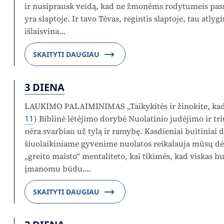
ir nusiprausk veidą, kad ne žmonėms rodytumeis pasn
yra slaptoje. Ir tavo Tėvas, regintis slaptoje, tau atlygi
išlaisvina…
SKAITYTI DAUGIAU
3 DIENA
LAUKIMO PALAIMINIMAS „Taikykitės ir žinokite, kad 
11
) Biblinė lėtėjimo dorybė Nuolatinio judėjimo ir t
nėra svarbiau už tylą ir ramybę. Kasdieniai buitiniai 
šiuolaikiniame gyvenime nuolatos reikalauja mūsų d
„greito maisto“ mentaliteto, kai tikimės, kad viskas b
įmanomu būdu.…
SKAITYTI DAUGIAU