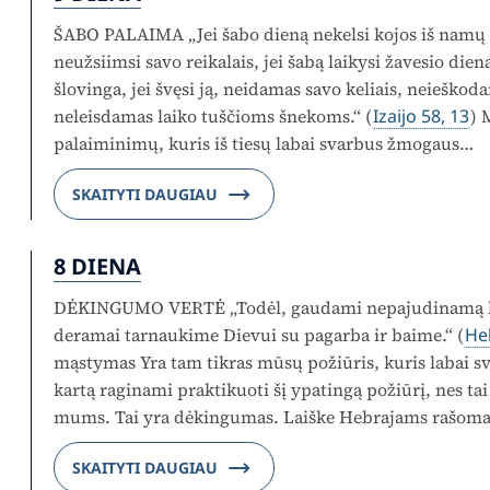
ŠABO PALAIMA „Jei šabo dieną nekelsi kojos iš namų 
neužsiimsi savo reikalais, jei šabą laikysi žavesio die
šlovinga, jei švęsi ją, neidamas savo keliais, neieškod
neleisdamas laiko tuščioms šnekoms.“ (
Izaijo 58, 13
) 
palaiminimų, kuris iš tiesų labai svarbus žmogaus…
SKAITYTI DAUGIAU
8 DIENA
DĖKINGUMO VERTĖ „Todėl, gaudami nepajudinamą kar
deramai tarnaukime Dievui su pagarba ir baime.“ (
He
mąstymas Yra tam tikras mūsų požiūris, kuris labai sv
kartą raginami praktikuoti šį ypatingą požiūrį, nes ta
mums. Tai yra dėkingumas. Laiške Hebrajams rašoma
SKAITYTI DAUGIAU