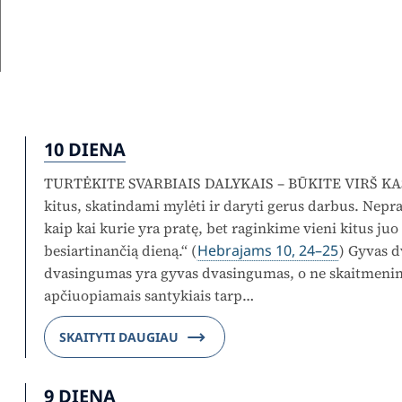
10 DIENA
TURTĖKITE SVARBIAIS DALYKAIS – BŪKITE VIRŠ KA
kitus, skatindami mylėti ir daryti gerus darbus. Nepr
kaip kai kurie yra pratę, bet raginkime vieni kitus juo 
besiartinančią dieną.“ (
Hebrajams 10, 24–25
) Gyvas d
dvasingumas yra gyvas dvasingumas, o ne skaitmeninis
apčiuopiamais santykiais tarp…
SKAITYTI DAUGIAU
9 DIENA