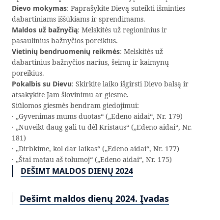
Dievo mokymas
: Paprašykite Dievą suteikti išminties
dabartiniams iššūkiams ir sprendimams.
Maldos už bažnyčią
: Melskitės už regioninius ir
pasaulinius bažnyčios poreikius.
Vietinių bendruomenių reikmės
: Melskitės už
dabartinius bažnyčios narius, šeimų ir kaimynų
poreikius.
Pokalbis su Dievu
: Skirkite laiko išgirsti Dievo balsą ir
atsakykite Jam šlovinimu ar giesme.
Siūlomos giesmės bendram giedojimui:
· „Gyvenimas mums duotas“ („Edeno aidai“, Nr. 179)
· „Nuveikt daug gali tu dėl Kristaus“ („Edeno aidai“, Nr.
181)
· „Dirbkime, kol dar laikas“ („Edeno aidai“, Nr. 177)
· „Štai matau aš tolumoj“ („Edeno aidai“, Nr. 175)
DEŠIMT MALDOS DIENŲ 2024
Dešimt maldos dienų 2024. Įvadas