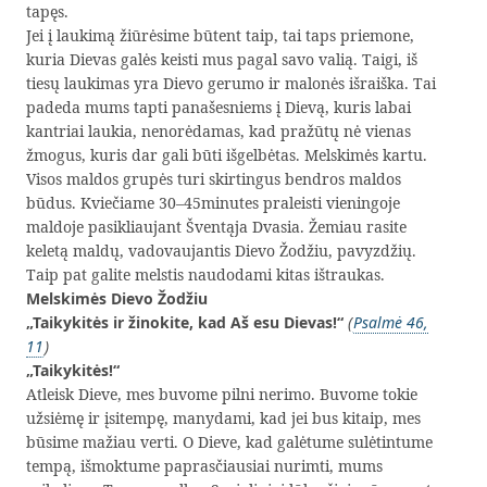
tapęs.
Jei į laukimą žiūrėsime būtent taip, tai taps priemone,
kuria Dievas galės keisti mus pagal savo valią. Taigi, iš
tiesų laukimas yra Dievo gerumo ir malonės išraiška. Tai
padeda mums tapti panašesniems į Dievą, kuris labai
kantriai laukia, nenorėdamas, kad pražūtų nė vienas
žmogus, kuris dar gali būti išgelbėtas. Melskimės kartu.
Visos maldos grupės turi skirtingus bendros maldos
būdus. Kviečiame 30–45minutes praleisti vieningoje
maldoje pasikliaujant Šventąja Dvasia. Žemiau rasite
keletą maldų, vadovaujantis Dievo Žodžiu, pavyzdžių.
Taip pat galite melstis naudodami kitas ištraukas.
Melskimės Dievo Žodžiu
„Taikykitės ir žinokite, kad Aš esu Dievas!“
(
Psalmė 46,
11
)
„Taikykitės!“
Atleisk Dieve, mes buvome pilni nerimo. Buvome tokie
užsiėmę ir įsitempę, manydami, kad jei bus kitaip, mes
būsime mažiau verti. O Dieve, kad galėtume sulėtintume
tempą, išmoktume paprasčiausiai nurimti, mums