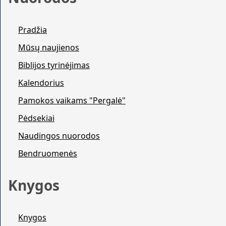
Pradžia
Mūsų naujienos
Biblijos tyrinėjimas
Kalendorius
Pamokos vaikams "Pergalė"
Pėdsekiai
Naudingos nuorodos
Bendruomenės
Knygos
Knygos