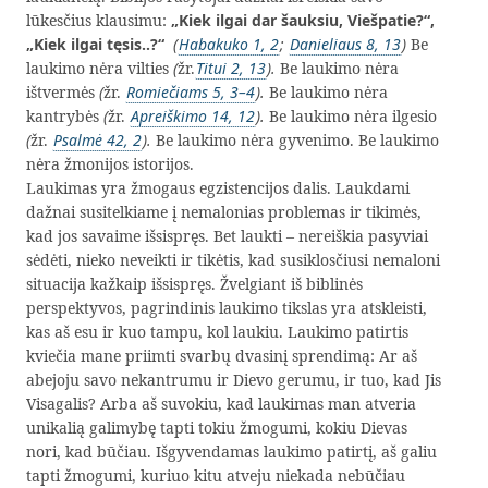
lūkesčius klausimu:
„Kiek ilgai dar šauksiu, Viešpatie?“,
„Kiek ilgai tęsis..?“
(
Habakuko 1, 2
;
Danieliaus 8, 13
)
Be
laukimo nėra vilties
(
žr.
Titui 2, 13
).
Be laukimo nėra
ištvermės
(
žr.
Romiečiams 5, 3–4
).
Be laukimo nėra
kantrybės
(
žr.
Apreiškimo 14, 12
).
Be laukimo nėra ilgesio
(
žr.
Psalmė 42, 2
).
Be laukimo nėra gyvenimo. Be laukimo
nėra žmonijos istorijos.
Laukimas yra žmogaus egzistencijos dalis. Laukdami
dažnai susitelkiame į nemalonias problemas ir tikimės,
kad jos savaime išsispręs. Bet laukti – nereiškia pasyviai
sėdėti, nieko neveikti ir tikėtis, kad susiklosčiusi nemaloni
situacija kažkaip išsispręs. Žvelgiant iš biblinės
perspektyvos, pagrindinis laukimo tikslas yra atskleisti,
kas aš esu ir kuo tampu, kol laukiu. Laukimo patirtis
kviečia mane priimti svarbų dvasinį sprendimą: Ar aš
abejoju savo nekantrumu ir Dievo gerumu, ir tuo, kad Jis
Visagalis? Arba aš suvokiu, kad laukimas man atveria
unikalią galimybę tapti tokiu žmogumi, kokiu Dievas
nori, kad būčiau. Išgyvendamas laukimo patirtį, aš galiu
tapti žmogumi, kuriuo kitu atveju niekada nebūčiau