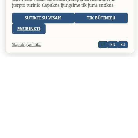
įterpto turinio slapukus įjungsime tik jums sutikus.
SUTIKTI SU VISAIS
TIK BŪTINIEJI
PASIRINKTI
Slapukų politika
LT
EN
RU
An official website of the Seventh-day Adventist