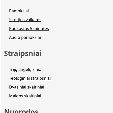
Pamokslai
Istorijos vaikams
Podkastas 5 minutės
Audio pamokslai
Straipsniai
Trijų angelų žinia
Teologiniai straipsniai
Dvasiniai skaitiniai
Maldos skaitiniai
Nuorodos