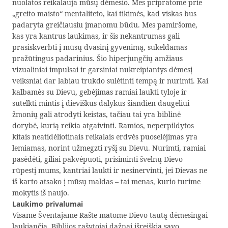
nuolatos reikalauja mūsų dėmesio. Mes pripratome prie
„greito maisto“ mentaliteto, kai tikimės, kad viskas bus
padaryta greičiausiu įmanomu būdu. Mes pamiršome,
kas yra kantrus laukimas, ir šis nekantrumas gali
prasiskverbti į mūsų dvasinį gyvenimą, sukeldamas
pražūtingus padarinius. Šio hiperjungčių amžiaus
vizualiniai impulsai ir garsiniai nukreipiantys dėmesį
veiksniai dar labiau trukdo sulėtinti tempą ir nurimti. Kai
kalbamės su Dievu, gebėjimas ramiai laukti tyloje ir
sutelkti mintis į dieviškus dalykus šiandien daugeliui
žmonių gali atrodyti keistas, tačiau tai yra biblinė
dorybė, kurią reikia atgaivinti. Ramios, neperpildytos
kitais neatidėliotinais reikalais erdvės puoselėjimas yra
lemiamas, norint užmegzti ryšį su Dievu. Nurimti, ramiai
pasėdėti, giliai pakvėpuoti, prisiminti švelnų Dievo
rūpestį mums, kantriai laukti ir nesinervinti, jei Dievas ne
iš karto atsako į mūsų maldas – tai menas, kurio turime
mokytis iš naujo.
Laukimo privalumai
Visame Šventajame Rašte matome Dievo tautą dėmesingai
laukiančią. Biblijos rašytojai dažnai išreiškia savo