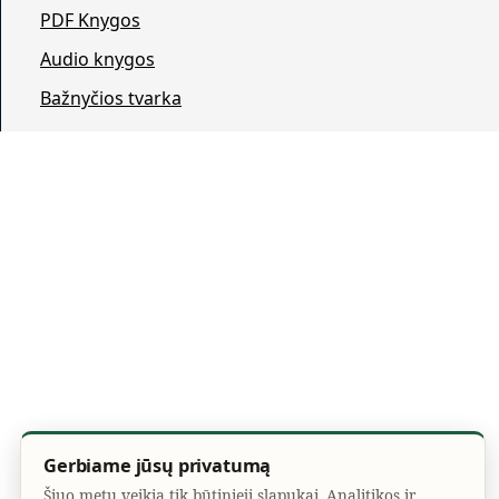
PDF Knygos
Audio knygos
Bažnyčios tvarka
Gerbiame jūsų privatumą
Šiuo metu veikia tik būtinieji slapukai. Analitikos ir