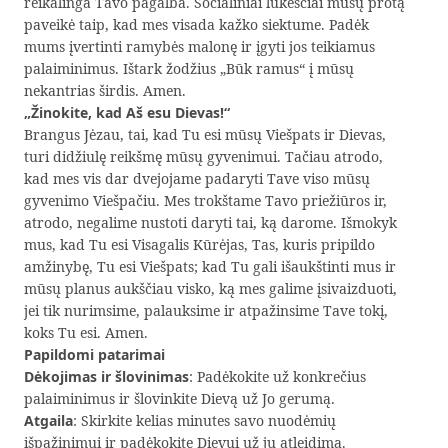
reikalinga Tavo pagalba. Socialiniai lūkesčiai mūsų protą
paveikė taip, kad mes visada kažko siektume. Padėk
mums įvertinti ramybės malonę ir įgyti jos teikiamus
palaiminimus. Ištark žodžius „Būk ramus“ į mūsų
nekantrias širdis. Amen.
„Žinokite, kad Aš esu Dievas!“
Brangus Jėzau, tai, kad Tu esi mūsų Viešpats ir Dievas,
turi didžiulę reikšmę mūsų gyvenimui. Tačiau atrodo,
kad mes vis dar dvejojame padaryti Tave viso mūsų
gyvenimo Viešpačiu. Mes trokštame Tavo priežiūros ir,
atrodo, negalime nustoti daryti tai, ką darome. Išmokyk
mus, kad Tu esi Visagalis Kūrėjas, Tas, kuris pripildo
amžinybę, Tu esi Viešpats; kad Tu gali išaukštinti mus ir
mūsų planus aukščiau visko, ką mes galime įsivaizduoti,
jei tik nurimsime, palauksime ir atpažinsime Tave tokį,
koks Tu esi. Amen.
Papildomi patarimai
Dėkojimas ir šlovinimas
: Padėkokite už konkrečius
palaiminimus ir šlovinkite Dievą už Jo gerumą.
Atgaila
: Skirkite kelias minutes savo nuodėmių
išpažinimui ir padėkokite Dievui už jų atleidimą.