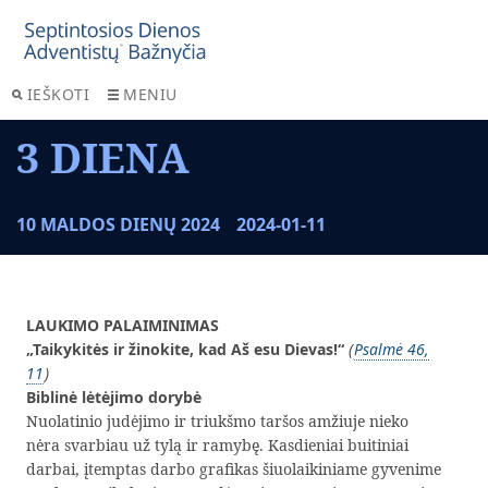
IEŠKOTI
MENIU
3 DIENA
10 MALDOS DIENŲ 2024
2024-01-11
LAUKIMO PALAIMINIMAS
„Taikykitės ir žinokite, kad Aš esu Dievas!“
(
Psalmė 46,
11
)
Biblinė lėtėjimo dorybė
Nuolatinio judėjimo ir triukšmo taršos amžiuje nieko
nėra svarbiau už tylą ir ramybę. Kasdieniai buitiniai
darbai, įtemptas darbo grafikas šiuolaikiniame gyvenime