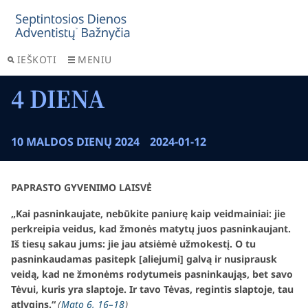
IEŠKOTI
MENIU
4 DIENA
10 MALDOS DIENŲ 2024
2024-01-12
PAPRASTO GYVENIMO LAISVĖ
„Kai pasninkaujate, nebūkite paniurę kaip veidmainiai: jie
perkreipia veidus, kad žmonės matytų juos pasninkaujant.
Iš tiesų sakau jums: jie jau atsiėmė užmokestį. O tu
pasninkaudamas pasitepk [aliejumi] galvą ir nusiprausk
veidą, kad ne žmonėms rodytumeis pasninkaująs, bet savo
Tėvui, kuris yra slaptoje. Ir tavo Tėvas, regintis slaptoje, tau
atlygins.“
(
Mato 6, 16–18
)