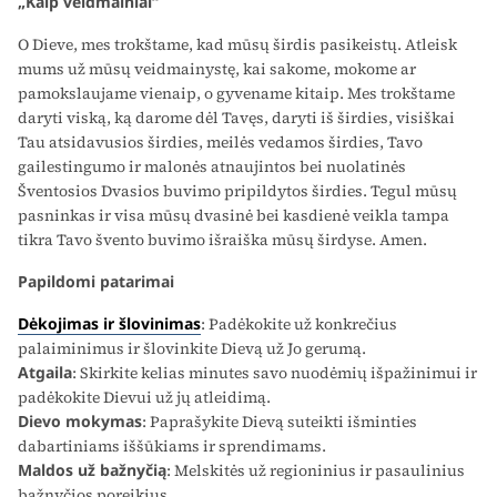
„Kaip veidmainiai“
O Dieve, mes trokštame, kad mūsų širdis pasikeistų. Atleisk
mums už mūsų veidmainystę, kai sakome, mokome ar
pamokslaujame vienaip, o gyvename kitaip. Mes trokštame
daryti viską, ką darome dėl Tavęs, daryti iš širdies, visiškai
Tau atsidavusios širdies, meilės vedamos širdies, Tavo
gailestingumo ir malonės atnaujintos bei nuolatinės
Šventosios Dvasios buvimo pripildytos širdies. Tegul mūsų
pasninkas ir visa mūsų dvasinė bei kasdienė veikla tampa
tikra Tavo švento buvimo išraiška mūsų širdyse. Amen.
Papildomi patarimai
Dėkojimas ir šlovinimas
: Padėkokite už konkrečius
palaiminimus ir šlovinkite Dievą už Jo gerumą.
Atgaila
: Skirkite kelias minutes savo nuodėmių išpažinimui ir
padėkokite Dievui už jų atleidimą.
Dievo mokymas
: Paprašykite Dievą suteikti išminties
dabartiniams iššūkiams ir sprendimams.
Maldos už bažnyčią
: Melskitės už regioninius ir pasaulinius
bažnyčios poreikius.