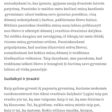
atsisakydami to, kas įprasta, įgyjame naują dvasinės laisvės
patyrimą. Pasninko ir maldos metu keičiasi mūsų kasdienis
gyvenimas: užuot tenkinę savo įprastus poreikius, visą
dėmesį nukreipdami į darbus, paklūstame Dievo balsui.
Biblinis pasninkas išreiškia mūsų norą labiau priklausyti
nuo Dievo ir atkreipti dėmesį į svarbius dvasinius dalykus.
Tai reiškia daugiau nei nevalgymą; iš tikrųjų tai meta iššūkį
visoms mūsų gyvenimo sritims. Pasninkaudami
pripažįstame, kad norime išlaisvinti erdvę Dievui,
sumažindami bet kokius mūsų dėmesį ir troškimus
blaškančius veiksnius. Taip darydami, mes parodome, kad
trokštame ieškoti Dievo ir branginti Jo buvimą savo gyvenime
labiau už viską pasaulyje.
Susilaikyti ir įtraukti
Kaip galime gyventi šį paprastą gyvenimą, kuriame mokomės
susikoncentruoti ties tikrai svarbiais dalykais? Lygiai taip pat
svarbu yra tai, ką mes valgome, kaip ir tai, ką mes žiūrime ir
ką klausome. Tai, ką girdime, veikia mūsų mintis taip pat,
kaip ir tai, ką matome. Kokio stiliaus muzika, knygos,