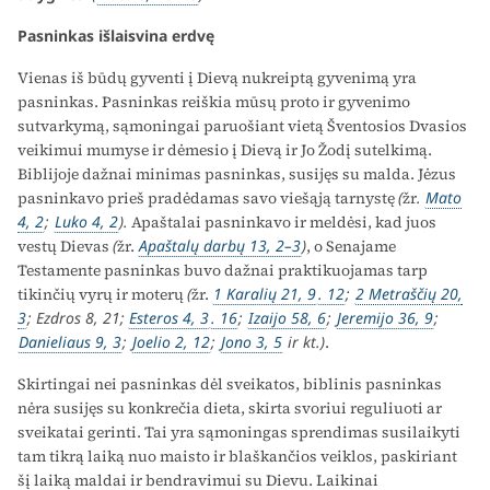
Pasninkas išlaisvina erdvę
Vienas iš būdų gyventi į Dievą nukreiptą gyvenimą yra
pasninkas. Pasninkas reiškia mūsų proto ir gyvenimo
sutvarkymą, sąmoningai paruošiant vietą Šventosios Dvasios
veikimui mumyse ir dėmesio į Dievą ir Jo Žodį sutelkimą.
Biblijoje dažnai minimas pasninkas, susijęs su malda. Jėzus
pasninkavo prieš pradėdamas savo viešąją tarnystę
(
žr
.
Mato
4, 2
;
Luko 4, 2
).
Apaštalai pasninkavo ir meldėsi, kad juos
vestų Dievas
(
žr.
Apaštalų darbų 13, 2–3
)
, o Senajame
Testamente pasninkas buvo dažnai praktikuojamas tarp
tikinčių vyrų ir moterų
(
žr.
1 Karalių 21, 9
. 12
;
2 Metraščių 20,
3
; Ezdros 8, 21;
Esteros 4, 3
. 16
;
Izaijo 58, 6
;
Jeremijo 36, 9
;
Danieliaus 9, 3
;
Joelio 2, 12
;
Jono 3, 5
ir kt.)
.
Skirtingai nei pasninkas dėl sveikatos, biblinis pasninkas
nėra susijęs su konkrečia dieta, skirta svoriui reguliuoti ar
sveikatai gerinti. Tai yra sąmoningas sprendimas susilaikyti
tam tikrą laiką nuo maisto ir blaškančios veiklos, paskiriant
šį laiką maldai ir bendravimui su Dievu. Laikinai