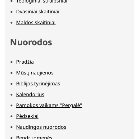
Teologiniai straipsniai
Dvasiniai skaitiniai
Maldos skaitiniai
Nuorodos
Pradžia
Mūsų naujienos
Biblijos tyrinėjimas
Kalendorius
Pamokos vaikams "Pergalė"
Pėdsekiai
Naudingos nuorodos
Bendruomenės