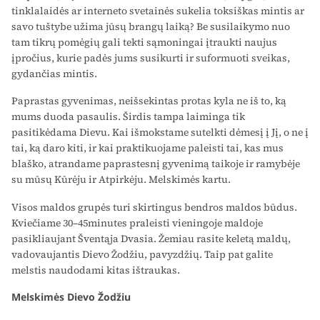
tinklalaidės ar interneto svetainės sukelia toksiškas mintis ar
savo tuštybe užima jūsų brangų laiką? Be susilaikymo nuo
tam tikrų pomėgių gali tekti sąmoningai įtraukti naujus
įpročius, kurie padės jums susikurti ir suformuoti sveikas,
gydančias mintis.
Paprastas gyvenimas, neišsekintas protas kyla ne iš to, ką
mums duoda pasaulis. Širdis tampa laiminga tik
pasitikėdama Dievu. Kai išmokstame sutelkti dėmesį į Jį, o ne į
tai, ką daro kiti, ir kai praktikuojame paleisti tai, kas mus
blaško, atrandame paprastesnį gyvenimą taikoje ir ramybėje
su mūsų Kūrėju ir Atpirkėju. Melskimės kartu.
Visos maldos grupės turi skirtingus bendros maldos būdus.
Kviečiame 30–45minutes praleisti vieningoje maldoje
pasikliaujant Šventąja Dvasia. Žemiau rasite keletą maldų,
vadovaujantis Dievo Žodžiu, pavyzdžių. Taip pat galite
melstis naudodami kitas ištraukas.
Melskimės Dievo Žodžiu