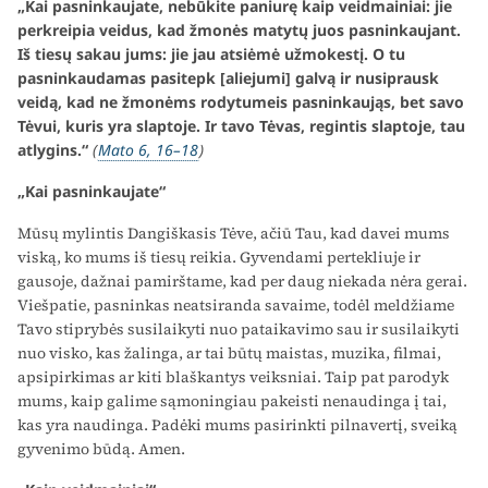
„Kai pasninkaujate, nebūkite paniurę kaip veidmainiai: jie
perkreipia veidus, kad žmonės matytų juos pasninkaujant.
Iš tiesų sakau jums: jie jau atsiėmė užmokestį. O tu
pasninkaudamas pasitepk [aliejumi] galvą ir nusiprausk
veidą, kad ne žmonėms rodytumeis pasninkaująs, bet savo
Tėvui, kuris yra slaptoje. Ir tavo Tėvas, regintis slaptoje, tau
atlygins.“
(
Mato 6, 16–18
)
„Kai pasninkaujate“
Mūsų mylintis Dangiškasis Tėve, ačiū Tau, kad davei mums
viską, ko mums iš tiesų reikia. Gyvendami pertekliuje ir
gausoje, dažnai pamirštame, kad per daug niekada nėra gerai.
Viešpatie, pasninkas neatsiranda savaime, todėl meldžiame
Tavo stiprybės susilaikyti nuo pataikavimo sau ir susilaikyti
nuo visko, kas žalinga, ar tai būtų maistas, muzika, filmai,
apsipirkimas ar kiti blaškantys veiksniai. Taip pat parodyk
mums, kaip galime sąmoningiau pakeisti nenaudinga į tai,
kas yra naudinga. Padėki mums pasirinkti pilnavertį, sveiką
gyvenimo būdą. Amen.