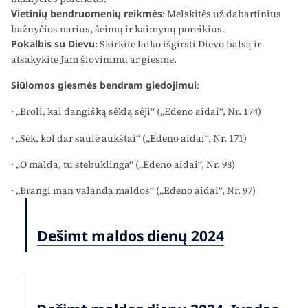
Vietinių bendruomenių reikmės
: Melskitės už dabartinius
bažnyčios narius, šeimų ir kaimynų poreikius.
Pokalbis su Dievu
: Skirkite laiko išgirsti Dievo balsą ir
atsakykite Jam šlovinimu ar giesme.
Siūlomos giesmės bendram giedojimui
:
· „Broli, kai dangišką sėklą sėji“ („Edeno aidai“, Nr. 174)
· „Sėk, kol dar saulė aukštai“ („Edeno aidai“, Nr. 171)
· „O malda, tu stebuklinga“ („Edeno aidai“, Nr. 98)
· „Brangi man valanda maldos“ („Edeno aidai“, Nr. 97)
Dešimt maldos dienų 2024