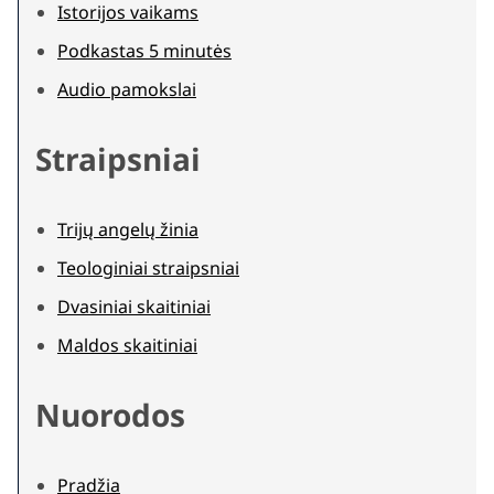
Istorijos vaikams
Podkastas 5 minutės
Audio pamokslai
Straipsniai
Trijų angelų žinia
Teologiniai straipsniai
Dvasiniai skaitiniai
Maldos skaitiniai
Nuorodos
Pradžia