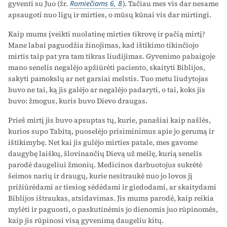
gyventi su Juo (žr.
Romiečiams 6, 8
). Tačiau mes vis dar nesame
apsaugoti nuo ligų ir mirties, o mūsų kūnai vis dar mirtingi.
Kaip mums įveikti nuolatinę mirties tikrovę ir pačią mirtį?
Mane labai paguodžia žinojimas, kad ištikimo tikinčiojo
mirtis taip pat yra tam tikras liudijimas. Gyvenimo pabaigoje
mano senelis negalėjo apžiūrėti paciento, skaityti Biblijos,
sakyti pamokslų ar net garsiai melstis. Tuo metu liudytojas
buvo ne tai, ką jis galėjo ar negalėjo padaryti, o tai, koks jis
buvo: žmogus, kuris buvo Dievo draugas.
Prieš mirtį jis buvo apsuptas tų, kurie, panašiai kaip našlės,
kurios supo Tabitą, puoselėjo prisiminimus apie jo gerumą ir
ištikimybę. Net kai jis gulėjo mirties patale, mes gavome
daugybę laiškų, šlovinančių Dievą už meilę, kurią senelis
parodė daugeliui žmonių. Medicinos darbuotojus sukrėtė
šeimos narių ir draugų, kurie nesitraukė nuo jo lovos jį
prižiūrėdami ar tiesiog sėdėdami ir giedodami, ar skaitydami
Biblijos ištraukas, atsidavimas. Jis mums parodė, kaip reikia
mylėti ir paguosti, o paskutinėmis jo dienomis juo rūpinomės,
kaip jis rūpinosi visą gyvenimą daugeliu kitų.