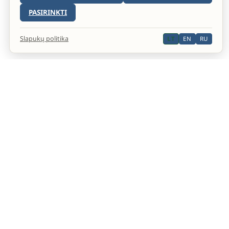
PASIRINKTI
Slapukų politika
LT
EN
RU
Oficiali Septintosios dienos adventistų bažnyčios
interneto svetainė.
YOUTUBE