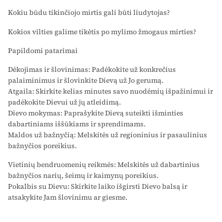
Kokiu būdu tikinčiojo mirtis gali būti liudytojas?
Kokios vilties galime tikėtis po mylimo žmogaus mirties?
Papildomi patarimai
Dėkojimas ir šlovinimas: Padėkokite už konkrečius
palaiminimus ir šlovinkite Dievą už Jo gerumą.
Atgaila: Skirkite kelias minutes savo nuodėmių išpažinimui ir
padėkokite Dievui už jų atleidimą.
Dievo mokymas: Paprašykite Dievą suteikti išminties
dabartiniams iššūkiams ir sprendimams.
Maldos už bažnyčią: Melskitės už regioninius ir pasaulinius
bažnyčios poreikius.
Vietinių bendruomenių reikmės: Melskitės už dabartinius
bažnyčios narių, šeimų ir kaimynų poreikius.
Pokalbis su Dievu: Skirkite laiko išgirsti Dievo balsą ir
atsakykite Jam šlovinimu ar giesme.