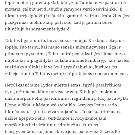
Jopės moterų poreikių. Gali būti, kad Tabita buvo pasiturinti
1
moteris, galbūt net drabužių gamybos verslo savininkė.
Ji
tikrai turėjo įgūdžių ir išteklių gaminti įvairius drabužius. Jos
paskyrimas mokine taip pat rodo, kad ji galimai buvo
tikinčiųjų bendruomenės lyderė.
Tabitos liga ir mirtis buvo baisus smūgis Kristaus sekėjams
Jopėje. Tuo tarpu, kai mano senelis mirė nugyvenęs ilgą ir
pilnavertį gyvenimą, Tabita mirė per anksti. Jos kūnas buvo
nuplautas ir paguldytas aukštutiniame kambaryje, kur našlės
susirinko aplink ją ir verkė. Patys drabužiai, kuriuos jos
vilkėjo, liudijo Tabitos meilę ir rūpestį joms ir bendruomenei.
Netoli esančiame Lydos mieste Petras išgydė paralyžiuotą
vyrą, o žinia pasklido po visą kraštą. Kiti Jopės mokiniai
nusiuntė pas Petrą pasiuntinius, ragindami jį tuoj pat atvykti
į Jopę, aiškiai tikėdamiesi stebuklo. Atvykęs Petras rado
tikinčiuosius giliai sielvartaujančius. Tenai susirinkusios
našlės apspito Petrą, verkdamos ir rodydamos jam
marškinius bei viršutinius drabužius, kuriuos,
tebegyvendama su jomis, buvo joms pasiuvusi Gazelė. Be