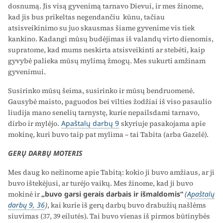
dosnumą. Jis visą gyvenimą tarnavo Dievui, ir mes žinome,
kad jis bus prikeltas negendančiu kūnu, tačiau
atsisveikinimo su juo skausmas šiame gyvenime vis tiek
kankino. Kadangi mūsų budėjimas iš valandų virto dienomis,
supratome, kad mums neskirta atsisveikinti ar stebėti, kaip
gyvybė palieka mūsų mylimą žmogų. Mes sukurti amžinam
gyvenimui.
Susirinko mūsų šeima, susirinko ir mūsų bendruomenė.
Gausybė maisto, paguodos bei vilties žodžiai iš viso pasaulio
liudija mano senelių tarnystę, kurie nepailsdami tarnavo,
dirbo ir mylėjo.
Apaštalų darbų 9
skyriuje pasakojama apie
mokinę, kuri buvo taip pat mylima – tai Tabita (arba Gazelė).
GERŲ DARBŲ MOTERIS
Mes daug ko nežinome apie Tabitą: kokio ji buvo amžiaus, ar ji
buvo ištekėjusi, ar turėjo vaikų. Mes žinome, kad ji buvo
mokinė ir
„buvo garsi gerais darbais ir išmaldomis“
(
Apaštalų
darbų 9, 36
)
, kai kurie iš gerų darbų buvo drabužių našlėms
siuvimas (37, 39 eilutės). Tai buvo vienas iš pirmos būtinybės