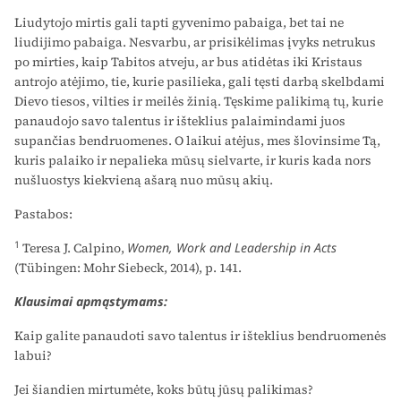
Liudytojo mirtis gali tapti gyvenimo pabaiga, bet tai ne
liudijimo pabaiga. Nesvarbu, ar prisikėlimas įvyks netrukus
po mirties, kaip Tabitos atveju, ar bus atidėtas iki Kristaus
antrojo atėjimo, tie, kurie pasilieka, gali tęsti darbą skelbdami
Dievo tiesos, vilties ir meilės žinią. Tęskime palikimą tų, kurie
panaudojo savo talentus ir išteklius palaimindami juos
supančias bendruomenes. O laikui atėjus, mes šlovinsime Tą,
kuris palaiko ir nepalieka mūsų sielvarte, ir kuris kada nors
nušluostys kiekvieną ašarą nuo mūsų akių.
Pastabos:
1
Teresa J. Calpino,
Women, Work and Leadership in Acts
(Tübingen: Mohr Siebeck, 2014), p. 141.
Klausimai apmąstymams:
Kaip galite panaudoti savo talentus ir išteklius bendruomenės
labui?
Jei šiandien mirtumėte, koks būtų jūsų palikimas?