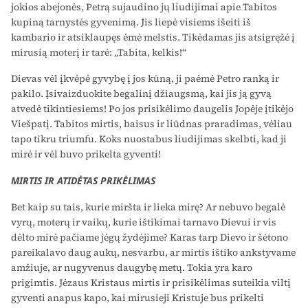
jokios abejonės, Petrą sujaudino jų liudijimai apie Tabitos
kupiną tarnystės gyvenimą. Jis liepė visiems išeiti iš
kambario ir atsiklaupęs ėmė melstis. Tikėdamas jis atsigręžė į
mirusią moterį ir tarė: „Tabita, kelkis!“
Dievas vėl įkvėpė gyvybę į jos kūną, ji paėmė Petro ranką ir
pakilo. Įsivaizduokite begalinį džiaugsmą, kai jis ją gyvą
atvedė tikintiesiems! Po jos prisikėlimo daugelis Jopėje įtikėjo
Viešpatį. Tabitos mirtis, baisus ir liūdnas praradimas, vėliau
tapo tikru triumfu. Koks nuostabus liudijimas skelbti, kad ji
mirė ir vėl buvo prikelta gyventi!
MIRTIS IR ATIDĖTAS PRIKĖLIMAS
Bet kaip su tais, kurie miršta ir lieka mirę? Ar nebuvo begalė
vyrų, moterų ir vaikų, kurie ištikimai tarnavo Dievui ir vis
dėlto mirė pačiame jėgų žydėjime? Karas tarp Dievo ir šėtono
pareikalavo daug aukų, nesvarbu, ar mirtis ištiko ankstyvame
amžiuje, ar nugyvenus daugybę metų. Tokia yra karo
prigimtis. Jėzaus Kristaus mirtis ir prisikėlimas suteikia viltį
gyventi anapus kapo, kai mirusieji Kristuje bus prikelti