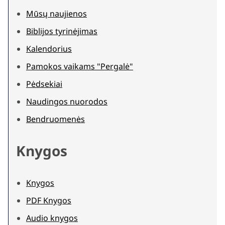
Mūsų naujienos
Biblijos tyrinėjimas
Kalendorius
Pamokos vaikams "Pergalė"
Pėdsekiai
Naudingos nuorodos
Bendruomenės
Knygos
Knygos
PDF Knygos
Audio knygos