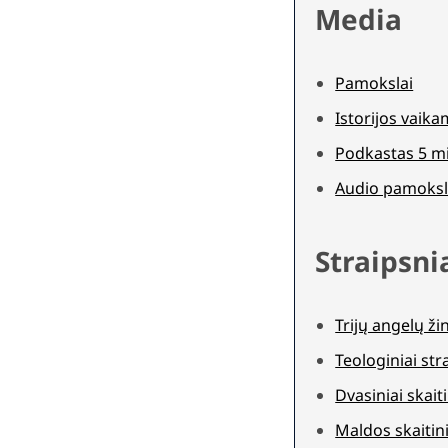
Media
Pamokslai
Istorijos vaik
Podkastas 5 m
Audio pamoksl
Straipsni
Trijų angelų ži
Teologiniai str
Dvasiniai skaiti
Maldos skaitini