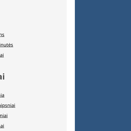
ams
inutės
ai
ai
nia
aipsniai
niai
ai