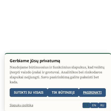
Gerbiame jūsų privatumą
Naudojame būtinuosius ir funkcinius slapukus, kad veiktų
įterpti vaizdo įrašai ir grotuvai. Analitikos bei rinkodaros
slapukai neįjungti. Savo pasirinkimą galite pakeisti bet
kada.
SUTIKTI SU VISAIS
TIK BŪTINIEJI
PASIRINKTI
Slapukų politika
LT
EN
RU