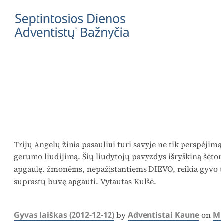
Trijų Angelų žinia pasauliui turi savyje ne tik perspėjimą
gerumo liudijimą. Šių liudytojų pavyzdys išryškiną šėton
apgaulę. žmonėms, nepažįstantiems DIEVO, reikia gyvo t
suprastų buvę apgauti. Vytautas Kulšė.
Gyvas laiškas (2012-12-12)
Adventistai Kaune
M
by
on