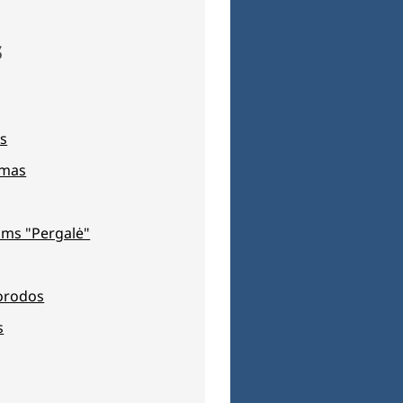
s
s
jimas
ms "Pergalė"
orodos
s