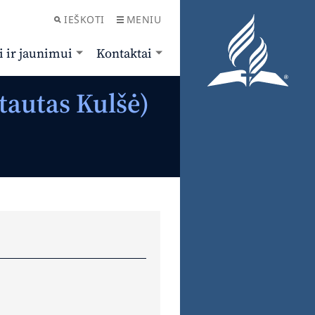
IEŠKOTI
MENIU
i ir jaunimui
Kontaktai
tautas Kulšė)