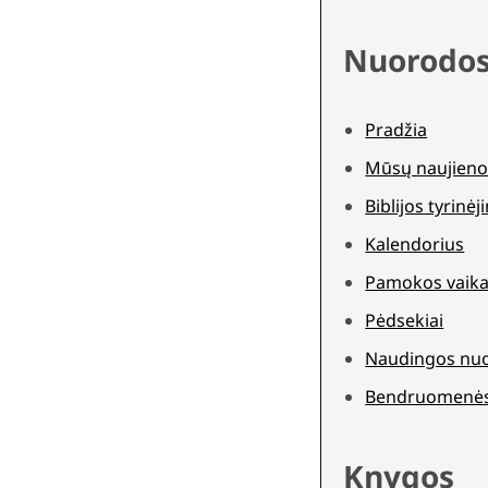
Nuorodo
Pradžia
Mūsų naujieno
Biblijos tyrinė
Kalendorius
Pamokos vaika
Pėdsekiai
Naudingos nu
Bendruomenė
Knygos