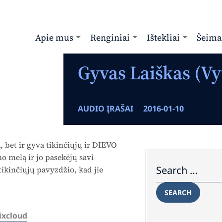
Apie mus
Renginiai
Ištekliai
Šeima
Gyvas Laiškas (Vy
AUDIO ĮRAŠAI
2016-01-10
, bet ir gyva tikinčiųjų ir DIEVO
o melą ir jo pasekėjų savi
Search for:
ikinčiųjų pavyzdžio, kad jie
SEARCH
ixcloud