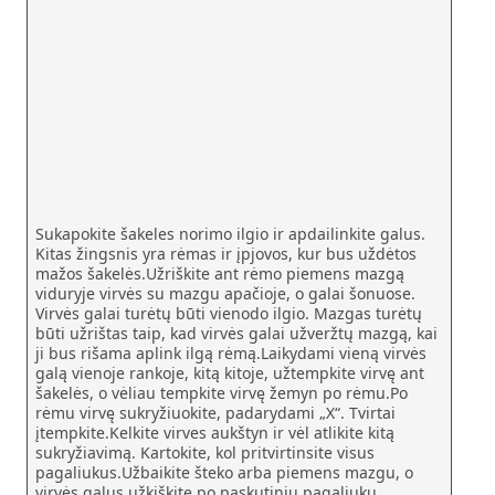
Sukapokite šakeles norimo ilgio ir apdailinkite galus.
Kitas žingsnis yra rėmas ir įpjovos, kur bus uždėtos
mažos šakelės.Užriškite ant rėmo piemens mazgą
viduryje virvės su mazgu apačioje, o galai šonuose.
Virvės galai turėtų būti vienodo ilgio. Mazgas turėtų
būti užrištas taip, kad virvės galai užveržtų mazgą, kai
ji bus rišama aplink ilgą rėmą.Laikydami vieną virvės
galą vienoje rankoje, kitą kitoje, užtempkite virvę ant
šakelės, o vėliau tempkite virvę žemyn po rėmu.Po
rėmu virvę sukryžiuokite, padarydami „X“. Tvirtai
įtempkite.Kelkite virves aukštyn ir vėl atlikite kitą
sukryžiavimą. Kartokite, kol pritvirtinsite visus
pagaliukus.Užbaikite šteko arba piemens mazgu, o
virvės galus užkiškite po paskutiniu pagaliuku.