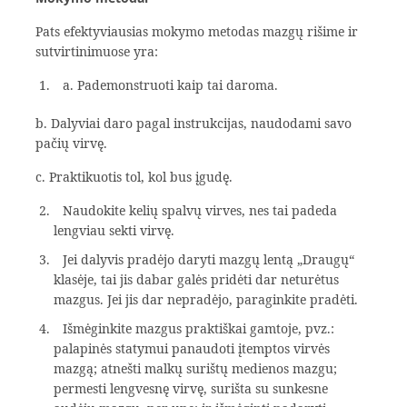
Pats efektyviausias mokymo metodas mazgų rišime ir
sutvirtinimuose yra:
a. Pademonstruoti kaip tai daroma.
b. Dalyviai daro pagal instrukcijas, naudodami savo
pačių virvę.
c. Praktikuotis tol, kol bus įgudę.
Naudokite kelių spalvų virves, nes tai padeda
lengviau sekti virvę.
Jei dalyvis pradėjo daryti mazgų lentą „Draugų“
klasėje, tai jis dabar galės pridėti dar neturėtus
mazgus. Jei jis dar nepradėjo, paraginkite pradėti.
Išmėginkite mazgus praktiškai gamtoje, pvz.:
palapinės statymui panaudoti įtemptos virvės
mazgą; atnešti malkų surištų medienos mazgu;
permesti lengvesnę virvę, surišta su sunkesne