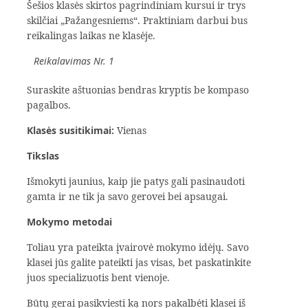
Šešios klasės skirtos pagrindiniam kursui ir trys
skilčiai „Pažangesniems“. Praktiniam darbui bus
reikalingas laikas ne klasėje.
Reikalavimas Nr. 1
Suraskite aštuonias bendras kryptis be kompaso
pagalbos.
Klasės susitikimai:
Vienas
Tikslas
Išmokyti jaunius, kaip jie patys gali pasinaudoti
gamta ir ne tik ja savo gerovei bei apsaugai.
Mokymo metodai
Toliau yra pateikta įvairovė mokymo idėjų. Savo
klasei jūs galite pateikti jas visas, bet paskatinkite
juos specializuotis bent vienoje.
Būtų gerai pasikviesti ką nors pakalbėti klasei iš