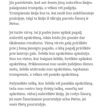
Jūs pastebėsite, kad ant žemės jūsų nubrėžtos linijos
palaipsniui trumpėja, o vėliau vėl pailgėja.
Trumpiausia linija bus ta, kai saulė bus aukščiausioje
pozicijoje, taigi ta linija iš tikrųjų parodo Šiaurę ir
Pietus.
Jei turite virvę, tai ji padės jums aplink pagalį
nubrėžti apskritimą, tokiu būdu jūs gausite dar
tikslesnius rezultatus. Vieną virvės galą pririškite
prie į žemę įsmeigto pagalio, o kitą pagalį pririškite
prie laisvojo galo. Šešėlis bus apskritimo spindulys.
Nuo tos vietos, kur baigiasi šešėlis, brėžkite aplinkui
apskritimą. Priklausomai nuo saulės judėjimo dienos
metu, šešėlis atsitrauks nuo apskritimo, tapdamas
trumpesniu, o vėliau vėl pasieks apskritimą.
Pažymėkite tašką, kur šešėlis vėl pasiekia apskritimą,
tada nuo centro tarp dviejų taškų, esančių ant
apkritimo, vidurį nubrėžkite liniją. Jis rodys Šiaurę,
jei esate Šiauriniame pusrutulyje arba Pietus, jei
esate Pietų pusrutulyje.