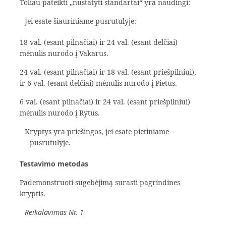
Toliau pateikti „nustatyti standartai“ yra naudingi:
Jei esate šiauriniame pusrutulyje:
18 val. (esant pilnačiai) ir 24 val. (esant delčiai)
mėnulis nurodo į Vakarus.
24 val. (esant pilnačiai) ir 18 val. (esant priešpilniui),
ir 6 val. (esant delčiai) mėnulis nurodo į Pietus.
6 val. (esant pilnačiai) ir 24 val. (esant priešpilniui)
mėnulis nurodo į Rytus.
Kryptys yra priešingos, jei esate pietiniame
pusrutulyje.
Testavimo metodas
Pademonstruoti sugebėjimą surasti pagrindines
kryptis.
Reikalavimas Nr. 1