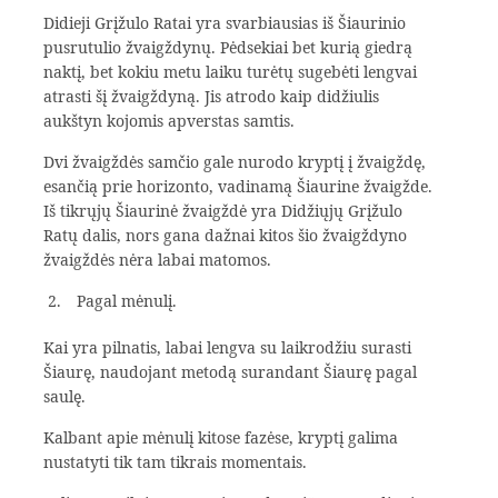
Didieji Grįžulo Ratai yra svarbiausias iš Šiaurinio
pusrutulio žvaigždynų. Pėdsekiai bet kurią giedrą
naktį, bet kokiu metu laiku turėtų sugebėti lengvai
atrasti šį žvaigždyną. Jis atrodo kaip didžiulis
aukštyn kojomis apverstas samtis.
Dvi žvaigždės samčio gale nurodo kryptį į žvaigždę,
esančią prie horizonto, vadinamą Šiaurine žvaigžde.
Iš tikrųjų Šiaurinė žvaigždė yra Didžiųjų Grįžulo
Ratų dalis, nors gana dažnai kitos šio žvaigždyno
žvaigždės nėra labai matomos.
Pagal mėnulį.
Kai yra pilnatis, labai lengva su laikrodžiu surasti
Šiaurę, naudojant metodą surandant Šiaurę pagal
saulę.
Kalbant apie mėnulį kitose fazėse, kryptį galima
nustatyti tik tam tikrais momentais.