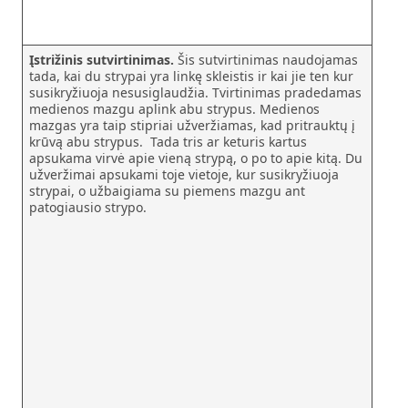
Įstrižinis sutvirtinimas.
Šis sutvirtinimas naudojamas
tada, kai du strypai yra linkę skleistis ir kai jie ten kur
susikryžiuoja nesusiglaudžia. Tvirtinimas pradedamas
medienos mazgu aplink abu strypus. Medienos
mazgas yra taip stipriai užveržiamas, kad pritrauktų į
krūvą abu strypus. Tada tris ar keturis kartus
apsukama virvė apie vieną strypą, o po to apie kitą. Du
užveržimai apsukami toje vietoje, kur susikryžiuoja
strypai, o užbaigiama su piemens mazgu ant
patogiausio strypo.