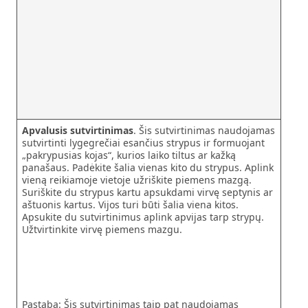
Apvalusis sutvirtinimas
. Šis sutvirtinimas naudojamas
sutvirtinti lygegrečiai esančius strypus ir formuojant
„pakrypusias kojas“, kurios laiko tiltus ar kažką
panašaus. Padėkite šalia vienas kito du strypus. Aplink
vieną reikiamoje vietoje užriškite piemens mazgą.
Suriškite du strypus kartu apsukdami virvę septynis ar
aštuonis kartus. Vijos turi būti šalia viena kitos.
Apsukite du sutvirtinimus aplink apvijas tarp strypų.
Užtvirtinkite virvę piemens mazgu.
Pastaba: Šis sutvirtinimas taip pat naudojamas