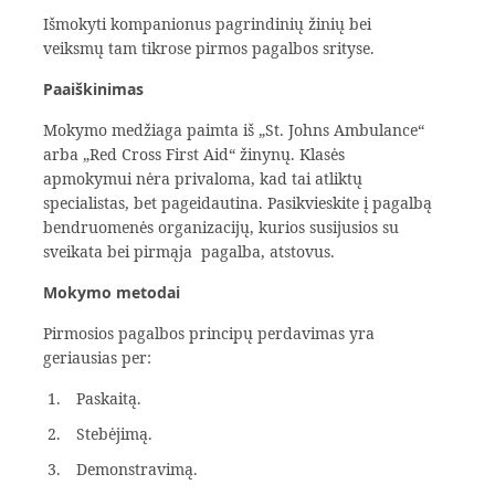
Išmokyti kompanionus pagrindinių žinių bei
veiksmų tam tikrose pirmos pagalbos srityse.
Paaiškinimas
Mokymo medžiaga paimta iš „St. Johns Ambulance“
arba „Red Cross First Aid“ žinynų. Klasės
apmokymui nėra privaloma, kad tai atliktų
specialistas, bet pageidautina. Pasikvieskite į pagalbą
bendruomenės organizacijų, kurios susijusios su
sveikata bei pirmąja pagalba, atstovus.
Mokymo metodai
Pirmosios pagalbos principų perdavimas yra
geriausias per:
Paskaitą.
Stebėjimą.
Demonstravimą.