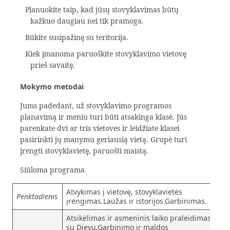
Planuokite taip, kad jūsų stovyklavimas būtų
kažkuo daugiau nei tik pramoga.
Būkite susipažinę su teritorija.
Kiek įmanoma paruoškite stovyklavimo vietovę
prieš savaitę.
Mokymo metodai
Jums padedant, už stovyklavimo programos
planavimą ir meniu turi būti atsakinga klasė. Jūs
parenkate dvi ar tris vietoves ir leidžiate klasei
pasirinkti jų manymu geriausią vietą. Grupė turi
įrengti stovyklavietę, paruošti maistą.
Siūloma programa
Atvykimas į vietovę, stovyklavietės
Penktadienis
įrengimas.Laužas ir istorijos.Garbinimas.
Atsikėlimas ir asmeninis laiko praleidimas
su Dievu.Garbinimo ir maldos