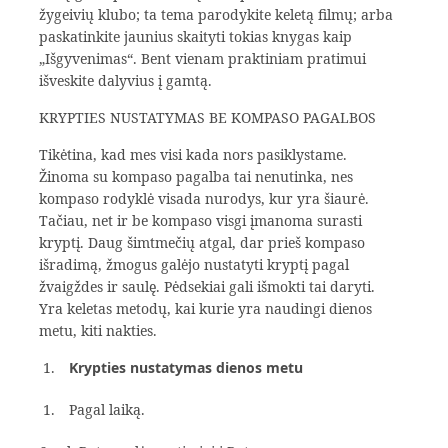
žygeivių klubo; ta tema parodykite keletą filmų; arba
paskatinkite jaunius skaityti tokias knygas kaip
„Išgyvenimas“. Bent vienam praktiniam pratimui
išveskite dalyvius į gamtą.
KRYPTIES NUSTATYMAS BE KOMPASO PAGALBOS
Tikėtina, kad mes visi kada nors pasiklystame.
Žinoma su kompaso pagalba tai nenutinka, nes
kompaso rodyklė visada nurodys, kur yra šiaurė.
Tačiau, net ir be kompaso visgi įmanoma surasti
kryptį. Daug šimtmečių atgal, dar prieš kompaso
išradimą, žmogus galėjo nustatyti kryptį pagal
žvaigždes ir saulę. Pėdsekiai gali išmokti tai daryti.
Yra keletas metodų, kai kurie yra naudingi dienos
metu, kiti nakties.
Krypties nustatymas dienos metu
Pagal laiką.