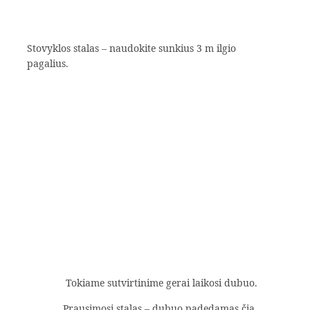
Stovyklos stalas – naudokite sunkius 3 m ilgio
pagalius.
Tokiame sutvirtinime gerai laikosi dubuo.
Prausimosi stalas – dubuo padedamas čia.