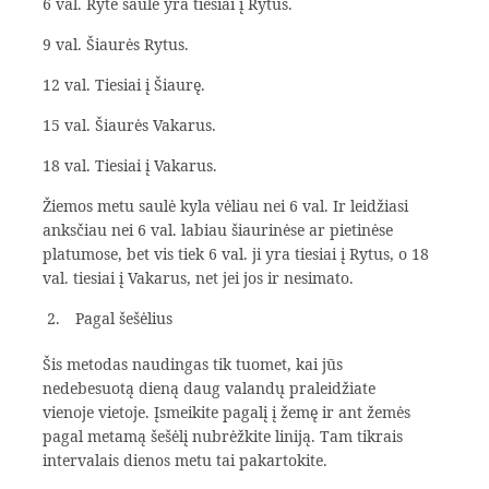
6 val. Ryte saulė yra tiesiai į Rytus.
9 val. Šiaurės Rytus.
12 val. Tiesiai į Šiaurę.
15 val. Šiaurės Vakarus.
18 val. Tiesiai į Vakarus.
Žiemos metu saulė kyla vėliau nei 6 val. Ir leidžiasi
anksčiau nei 6 val. labiau šiaurinėse ar pietinėse
platumose, bet vis tiek 6 val. ji yra tiesiai į Rytus, o 18
val. tiesiai į Vakarus, net jei jos ir nesimato.
Pagal šešėlius
Šis metodas naudingas tik tuomet, kai jūs
nedebesuotą dieną daug valandų praleidžiate
vienoje vietoje. Įsmeikite pagalį į žemę ir ant žemės
pagal metamą šešėlį nubrėžkite liniją. Tam tikrais
intervalais dienos metu tai pakartokite.