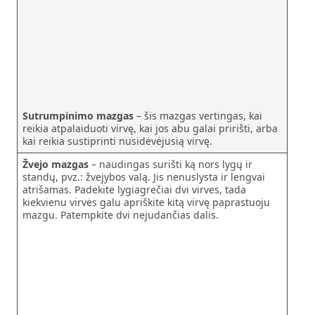
Sutrumpinimo mazgas
– šis mazgas vertingas, kai
reikia atpalaiduoti virvę, kai jos abu galai pririšti, arba
kai reikia sustiprinti nusidėvėjusią virvę.
Žvejo mazgas
– naudingas surišti ką nors lygų ir
standų, pvz.: žvejybos valą. Jis nenuslysta ir lengvai
atrišamas. Padėkite lygiagrečiai dvi virves, tada
kiekvienu virvės galu apriškite kitą virvę paprastuoju
mazgu. Patempkite dvi nejudančias dalis.