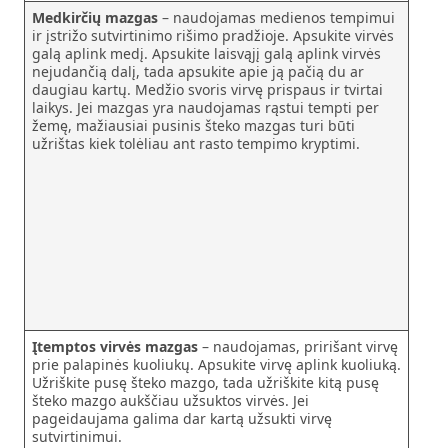
Medkirčių mazgas
– naudojamas medienos tempimui
ir įstrižo sutvirtinimo rišimo pradžioje. Apsukite virvės
galą aplink medį. Apsukite laisvąjį galą aplink virvės
nejudančią dalį, tada apsukite apie ją pačią du ar
daugiau kartų. Medžio svoris virvę prispaus ir tvirtai
laikys. Jei mazgas yra naudojamas rąstui tempti per
žemę, mažiausiai pusinis šteko mazgas turi būti
užrištas kiek tolėliau ant rasto tempimo kryptimi.
Įtemptos virvės mazgas
– naudojamas, pririšant virvę
prie palapinės kuoliukų. Apsukite virvę aplink kuoliuką.
Užriškite pusę šteko mazgo, tada užriškite kitą pusę
šteko mazgo aukščiau užsuktos virvės. Jei
pageidaujama galima dar kartą užsukti virvę
sutvirtinimui.