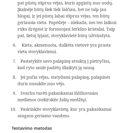
pat pūstų stiprus vėjas, kuris apgintų nuo uodų.
Įkalnėje būtų šiek tiek šalčiau, bet ne taip jau
blogai, ir jei pūstų labai stiprus vėjas, ten būtų
geriausia vieta. Papėdėje – niekada, nes ten laikosi
rūko drėgmė ir formuojasi šerkšno kristalai. Taip
pat, lietuj lyjant, stovyklavietė būtų užtvindyta.
Kieta, akmenuota, dulkėta vietovė yra prasta
vieta stovyklavimui.
Pastatykite savo palapinę atsuktą į pietryčius,
kad ryto saulė padėtų išlaikyti ją sausą.
Jei pučia vėjas, statydami palapinę, palapinės
duris nusukite nuo vėjo.
Svarbu turėti pakankamai išdžiuvusios
medienos (nekirskite žalių medžių).
Pasirinkite stovyklavietę, kur yra pakankamai
saugaus geriamo vandens.
Testavimo metodas