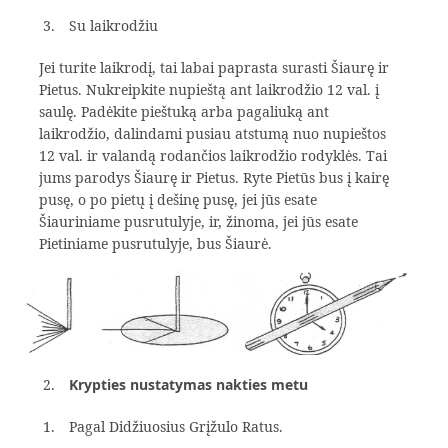
Su laikrodžiu
Jei turite laikrodį, tai labai paprasta surasti Šiaurę ir
Pietus. Nukreipkite nupieštą ant laikrodžio 12 val. į
saulę. Padėkite pieštuką arba pagaliuką ant
laikrodžio, dalindami pusiau atstumą nuo nupieštos
12 val. ir valandą rodančios laikrodžio rodyklės. Tai
jums parodys Šiaurę ir Pietus. Ryte Pietūs bus į kairę
pusę, o po pietų į dešinę pusę, jei jūs esate
Šiauriniame pusrutulyje, ir, žinoma, jei jūs esate
Pietiniame pusrutulyje, bus Šiaurė.
Krypties nustatymas nakties metu
Pagal Didžiuosius Grįžulo Ratus.