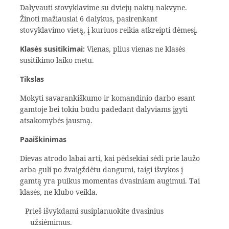
Dalyvauti stovyklavime su dviejų naktų nakvyne.
Žinoti mažiausiai 6 dalykus, pasirenkant
stovyklavimo vietą, į kuriuos reikia atkreipti dėmesį.
Klasės susitikimai:
Vienas, plius vienas ne klasės
susitikimo laiko metu.
Tikslas
Mokyti savarankiškumo ir komandinio darbo esant
gamtoje bei tokiu būdu padedant dalyviams įgyti
atsakomybės jausmą.
Paaiškinimas
Dievas atrodo labai arti, kai pėdsekiai sėdi prie laužo
arba guli po žvaigždėtu dangumi, taigi išvykos į
gamtą yra puikus momentas dvasiniam augimui. Tai
klasės, ne klubo veikla.
Prieš išvykdami susiplanuokite dvasinius
užsiėmimus.