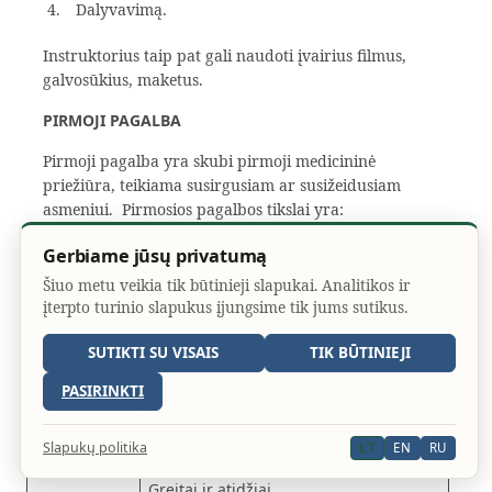
Dalyvavimą.
Instruktorius taip pat gali naudoti įvairius filmus,
galvosūkius, maketus.
PIRMOJI PAGALBA
Pirmoji pagalba yra skubi pirmoji medicininė
priežiūra, teikiama susirgusiam ar susižeidusiam
asmeniui. Pirmosios pagalbos tikslai yra:
Išsaugoti gyvybę.
Gerbiame jūsų privatumą
Šiuo metu veikia tik būtinieji slapukai. Analitikos ir
Skatinti pagijimą.
įterpto turinio slapukus įjungsime tik jums sutikus.
Neleisti, kad sužalojimai ar liga pablogėtų.
SUTIKTI SU VISAIS
TIK BŪTINIEJI
Pirmos pagalbos taisyklės
PASIRINKTI
Skubiai įvertinkite situaciją bei kylantį
Pavojus
pavojų jums patiems, stebintiems ir
Slapukų politika
LT
EN
RU
nukentėjusiems.
Greitai ir atidžiai