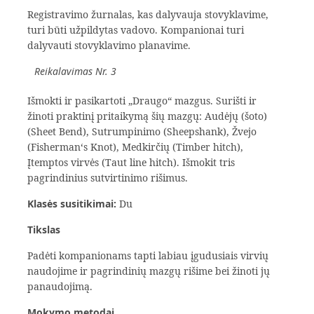
Registravimo žurnalas, kas dalyvauja stovyklavime,
turi būti užpildytas vadovo. Kompanionai turi
dalyvauti stovyklavimo planavime.
Reikalavimas Nr. 3
Išmokti ir pasikartoti „Draugo“ mazgus. Surišti ir
žinoti praktinį pritaikymą šių mazgų: Audėjų (šoto)
(Sheet Bend), Sutrumpinimo (Sheepshank), Žvejo
(Fisherman‘s Knot), Medkirčių (Timber hitch),
Įtemptos virvės (Taut line hitch). Išmokit tris
pagrindinius sutvirtinimo rišimus.
Klasės susitikimai:
Du
Tikslas
Padėti kompanionams tapti labiau įgudusiais virvių
naudojime ir pagrindinių mazgų rišime bei žinoti jų
panaudojimą.
Mokymo metodai