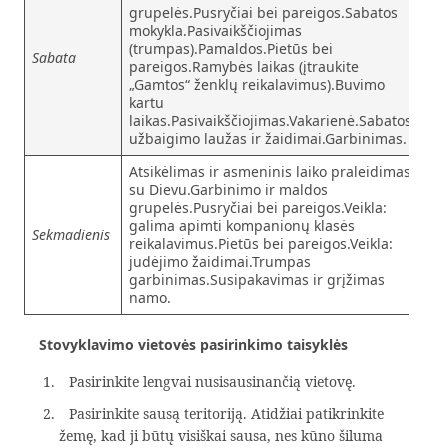
grupelės.Pusryčiai bei pareigos.Sabatos
mokykla.Pasivaikščiojimas
(trumpas).Pamaldos.Pietūs bei
Sabata
pareigos.Ramybės laikas (įtraukite
„Gamtos“ ženklų reikalavimus).Buvimo
kartu
laikas.Pasivaikščiojimas.Vakarienė.Sabatos
užbaigimo laužas ir žaidimai.Garbinimas.
Atsikėlimas ir asmeninis laiko praleidimas
su Dievu.Garbinimo ir maldos
grupelės.Pusryčiai bei pareigos.Veikla:
galima apimti kompanionų klasės
Sekmadienis
reikalavimus.Pietūs bei pareigos.Veikla:
judėjimo žaidimai.Trumpas
garbinimas.Susipakavimas ir grįžimas
namo.
Stovyklavimo vietovės pasirinkimo taisyklės
Pasirinkite lengvai nusisausinančią vietovę.
Pasirinkite sausą teritoriją. Atidžiai patikrinkite
žemę, kad ji būtų visiškai sausa, nes kūno šiluma