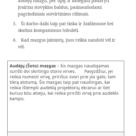
audėjų mazgu, per upę; ir išmėginti padaryti
įvairius stovyklos baldus, pasinaudodami
pagrindiniais sutvirtinimo rišimais.
Ši darbo dalis taip pat tinka ir žaidimuose bei
skatina kompanionus tobulėti.
Kad mazgus įsimintų, juos reikia naudoti vėl ir
vėl.
Audėjų (Šoto) mazgas
– šis mazgas naudojamas
surišti dvi skirtingo storio virves. Pavyzdžiui, jei
reikia numesti virvę, pririšus svori prie jos galo, tam
tikrą atstumą. Šis mazgas taip pat naudingas, kai
reikia ištempti audeklą projektorių ekranui ar bet
kuriuo kitu atveju, kai reikia pririšti virvę prie audeklo
kampo.