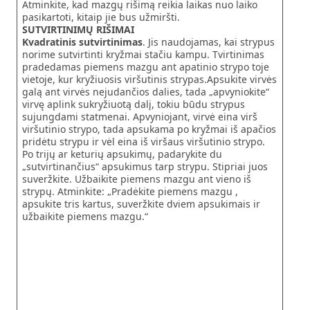
Atminkite, kad mazgų rišimą reikia laikas nuo laiko
pasikartoti, kitaip jie bus užmiršti.
SUTVIRTINIMŲ RIŠIMAI
Kvadratinis sutvirtinimas
. Jis naudojamas, kai strypus
norime sutvirtinti kryžmai stačiu kampu. Tvirtinimas
pradedamas piemens mazgu ant apatinio strypo toje
vietoje, kur kryžiuosis viršutinis strypas.Apsukite virvės
galą ant virvės nejudančios dalies, tada „apvyniokite“
virvę aplink sukryžiuotą dalį, tokiu būdu strypus
sujungdami statmenai. Apvyniojant, virvė eina virš
viršutinio strypo, tada apsukama po kryžmai iš apačios
pridėtu strypu ir vėl eina iš viršaus viršutinio strypo.
Po trijų ar keturių apsukimų, padarykite du
„sutvirtinančius“ apsukimus tarp strypu. Stipriai juos
suveržkite. Užbaikite piemens mazgu ant vieno iš
strypų. Atminkite: „Pradėkite piemens mazgu ,
apsukite tris kartus, suveržkite dviem apsukimais ir
užbaikite piemens mazgu.“