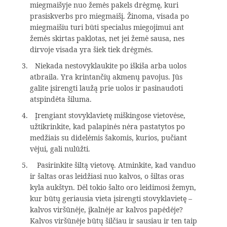
miegmaišyje nuo žemės pakels drėgmę, kuri
prasiskverbs pro miegmaišį. Žinoma, visada po
miegmaišiu turi būti specialus miegojimui ant
žemės skirtas paklotas, net jei žemė sausa, nes
dirvoje visada yra šiek tiek drėgmės.
Niekada nestovyklaukite po iškiša arba uolos
atbraila. Yra krintančių akmenų pavojus. Jūs
galite įsirengti laužą prie uolos ir pasinaudoti
atspindėta šiluma.
Įrengiant stovyklavietę miškingose vietovėse,
užtikrinkite, kad palapinės nėra pastatytos po
medžiais su didelėmis šakomis, kurios, pučiant
vėjui, gali nulūžti.
Pasirinkite šiltą vietovę. Atminkite, kad vanduo
ir šaltas oras leidžiasi nuo kalvos, o šiltas oras
kyla aukštyn. Dėl tokio šalto oro leidimosi žemyn,
kur būtų geriausia vieta įsirengti stovyklavietę –
kalvos viršūnėje, įkalnėje ar kalvos papėdėje?
Kalvos viršūnėje būtų šilčiau ir sausiau ir ten taip