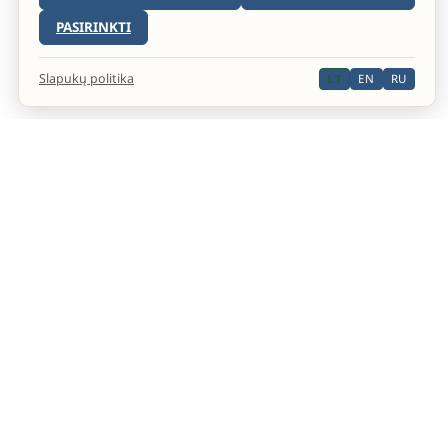
PASIRINKTI
Slapukų politika
LT
EN
RU
Oficiali Septintosios dienos adventistų bažnyčios
interneto svetainė.
YOUTUBE