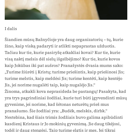
I dalis
Šiandien mūsų Bažnyčioje yra daug organizatorių – tų, kurie
žino, kaip viską padaryti ir atlikti nepaprastas užduotis.
Tačiau kur tie, kurie pasiryžę atkakliai kovai? Kur tie, kurie
visą naktį melsis dėl sielų išgelbėjimo? Kur tie, kurie kovos
kaip Jokūbas iki pat aušros? Pranašystės dvasia mums sako:
„Turime žiūrėti į Kristų; turime priešintis, kaip priešinosi Jis;
turime melstis, kaip meldėsi Jis; turime kentėti, kaip kentėjo
Jis, jei norime nugalėti taip, kaip nugalėjo Jis.“
Žinoma, atkakli kova neprasideda be pastangų! Pasakyta, kad
yra trys pagrindiniai žodžiai, kurie turi būti įgyvendinti mūsų
gyvenime, jei norime, kad šėtonas neturėtų prieš mus
pranašumo. Šie žodžiai yra: „Budėk, melskis, dirbk.“
Nestebina, kad šiais trimis žodžiais buvo galima apibūdinti
kasdienį Kristaus ir Jo mokinių gyvenimą. Jie daug tikėjosi,
todėl ir daug stengėsi. Taip turime elgtis ir mes. Jei tikrai