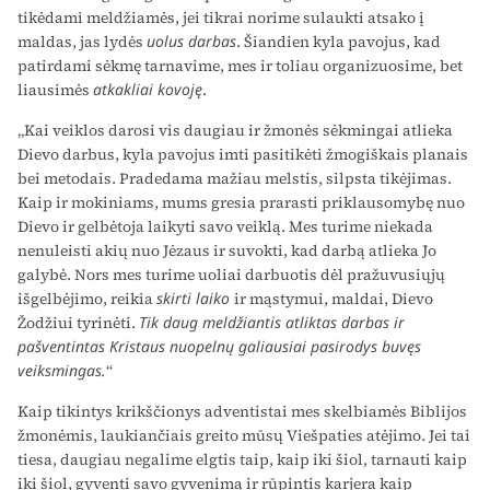
tikėdami meldžiamės, jei tikrai norime sulaukti atsako į
maldas, jas lydės
uolus darbas
. Šiandien kyla pavojus, kad
patirdami sėkmę tarnavime, mes ir toliau organizuosime, bet
liausimės
atkakliai kovoję
.
„Kai veiklos darosi vis daugiau ir žmonės sėkmingai atlieka
Dievo darbus, kyla pavojus imti pasitikėti žmogiškais planais
bei metodais. Pradedama mažiau melstis, silpsta tikėjimas.
Kaip ir mokiniams, mums gresia prarasti priklausomybę nuo
Dievo ir gelbėtoja laikyti savo veiklą. Mes turime niekada
nenuleisti akių nuo Jėzaus ir suvokti, kad darbą atlieka Jo
galybė. Nors mes turime uoliai darbuotis dėl pražuvusiųjų
išgelbėjimo, reikia
skirti laiko
ir mąstymui, maldai, Dievo
Žodžiui tyrinėti.
Tik daug meldžiantis atliktas darbas ir
pašventintas Kristaus nuopelnų galiau­siai pasirodys buvęs
veiksmingas.
“
Kaip tikintys krikščionys adventistai mes skelbiamės Biblijos
žmonėmis, laukiančiais greito mūsų Viešpaties atėjimo. Jei tai
tiesa, daugiau negalime elgtis taip, kaip iki šiol, tarnauti kaip
iki šiol, gyventi savo gyvenimą ir rūpintis karjera kaip