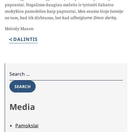
paprastai. Negalime daugiau melstis ir tyrinėti Sabatos
mokyklos pamokėles kaip paprastai. Mes esame šioje žemėje
ne tam, kad tik dirbtume, bet kad
užbaigtume Dievo darbą
.
Melody Mason
DALINTIS
Search for:
SEARCH
Media
Pamokslai