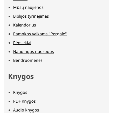
Mūsų naujienos
Biblijos tyrinėjimas
Kalendorius
Pamokos vaikams "Pergalė"
Pėdsekiai
Naudingos nuorodos
Bendruomenės
Knygos
Knygos
PDF Knygos
Audio knygos