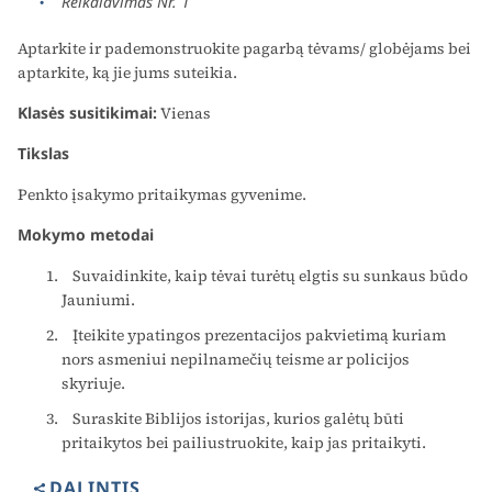
Reikalavimas Nr. 1
Aptarkite ir pademonstruokite pagarbą tėvams/ globėjams bei
aptarkite, ką jie jums suteikia.
Klasės susitikimai:
Vienas
Tikslas
Penkto įsakymo pritaikymas gyvenime.
Mokymo metodai
Suvaidinkite, kaip tėvai turėtų elgtis su sunkaus būdo
Jauniumi.
Įteikite ypatingos prezentacijos pakvietimą kuriam
nors asmeniui nepilnamečių teisme ar policijos
skyriuje.
Suraskite Biblijos istorijas, kurios galėtų būti
pritaikytos bei pailiustruokite, kaip jas pritaikyti.
DALINTIS