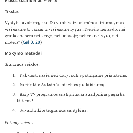
Klasės susitikimai:
Vienas
Tikslas
Vystyti suvokimą, kad Dievo akivaizdoje nėra skirtumų, mes
visi esame Jo vaikai ir visi esame lygūs: „Nebėra nei žydo, nei
graiko; nebėra nei vergo, nei laisvojo; nebėra nei vyro, nei
moters“ (
Gal 3, 28
)
Mokymo metodai
Siūlomos veiklos:
Pakviesti užsienietį dalyvauti ypatingame pristatyme.
Įvertinkite Auksinės taisyklės praktiškumą.
Kaip TV programos sustiprina ar susilpnina pagarbą
kitiems?
Suvaidinkite teigiamus santykius.
Pažangesniems