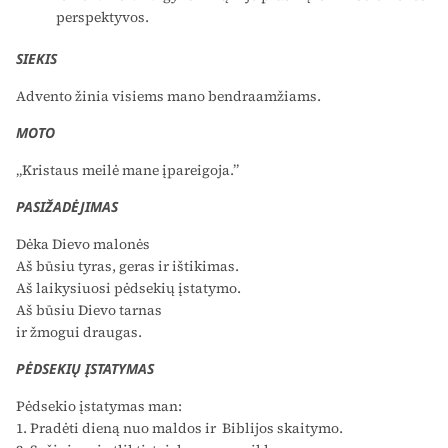
perspektyvos.
SIEKIS
Advento žinia visiems mano bendraamžiams.
MOTO
„Kristaus meilė mane įpareigoja.”
PASIŽADĖJIMAS
Dėka Dievo malonės
Aš būsiu tyras, geras ir ištikimas.
Aš laikysiuosi pėdsekių įstatymo.
Aš būsiu Dievo tarnas
ir žmogui draugas.
PĖDSEKIŲ ĮSTATYMAS
Pėdsekio įstatymas man:
1. Pradėti dieną nuo maldos ir Biblijos skaitymo.