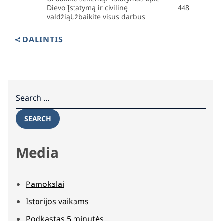
Dievo Įstatymą ir civilinę
448
valdžiąUžbaikite visus darbus
DALINTIS
Search for:
SEARCH
Media
Pamokslai
Istorijos vaikams
Podkastas 5 minutės