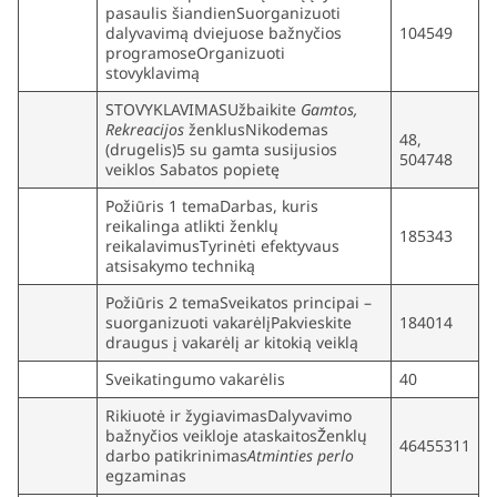
pasaulis šiandienSuorganizuoti
dalyvavimą dviejuose bažnyčios
104549
programoseOrganizuoti
stovyklavimą
STOVYKLAVIMASUžbaikite
Gamtos,
Rekreacijos
ženklusNikodemas
48,
(drugelis)5 su gamta susijusios
504748
veiklos Sabatos popietę
Požiūris 1 temaDarbas, kuris
reikalinga atlikti ženklų
185343
reikalavimusTyrinėti efektyvaus
atsisakymo techniką
Požiūris 2 temaSveikatos principai –
suorganizuoti vakarėlįPakvieskite
184014
draugus į vakarėlį ar kitokią veiklą
Sveikatingumo vakarėlis
40
Rikiuotė ir žygiavimasDalyvavimo
bažnyčios veikloje ataskaitosŽenklų
46455311
darbo patikrinimas
Atminties perlo
egzaminas