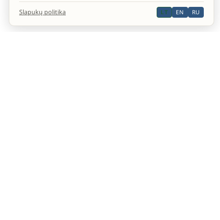
Slapukų politika
LT
EN
RU
Oficiali Septintosios dienos adventistų bažnyčios
interneto svetainė.
YOUTUBE
FACEBOOK
INSTAGRAM