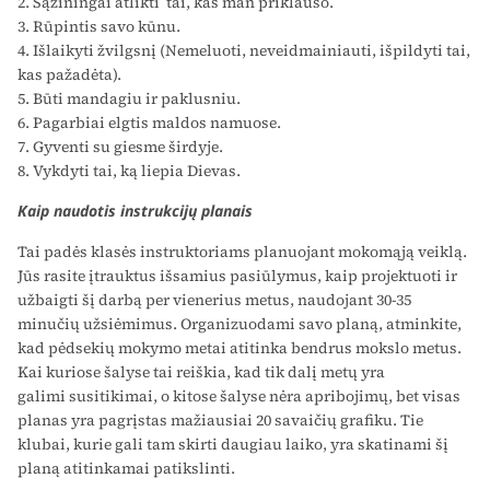
2. Sąžiningai atlikti tai, kas man priklauso.
3. Rūpintis savo kūnu.
4. Išlaikyti žvilgsnį (Nemeluoti, neveidmainiauti, išpildyti tai,
kas pažadėta).
5. Būti mandagiu ir paklusniu.
6. Pagarbiai elgtis maldos namuose.
7. Gyventi su giesme širdyje.
8. Vykdyti tai, ką liepia Dievas.
Kaip naudotis instrukcijų planais
Tai padės klasės instruktoriams planuojant mokomąją veiklą.
Jūs rasite įtrauktus išsamius pasiūlymus, kaip projektuoti ir
užbaigti šį darbą per vienerius metus, naudojant 30-35
minučių užsiėmimus. Organizuodami savo planą, atminkite,
kad pėdsekių mokymo metai atitinka bendrus mokslo metus.
Kai kuriose šalyse tai reiškia, kad tik dalį metų yra
galimi susitikimai, o kitose šalyse nėra apribojimų, bet visas
planas yra pagrįstas mažiausiai 20 savaičių grafiku. Tie
klubai, kurie gali tam skirti daugiau laiko, yra skatinami šį
planą atitinkamai patikslinti.