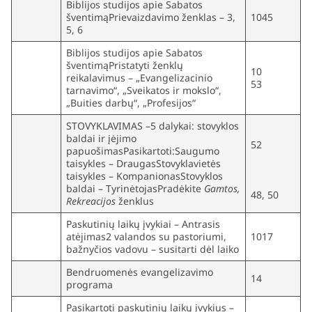
Biblijos studijos apie Sabatos
šventimąPrievaizdavimo ženklas – 3,
1045
5, 6
Biblijos studijos apie Sabatos
šventimąPristatyti ženklų
10
reikalavimus – „Evangelizacinio
53
tarnavimo“, „Sveikatos ir mokslo“,
„Buities darbų“, „Profesijos“
STOVYKLAVIMAS –5 dalykai: stovyklos
baldai ir įėjimo
52
papuošimasPasikartoti:Saugumo
taisykles – DraugasStovyklavietės
taisykles – KompanionasStovyklos
baldai – TyrinėtojasPradėkite
Gamtos,
48, 50
Rekreacijos
ženklus
Paskutinių laikų įvykiai – Antrasis
atėjimas2 valandos su pastoriumi,
1017
bažnyčios vadovu – susitarti dėl laiko
Bendruomenės evangelizavimo
14
programa
Pasikartoti paskutinių laikų įvykius –