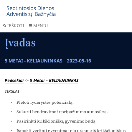
IEŠKOTI
MENIU
Įvadas
5 METAI - KELIAUNINKAS
2023-05-16
Pėdsekiai
->
5 Metai – KELIAUNINKAS
TIKSLAI
Plėtoti lyderystės potencialą.
Sukurti bendravimo ir pripažinimo atmosferą.
Pasirinkti krikščionišką gyvenimo būdą.
Išmokti vertinti gyvenimą ir jo prasmę iš krikščioniškos