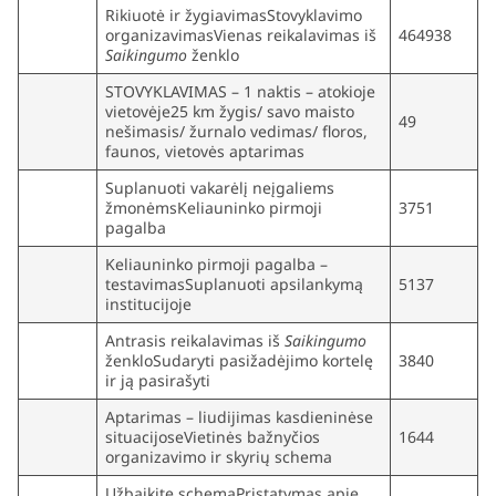
Rikiuotė ir žygiavimasStovyklavimo
organizavimasVienas reikalavimas iš
464938
Saikingumo
ženklo
STOVYKLAVIMAS – 1 naktis – atokioje
vietovėje25 km žygis/ savo maisto
49
nešimasis/ žurnalo vedimas/ floros,
faunos, vietovės aptarimas
Suplanuoti vakarėlį neįgaliems
žmonėmsKeliauninko pirmoji
3751
pagalba
Keliauninko pirmoji pagalba –
testavimasSuplanuoti apsilankymą
5137
institucijoje
Antrasis reikalavimas iš
Saikingumo
ženkloSudaryti pasižadėjimo kortelę
3840
ir ją pasirašyti
Aptarimas – liudijimas kasdieninėse
situacijoseVietinės bažnyčios
1644
organizavimo ir skyrių schema
Užbaikite schemąPristatymas apie