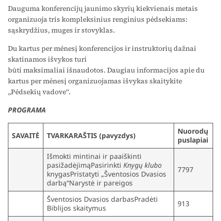
Dauguma konferencijų jaunimo skyrių kiekvienais metais
organizuoja tris kompleksinius renginius pėdsekiams:
sąskrydžius, muges ir stovyklas.
Du kartus per mėnesį konferencijos ir instruktorių dažnai
skatinamos išvykos turi
būti maksimaliai išnaudotos. Daugiau informacijos apie du
kartus per mėnesį organizuojamas išvykas skaitykite
„Pėdsekių vadove“.
PROGRAMA
Nuorodų
SAVAITĖ
TVARKARAŠTIS (pavyzdys)
puslapiai
Išmokti mintinai ir paaiškinti
pasižadėjimąPasirinkti
Knygų klubo
7797
knygasPristatyti „Šventosios Dvasios
darbą“Narystė ir pareigos
Šventosios Dvasios darbasPradėti
913
Biblijos skaitymus