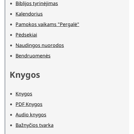
Biblijos tyrinėjimas
Kalendorius
Pamokos vaikams "Pergalė"
Pėdsekiai
Naudingos nuorodos
Bendruomenės
Knygos
Knygos
PDF Knygos
Audio knygos
Bažnyčios tvarka