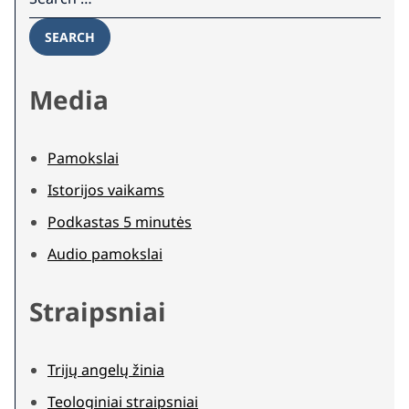
SEARCH
Media
Pamokslai
Istorijos vaikams
Podkastas 5 minutės
Audio pamokslai
Straipsniai
Trijų angelų žinia
Teologiniai straipsniai