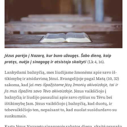
J
ėzus parėjo į Nazarą, kur buvo užaugęs. Šabo dieną, kaip
pratęs, nuėjo į sinagogą ir atsistojo skaityti
(Lk 4, 16).
Lankydami bažnyčią, mes liudijame žmonėms apie savo iš­
tikimybę ir atsidavimą Jėzui. Evangelijoje pagal Matą (10, 32)
sa­koma, kad jei
mes išpažįstame
Jėzų žmonių akivaizdoje, tai ir
Jis mus išpažins savo Tėvo akivaizdoje
. Jėzus vaikščiojo į
bažnyčią ir liudijo pasauliui apie savo ryšius su Tėvu bei
ištikimybę Jam. Jėzus vaikščiojo į bažnyčią, kad duotų, ir
tebevaikščiojo ten, ne­paisant to, kad nuolat susidurdavo su
sunkumais.
Kartą Jėzus Nazareto sinagogoje sabatos dieną, skaitė pra­našo