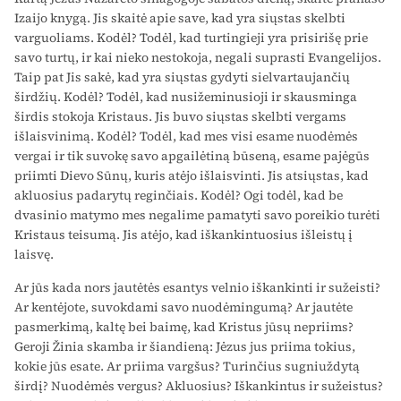
Izaijo knygą. Jis skaitė apie save, kad yra siųstas skelbti
varguoliams. Kodėl? Todėl, kad turtingieji yra prisirišę prie
savo turtų, ir kai nieko nestokoja, negali suprasti Evangelijos.
Taip pat Jis sakė, kad yra siųstas gydyti sielvartaujančių
širdžių. Kodėl? Todėl, kad nusižeminusioji ir skausminga
širdis stokoja Kristaus. Jis buvo siųstas skelbti vergams
išlaisvinimą. Kodėl? Todėl, kad mes visi esame nuodėmės
vergai ir tik suvokę savo apgailėtiną būseną, esame pajėgūs
priimti Dievo Sūnų, kuris atėjo išlaisvinti. Jis atsiųstas, kad
akluosius padarytų reginčiais. Kodėl? Ogi to­dėl, kad be
dvasinio matymo mes negalime pamatyti savo poreikio turėti
Kristaus teisumą. Jis atėjo, kad iškankintuosius išleistų į
laisvę.
Ar jūs kada nors jautėtės esantys velnio iškankinti ir sužeisti?
Ar kentėjote, suvokdami savo nuodėmingumą? Ar jautėte
pasmer­kimą, kaltę bei baimę, kad Kristus jūsų nepriims?
Geroji Žinia skamba ir šiandieną: Jėzus jus priima tokius,
kokie jūs esate. Ar priima vargšus? Turinčius sugniuždytą
širdį? Nuodėmės vergus? Akluosius? Iškankintus ir sužeistus?