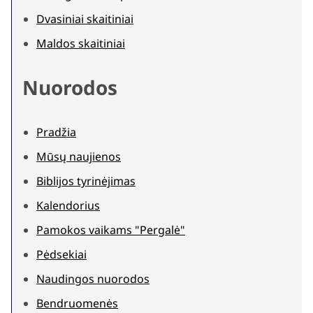
Dvasiniai skaitiniai
Maldos skaitiniai
Nuorodos
Pradžia
Mūsų naujienos
Biblijos tyrinėjimas
Kalendorius
Pamokos vaikams "Pergalė"
Pėdsekiai
Naudingos nuorodos
Bendruomenės