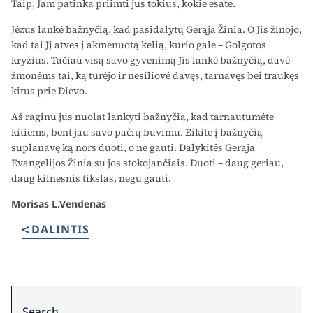
Taip, Jam patinka priimti jus tokius, kokie esate.
Jėzus lankė bažnyčią, kad pasidalytų Gerąja Žinia. O Jis žino­jo,
kad tai Jį atves į akmenuotą kelią, kurio gale – Golgotos
kryžius. Tačiau visą savo gyvenimą Jis lankė bažnyčią, davė
žmonėms tai, ką turėjo ir nesiliovė davęs, tarnavęs bei traukęs
kitus prie Dievo.
Aš raginu jus nuolat lankyti bažnyčią, kad tarnautumėte
kitiems, bent jau savo pačių buvimu. Eikite į bažnyčią
suplanavę ką nors duoti, o ne gauti. Dalykitės Gerąja
Evangelijos Žinia su jos stoko­jančiais. Duoti – daug geriau,
daug kilnesnis tikslas, negu gauti.
Morisas L.Vendenas
DALINTIS
Search for: