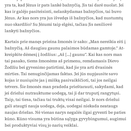
yra ta, kad Jėzus ir pats lankė bažnyčią. Jis tai darė nuolat. Jei
kas ir galėjo pasiteisinti, nelankydamas bažnyčios, tai buvo
Jė­zus. Ar kas nors yra jus išvedęs iš bažnyčios, kad nustumtų
nuo skardžio? Su Jėzumi taip elgėsi, tačiau Jis nesiliovė
lankyti baž­nyčios.
Kartais prie manęs prieina žmonės ir sako: „Man nereikia eiti į
bažnyčią. Aš daugiau gaunu palaimos būdamas gamtoje.“ At­
kreipkite dėmesį į žodžius: „Aš […] gaunu“. Kai kas nors man
tai pasako, tiems žmonėms aš primenu, remdamasis Dievo
Žodžiu bei gyvenimo patirtimi, kad jie yra arti dvasinės
mirties. Tai nenu­ginčijamas faktas. Jei jūs nupjausite savo
kojas ir nusiųsite jas į mišką pasivaikščioti, tai jos neilgai
tetvers. Šie žmonės man pra­deda prieštarauti, sakydami, kad
jei driežui nutrauktume uodegą, tai ji dar truputį rangytųsi.
Taip, tai tiesa, tačiau tai truktų visai neilgai. Ir nors driežui
gali ataugti nauja uodega, deja, uodegai niekada neataugs
naujas driežas. Nė vienas narys negalės ilgai gyventi be paties
kūno. Kūno visuma yra būtina sąlyga gyvybin­gumui, augimui
bei produktyviai visų jo narių veiklai.