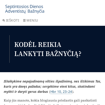
IEŠKOTI
MENIU
KODĖL REIKIA
LANKYTI BAŽNYČIĄ?
Išlaikykime nepajudinamą vilties išpažinimą, nes ištikimas Tas,
kuris yra davęs pažadus; sergėkime vieni kitus, skatindami
mylėti ir daryti gerus darbus
(
Hbr 10, 23–24
).
Kaip jūs manote, kokia blogiausia priežastis gali paskatinti