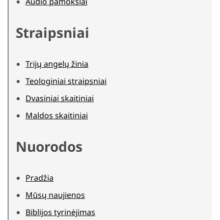
Audio pamokslai
Straipsniai
Trijų angelų žinia
Teologiniai straipsniai
Dvasiniai skaitiniai
Maldos skaitiniai
Nuorodos
Pradžia
Mūsų naujienos
Biblijos tyrinėjimas