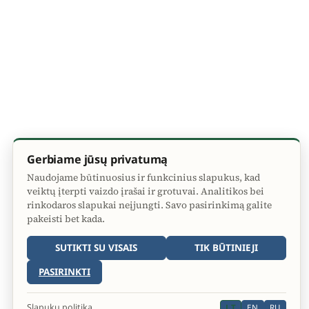
Gerbiame jūsų privatumą
Naudojame būtinuosius ir funkcinius slapukus, kad
veiktų įterpti vaizdo įrašai ir grotuvai. Analitikos bei
rinkodaros slapukai neįjungti. Savo pasirinkimą galite
pakeisti bet kada.
SUTIKTI SU VISAIS
TIK BŪTINIEJI
PASIRINKTI
Slapukų politika
LT
EN
RU