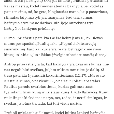
žmones eiti į bažnyčią? O ką jūs laikote geriausia priežastimi?
Kai aš mąstau, kodėl žmonės ateina į bažnyčią bei kodėl aš
pats ten einu, tai, ko gero, blogiausias mano, kaip pastoriaus,
stimulas taip mąstyti yra manymas, kad tarnavimas
bažnyčioje yra mano dar­bas. Biblijoje nurodytos trys
bažnyčios lankymo priežastys.
Pirmoji priežastis pateikta Laiške hebrajams 10, 25. Dievas
mums per apaštalą Paulių sako: „Nepraleiskite savųjų
susirinkimų, kaip kai kurie yra pratę, bet raginkime vieni
kitus juo labiau, juo aiškiau įžvelgiate besiartinančią dieną.“
Antroji priežastis yra ta, kad bažnyčia yra dvasinis kūnas. Kū­
nas negali būti sveikas, jei jam trūksta tam tikrų jo dalių. Ši
tiesa pateikta 1-jame laiške korintiečiams (12, 27): „Jūs esate
Kristaus kūnas, o pavieniui – Jo nariai.“ Toliau apaštalas
Paulius parodo svar­bias tiesas, kurias galime atrasti
lygindami fizinį kūną ir Kristaus kūną, t. y. Jo Bažnyčią. Kūnui
reikalingas kiekvienas narys, net, rodos, ir nereikšmingas, ir
sveikas jis būna tik tada, kai turi visus narius.
Trečioji priežastis aiškinanti, kodėl būtina lankyti bažnyčią