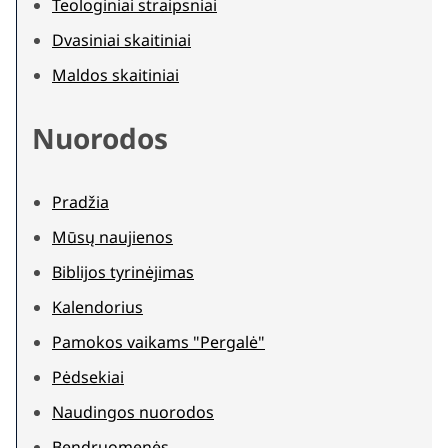
Teologiniai straipsniai
Dvasiniai skaitiniai
Maldos skaitiniai
Nuorodos
Pradžia
Mūsų naujienos
Biblijos tyrinėjimas
Kalendorius
Pamokos vaikams "Pergalė"
Pėdsekiai
Naudingos nuorodos
Bendruomenės