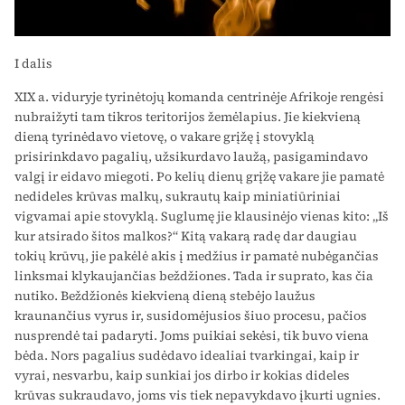
I dalis
XIX a. viduryje tyrinėtojų komanda centrinėje Afrikoje rengėsi
nubraižyti tam tikros teritorijos žemėlapius. Jie kiekvieną
dieną tyrinėdavo vietovę, o vakare grįžę į stovyklą
prisirinkdavo pagalių, užsikurdavo laužą, pasigamindavo
valgį ir eidavo miegoti. Po kelių dienų grįžę vakare jie pamatė
nedideles krūvas malkų, sukrautų kaip miniatiūriniai
vigvamai apie stovyklą. Suglumę jie klausinėjo vienas kito: „Iš
kur atsirado šitos malkos?“ Kitą vakarą radę dar daugiau
tokių krūvų, jie pakėlė akis į medžius ir pamatė nubėgančias
linksmai klykaujančias beždžiones. Tada ir suprato, kas čia
nutiko. Beždžionės kiekvieną dieną stebėjo laužus
kraunančius vyrus ir, susidomėjusios šiuo procesu, pačios
nusprendė tai padaryti. Joms puikiai sekėsi, tik buvo viena
bėda. Nors pagalius sudėdavo idealiai tvarkingai, kaip ir
vyrai, nesvarbu, kaip sunkiai jos dirbo ir kokias dideles
krūvas sukraudavo, joms vis tiek nepavykdavo įkurti ugnies.