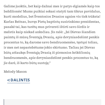
Galime juoktis, bet kaip dažnai mes ir patys elgiamės kaip tos
beždžionės! Mums puikiai sekasi statyti tam tikrus pavidalus,
kurti modelius, bet Šventosios Dvasios ugnies vis tiek trūksta!
Karlas Beitsas, buvęs Pietų baptistų susirinkimo prezidentas,
pasakė tai, kas turėtų mus priversti ištirti savo širdis ir
melstis kaip niekad anksčiau. Jis rašė: „Jei Dievas šiandien
paimtų iš mūsų Šventąją Dvasią, apie devyniasdešimt penkis
procentus to, ką darome savo bendruomenėse, tęstųsi toliau,
ir mes net nepastebėtume jokio skirtumo. Tačiau jei Dievas
būtų atšaukęs Šventąją Dvasią iš pirmosios krikščionių
bendruomenės, apie devyniasdešimt penkis procentus to, ką
jie darė, iš karto būtų sustoję.“
Melody Mason
DALINTIS
Search for: