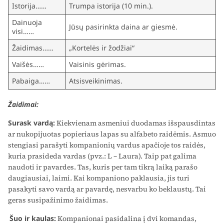
Istorija……
Trumpa istorija (10 min.).
Dainuoja
Jūsų pasirinkta daina ar giesmė.
visi……
Žaidimas……
„Kortelės ir žodžiai“
Vaišės……
Vaisinis gėrimas.
Pabaiga……
Atsisveikinimas.
Žaidimai:
Surask vardą:
Kiekvienam asmeniui duodamas išspausdintas
ar nukopijuotas popieriaus lapas su alfabeto raidėmis. Asmuo
stengiasi parašyti kompanionių vardus apačioje tos raidės,
kuria prasideda vardas (pvz.: L – Laura). Taip pat galima
naudoti ir pavardes. Tas, kuris per tam tikrą laiką parašo
daugiausiai, laimi. Kai kompaniono paklausia, jis turi
pasakyti savo vardą ar pavardę, nesvarbu ko beklaustų. Tai
geras susipažinimo žaidimas.
Šuo ir kaulas:
Kompanionai pasidalina į dvi komandas,