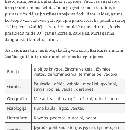
tiesioje linijoje arba glaudžiai grupelėje. Vadovas sugalvoja
temą ir apie tai paskelbia. Tada jis greitai pakelia raidę, o
pirmasis žaidėjas įvardines spėjamą žodį iš tos raidės, gauna
kortelę. Pvz.: vadovas galvoja apie paukščius. Jis pakelia raidę
„O“ ir pirmas žaidėjas įvardijęs paukščio pavadinimą, kuris
prasideda raide „O“, gauna kortelę. Žaidėjas, kuris gauna
daugiausiai kortelių, laimi.
Šis žaidimas turi neribotą skaičių variantų. Kai kurie siūlomi
žodžiai gali būti priskiriami tokioms kategorijoms:
Biblijos knygos, žinomi veikėjai, įžymios
Biblija:
vietos, denominaciniai terminai bei vadovai.
Paukščiai, gėlės, vabalai, medžiai, gyvūnai,
Gamta:
žuvys, ropliai, vaisiai, daržovės.
Geografija:
Miestai, valstijos, upės, ežerai, kalnai, tautos.
Fiziologija:
Kūno kaulai, ligos, vaistai.
Literatūra:
Knygos, poemos, autoriai, poetai.
Įžymūs politikai, istorijos įvykiai, tyrinėtojai ir
Istorija: