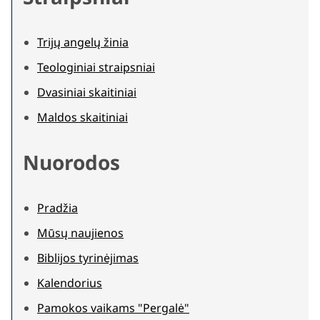
Trijų angelų žinia
Teologiniai straipsniai
Dvasiniai skaitiniai
Maldos skaitiniai
Nuorodos
Pradžia
Mūsų naujienos
Biblijos tyrinėjimas
Kalendorius
Pamokos vaikams "Pergalė"