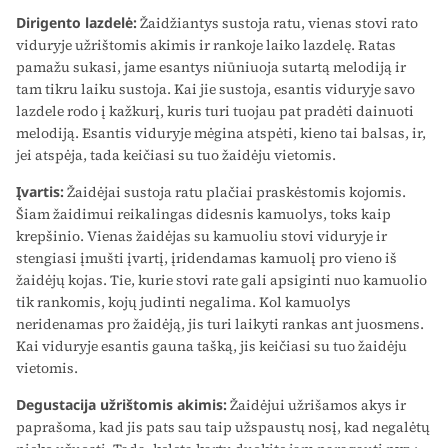
Dirigento lazdelė:
Žaidžiantys sustoja ratu, vienas stovi rato
viduryje užrištomis akimis ir rankoje laiko lazdelę. Ratas
pamažu sukasi, jame esantys niūniuoja sutartą melodiją ir
tam tikru laiku sustoja. Kai jie sustoja, esantis viduryje savo
lazdele rodo į kažkurį, kuris turi tuojau pat pradėti dainuoti
melodiją. Esantis viduryje mėgina atspėti, kieno tai balsas, ir,
jei atspėja, tada keičiasi su tuo žaidėju vietomis.
Įvartis:
Žaidėjai sustoja ratu plačiai praskėstomis kojomis.
Šiam žaidimui reikalingas didesnis kamuolys, toks kaip
krepšinio. Vienas žaidėjas su kamuoliu stovi viduryje ir
stengiasi įmušti įvartį, įridendamas kamuolį pro vieno iš
žaidėjų kojas. Tie, kurie stovi rate gali apsiginti nuo kamuolio
tik rankomis, kojų judinti negalima. Kol kamuolys
neridenamas pro žaidėją, jis turi laikyti rankas ant juosmens.
Kai viduryje esantis gauna tašką, jis keičiasi su tuo žaidėju
vietomis.
Degustacija užrištomis akimis:
Žaidėjui užrišamos akys ir
paprašoma, kad jis pats sau taip užspaustų nosį, kad negalėtų