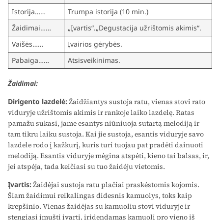
Istorija……
Trumpa istorija (10 min.)
Žaidimai……
„Įvartis“.„Degustacija užrištomis akimis“.
Vaišės……
Įvairios gėrybės.
Pabaiga……
Atsisveikinimas.
Žaidimai:
Dirigento lazdelė:
Žaidžiantys sustoja ratu, vienas stovi rato
viduryje užrištomis akimis ir rankoje laiko lazdelę. Ratas
pamažu sukasi, jame esantys niūniuoja sutartą melodiją ir
tam tikru laiku sustoja. Kai jie sustoja, esantis viduryje savo
lazdele rodo į kažkurį, kuris turi tuojau pat pradėti dainuoti
melodiją. Esantis viduryje mėgina atspėti, kieno tai balsas, ir,
jei atspėja, tada keičiasi su tuo žaidėju vietomis.
Įvartis:
Žaidėjai sustoja ratu plačiai praskėstomis kojomis.
Šiam žaidimui reikalingas didesnis kamuolys, toks kaip
krepšinio. Vienas žaidėjas su kamuoliu stovi viduryje ir
stengiasi įmušti įvartį, įridendamas kamuolį pro vieno iš