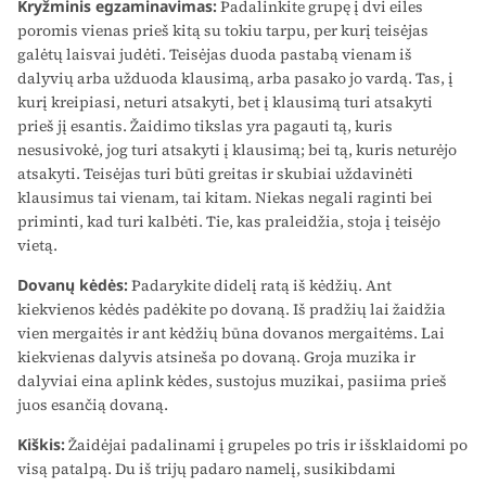
Kryžminis egzaminavimas:
Padalinkite grupę į dvi eiles
poromis vienas prieš kitą su tokiu tarpu, per kurį teisėjas
galėtų laisvai judėti. Teisėjas duoda pastabą vienam iš
dalyvių arba užduoda klausimą, arba pasako jo vardą. Tas, į
kurį kreipiasi, neturi atsakyti, bet į klausimą turi atsakyti
prieš jį esantis. Žaidimo tikslas yra pagauti tą, kuris
nesusivokė, jog turi atsakyti į klausimą; bei tą, kuris neturėjo
atsakyti. Teisėjas turi būti greitas ir skubiai uždavinėti
klausimus tai vienam, tai kitam. Niekas negali raginti bei
priminti, kad turi kalbėti. Tie, kas praleidžia, stoja į teisėjo
vietą.
Dovanų kėdės:
Padarykite didelį ratą iš kėdžių. Ant
kiekvienos kėdės padėkite po dovaną. Iš pradžių lai žaidžia
vien mergaitės ir ant kėdžių būna dovanos mergaitėms. Lai
kiekvienas dalyvis atsineša po dovaną. Groja muzika ir
dalyviai eina aplink kėdes, sustojus muzikai, pasiima prieš
juos esančią dovaną.
Kiškis:
Žaidėjai padalinami į grupeles po tris ir išsklaidomi po
visą patalpą. Du iš trijų padaro namelį, susikibdami