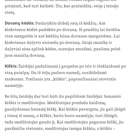
priminti, kad turi kalbėti. Tie, kas praleidžia, stoja į teisėjo
vietą.
Dovanų kėdės:
Padarykite didelį ratą iš kėdžių. Ant
kiekvienos kėdės padėkite po dovaną. Iš pradžių lai žaidžia
vien mergaitės ir ant kėdžių būna dovanos mergaitėms. Lai
kiekvienas dalyvis atsineša po dovaną. Groja muzika ir
dalyviai eina aplink kėdes, sustojus muzikai, pasiima prieš
juos esančią dovaną.
Kiškis:
Žaidėjai padalinami į grupeles po tris ir išsklaidomi po
visą patalpą. Du iš trijų padaro namelį, susikibdami
rankomis. Trečiasis yra „kiškis“, paprasčiausiai stovintis
namelyje.
Be šitų žaidėjų dar turi būti du papildomi žaidėjai: benamis
kiškis ir medžiotojas. Medžiotojas pradeda žaidimą,
gaudydamas benamį kiškį. Kai kiškis pavargsta, jis gali įbėgti
į vieną iš namų, o kiškis, kuris buvo namelyje, turi išbėgti,
tada medžiotojas gaudo jį. Kai medžiotojas pagauna kiškį, jie
pasikeičia vietomis, medžiotojas tampa kiškiu, o kiškis –