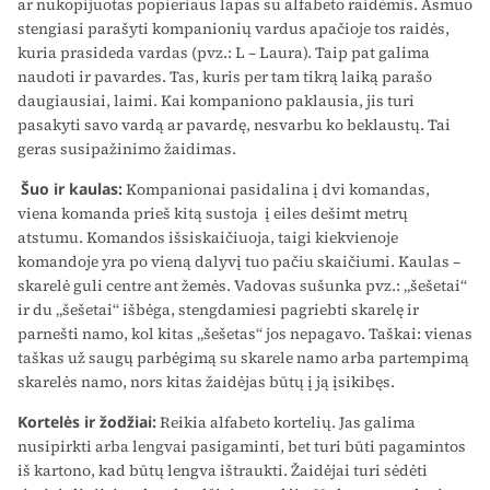
ar nukopijuotas popieriaus lapas su alfabeto raidėmis. Asmuo
stengiasi parašyti kompanionių vardus apačioje tos raidės,
kuria prasideda vardas (pvz.: L – Laura). Taip pat galima
naudoti ir pavardes. Tas, kuris per tam tikrą laiką parašo
daugiausiai, laimi. Kai kompaniono paklausia, jis turi
pasakyti savo vardą ar pavardę, nesvarbu ko beklaustų. Tai
geras susipažinimo žaidimas.
Šuo ir kaulas:
Kompanionai pasidalina į dvi komandas,
viena komanda prieš kitą sustoja į eiles dešimt metrų
atstumu. Komandos išsiskaičiuoja, taigi kiekvienoje
komandoje yra po vieną dalyvį tuo pačiu skaičiumi. Kaulas –
skarelė guli centre ant žemės. Vadovas sušunka pvz.: „šešetai“
ir du „šešetai“ išbėga, stengdamiesi pagriebti skarelę ir
parnešti namo, kol kitas „šešetas“ jos nepagavo. Taškai: vienas
taškas už saugų parbėgimą su skarele namo arba partempimą
skarelės namo, nors kitas žaidėjas būtų į ją įsikibęs.
Kortelės ir žodžiai:
Reikia alfabeto kortelių. Jas galima
nusipirkti arba lengvai pasigaminti, bet turi būti pagamintos
iš kartono, kad būtų lengva ištraukti. Žaidėjai turi sėdėti