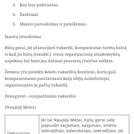
Kas bus pakviestas.
Žaidimai.
Maisto paruošimas ir pateikimas.
Jaunių įtraukimas
Būtų gerai, jei planuojant vakarėlį, kompanionai turėtų balsą
ir kad jie būtų įtraukti į visus organizacinių atsakomybių
aspektus bei bent jau dalinai pravestų įvairias veiklas.
Žemiau yra pateikti keleto vakarėlių kontūrai, kurie gali
kompanionams pasitarnauti kaip idėjų sužadintojai,
organizuojant jų pačių vakarėlį:
Draugystė – susipažinimo vakarėlis
(Naujieji Metai)
Jei tai Naujieji Metai, būtų gerai salę
papuošti varpeliais, kaspinais, smėlio
laikrodžiais, kalendoriais, laikrodžiais. Jie
Dekoracijos……