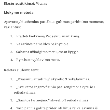
Klasės susitikimai:
Vienas
Mokymo metodai
Apsvarstykite žemiau pateiktus galimus garbinimo momentų
variantus:
Pradėti kiekvieną Pėdsekių susitikimą.
Vakarinės pamaldos bažnyčioje.
Sabatos užbaigimo metu, esant žygyje.
Rytais stovyklavimo metu.
Keletas siūlomų temų:
„Dvasinių atradimų“ skyrelio 3 reikalavimas.
„Sveikatos ir gero fizinio pasirengimo“ skyrelio 1
reikalavimas.
„Gamtos tyrinėjimo“ skyrelio 3 reikalavimas.
Taip pat jūs galite priderinti kitus reikalavimus iš