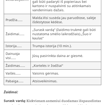
gali būti padaryti iš popieriaus bei
kartono ir nuspalvinti su atitinkamais
vandeniniais dažais.
Malda.Visi susėda jau paruoštose, salėje
Pradžia……
išdėstytose kėdėse.
„Surask vardą“ (žaidimo trukmė gali būti
Žaidimai……
nustatoma smėlio laikrodžiais).„Šuo ir
kaulas“
Istorija……
Trumpa istorija (10 min.).
Dainuoja
Jūsų pasirinkta daina ar giesmė.
visi……
Žaidimas……
„Kortelės ir žodžiai“
Vaišės……
Vaisinis gėrimas.
Pabaiga……
Atsisveikinimas.
Žaidimai:
Surask vardą:
Kiekvienam asmeniui duodamas išspausdintas