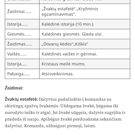
„Žvakių estafetė“.„Kryžminis
Žaidimai……
egzaminavimas“.
Istorija……
Kalėdinė istorija (10 min.).
Giesmės……
Kalėdinės giesmės. Gieda visi.
Žaidimas……
„Dovanų kėdės“„Kiškis“
Vaišės……
Kalėdinės vaišės ir gėrimai.
Istorija…..
Kristaus meilė mums.
Pabaiga……
Atsisveikinimas.
Žaidimai:
Žvakių estafetė:
Dalyvius padalinkite į komandas su
skirtingų spalvų žvakėmis. Uždegama žvakė, bėgama iki
nurodyto taško ir atgal. Jei žvakė užgęsta, dalyvis sugrįžta ir
pradeda iš naujo. Apibėgus žvakė perduodama sekančiam
dalyviui. Komanda, užbaigusi pirmoji, laimi.