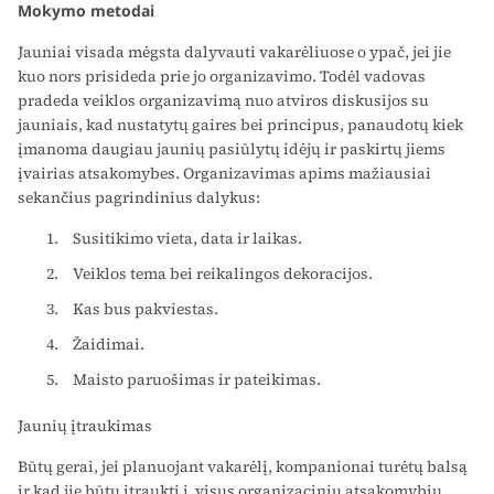
Mokymo metodai
Jauniai visada mėgsta dalyvauti vakarėliuose o ypač, jei jie
kuo nors prisideda prie jo organizavimo. Todėl vadovas
pradeda veiklos organizavimą nuo atviros diskusijos su
jauniais, kad nustatytų gaires bei principus, panaudotų kiek
įmanoma daugiau jaunių pasiūlytų idėjų ir paskirtų jiems
įvairias atsakomybes. Organizavimas apims mažiausiai
sekančius pagrindinius dalykus:
Susitikimo vieta, data ir laikas.
Veiklos tema bei reikalingos dekoracijos.
Kas bus pakviestas.
Žaidimai.
Maisto paruošimas ir pateikimas.
Jaunių įtraukimas
Būtų gerai, jei planuojant vakarėlį, kompanionai turėtų balsą
ir kad jie būtų įtraukti į visus organizacinių atsakomybių