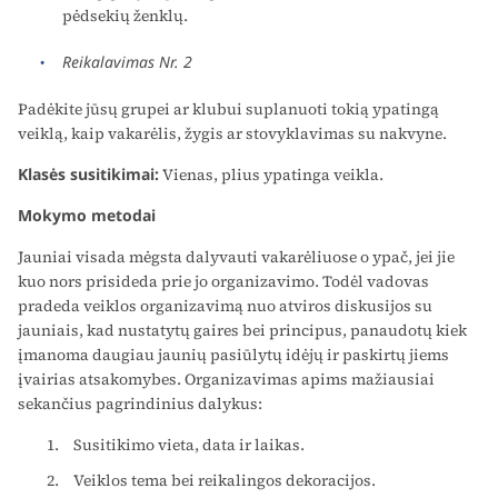
pėdsekių ženklų.
Reikalavimas Nr. 2
Padėkite jūsų grupei ar klubui suplanuoti tokią ypatingą
veiklą, kaip vakarėlis, žygis ar stovyklavimas su nakvyne.
Klasės susitikimai:
Vienas, plius ypatinga veikla.
Mokymo metodai
Jauniai visada mėgsta dalyvauti vakarėliuose o ypač, jei jie
kuo nors prisideda prie jo organizavimo. Todėl vadovas
pradeda veiklos organizavimą nuo atviros diskusijos su
jauniais, kad nustatytų gaires bei principus, panaudotų kiek
įmanoma daugiau jaunių pasiūlytų idėjų ir paskirtų jiems
įvairias atsakomybes. Organizavimas apims mažiausiai
sekančius pagrindinius dalykus:
Susitikimo vieta, data ir laikas.
Veiklos tema bei reikalingos dekoracijos.