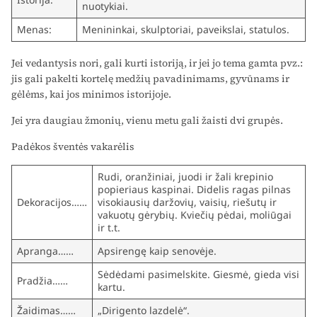
nuotykiai.
Menas:
Menininkai, skulptoriai, paveikslai, statulos.
Jei vedantysis nori, gali kurti istoriją, ir jei jo tema gamta pvz.:
jis gali pakelti kortelę medžių pavadinimams, gyvūnams ir
gėlėms, kai jos minimos istorijoje.
Jei yra daugiau žmonių, vienu metu gali žaisti dvi grupės.
Padėkos šventės vakarėlis
Rudi, oranžiniai, juodi ir žali krepinio
popieriaus kaspinai. Didelis ragas pilnas
Dekoracijos……
visokiausių daržovių, vaisių, riešutų ir
vakuotų gėrybių. Kviečių pėdai, moliūgai
ir t.t.
Apranga……
Apsirengę kaip senovėje.
Sėdėdami pasimelskite. Giesmė, gieda visi
Pradžia……
kartu.
Žaidimas……
„Dirigento lazdelė“.