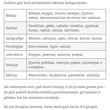
žodžiai gali būti priskiriami tokioms kategorijoms:
Biblijos knygos, žinomi veikėjai, įžymios
Biblija:
vietos, denominaciniai terminai bei vadovai.
Paukščiai, gėlės, vabalai, medžiai, gyvūnai,
Gamta:
žuvys, ropliai, vaisiai, daržovės.
Geografija:
Miestai, valstijos, upės, ežerai, kalnai, tautos.
Fiziologija:
Kūno kaulai, ligos, vaistai.
Literatūra:
Knygos, poemos, autoriai, poetai.
Įžymūs politikai, istorijos įvykiai, tyrinėtojai ir
Istorija:
nuotykiai.
Menas:
Menininkai, skulptoriai, paveikslai, statulos.
Jei vedantysis nori, gali kurti istoriją, ir jei jo tema gamta pvz.:
jis gali pakelti kortelę medžių pavadinimams, gyvūnams ir
gėlėms, kai jos minimos istorijoje.
Jei yra daugiau žmonių, vienu metu gali žaisti dvi grupės.