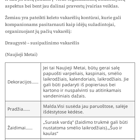
aspektus bei bent jau dalinai pravestų įvairias veiklas.
Žemiau yra pateikti keleto vakarėlių kontūrai, kurie gali
kompanionams pasitarnauti kaip idėjų sužadintojai,
organizuojant jų pačių vakarėlį:
Draugystė – susipažinimo vakarėlis
(Naujieji Metai)
Jei tai Naujieji Metai, būtų gerai salę
papuošti varpeliais, kaspinais, smėlio
laikrodžiais, kalendoriais, laikrodžiais. Jie
Dekoracijos……
gali būti padaryti iš popieriaus bei
kartono ir nuspalvinti su atitinkamais
vandeniniais dažais.
Malda.Visi susėda jau paruoštose, salėje
Pradžia……
išdėstytose kėdėse.
„Surask vardą“ (žaidimo trukmė gali būti
Žaidimai……
nustatoma smėlio laikrodžiais).„Šuo ir
kaulas“