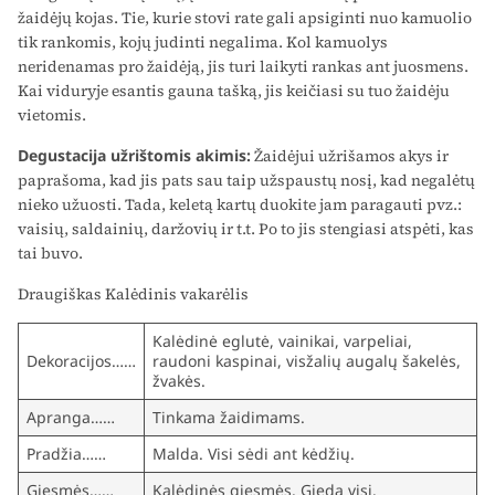
žaidėjų kojas. Tie, kurie stovi rate gali apsiginti nuo kamuolio
tik rankomis, kojų judinti negalima. Kol kamuolys
neridenamas pro žaidėją, jis turi laikyti rankas ant juosmens.
Kai viduryje esantis gauna tašką, jis keičiasi su tuo žaidėju
vietomis.
Degustacija užrištomis akimis:
Žaidėjui užrišamos akys ir
paprašoma, kad jis pats sau taip užspaustų nosį, kad negalėtų
nieko užuosti. Tada, keletą kartų duokite jam paragauti pvz.:
vaisių, saldainių, daržovių ir t.t. Po to jis stengiasi atspėti, kas
tai buvo.
Draugiškas Kalėdinis vakarėlis
Kalėdinė eglutė, vainikai, varpeliai,
Dekoracijos……
raudoni kaspinai, visžalių augalų šakelės,
žvakės.
Apranga……
Tinkama žaidimams.
Pradžia……
Malda. Visi sėdi ant kėdžių.
Giesmės……
Kalėdinės giesmės. Gieda visi.