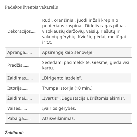
Padėkos šventės vakarėlis
Rudi, oranžiniai, juodi ir žali krepinio
popieriaus kaspinai. Didelis ragas pilnas
Dekoracijos……
visokiausių daržovių, vaisių, riešutų ir
vakuotų gėrybių. Kviečių pėdai, moliūgai
ir t.t.
Apranga……
Apsirengę kaip senovėje.
Sėdėdami pasimelskite. Giesmė, gieda visi
Pradžia……
kartu.
Žaidimas……
„Dirigento lazdelė“.
Istorija……
Trumpa istorija (10 min.)
Žaidimai……
„Įvartis“.„Degustacija užrištomis akimis“.
Vaišės……
Įvairios gėrybės.
Pabaiga……
Atsisveikinimas.
Žaidimai: