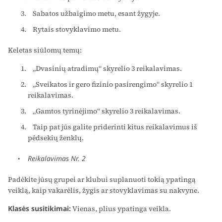
Sabatos užbaigimo metu, esant žygyje.
Rytais stovyklavimo metu.
Keletas siūlomų temų:
„Dvasinių atradimų“ skyrelio 3 reikalavimas.
„Sveikatos ir gero fizinio pasirengimo“ skyrelio 1
reikalavimas.
„Gamtos tyrinėjimo“ skyrelio 3 reikalavimas.
Taip pat jūs galite priderinti kitus reikalavimus iš
pėdsekių ženklų.
Reikalavimas Nr. 2
Padėkite jūsų grupei ar klubui suplanuoti tokią ypatingą
veiklą, kaip vakarėlis, žygis ar stovyklavimas su nakvyne.
Klasės susitikimai:
Vienas, plius ypatinga veikla.