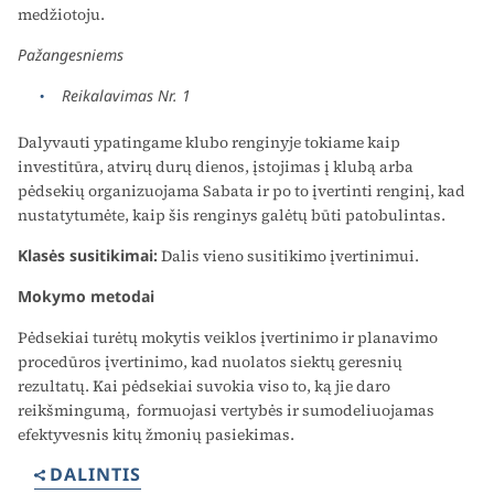
medžiotoju.
Pažangesniems
Reikalavimas Nr. 1
Dalyvauti ypatingame klubo renginyje tokiame kaip
investitūra, atvirų durų dienos, įstojimas į klubą arba
pėdsekių organizuojama Sabata ir po to įvertinti renginį, kad
nustatytumėte, kaip šis renginys galėtų būti patobulintas.
Klasės susitikimai:
Dalis vieno susitikimo įvertinimui.
Mokymo metodai
Pėdsekiai turėtų mokytis veiklos įvertinimo ir planavimo
procedūros įvertinimo, kad nuolatos siektų geresnių
rezultatų. Kai pėdsekiai suvokia viso to, ką jie daro
reikšmingumą, formuojasi vertybės ir sumodeliuojamas
efektyvesnis kitų žmonių pasiekimas.
DALINTIS