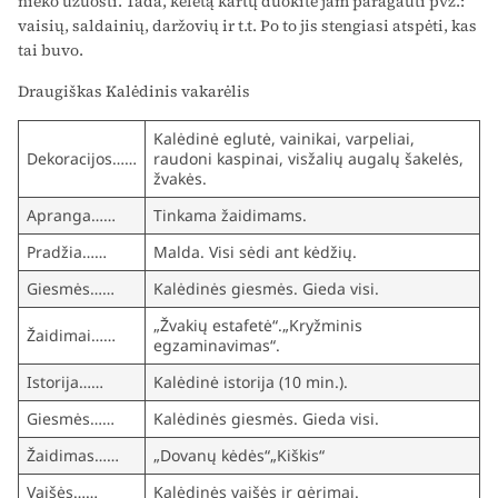
nieko užuosti. Tada, keletą kartų duokite jam paragauti pvz.:
vaisių, saldainių, daržovių ir t.t. Po to jis stengiasi atspėti, kas
tai buvo.
Draugiškas Kalėdinis vakarėlis
Kalėdinė eglutė, vainikai, varpeliai,
Dekoracijos……
raudoni kaspinai, visžalių augalų šakelės,
žvakės.
Apranga……
Tinkama žaidimams.
Pradžia……
Malda. Visi sėdi ant kėdžių.
Giesmės……
Kalėdinės giesmės. Gieda visi.
„Žvakių estafetė“.„Kryžminis
Žaidimai……
egzaminavimas“.
Istorija……
Kalėdinė istorija (10 min.).
Giesmės……
Kalėdinės giesmės. Gieda visi.
Žaidimas……
„Dovanų kėdės“„Kiškis“
Vaišės……
Kalėdinės vaišės ir gėrimai.