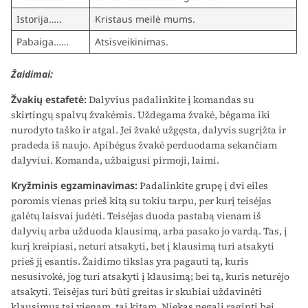
Istorija…..
Kristaus meilė mums.
Pabaiga……
Atsisveikinimas.
Žaidimai:
Žvakių estafetė:
Dalyvius padalinkite į komandas su
skirtingų spalvų žvakėmis. Uždegama žvakė, bėgama iki
nurodyto taško ir atgal. Jei žvakė užgęsta, dalyvis sugrįžta ir
pradeda iš naujo. Apibėgus žvakė perduodama sekančiam
dalyviui. Komanda, užbaigusi pirmoji, laimi.
Kryžminis egzaminavimas:
Padalinkite grupę į dvi eiles
poromis vienas prieš kitą su tokiu tarpu, per kurį teisėjas
galėtų laisvai judėti. Teisėjas duoda pastabą vienam iš
dalyvių arba užduoda klausimą, arba pasako jo vardą. Tas, į
kurį kreipiasi, neturi atsakyti, bet į klausimą turi atsakyti
prieš jį esantis. Žaidimo tikslas yra pagauti tą, kuris
nesusivokė, jog turi atsakyti į klausimą; bei tą, kuris neturėjo
atsakyti. Teisėjas turi būti greitas ir skubiai uždavinėti
klausimus tai vienam, tai kitam. Niekas negali raginti bei