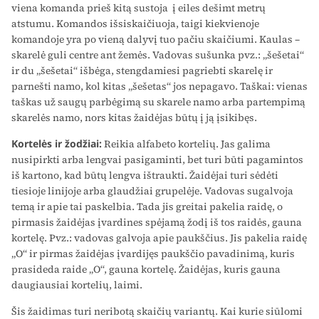
viena komanda prieš kitą sustoja į eiles dešimt metrų
atstumu. Komandos išsiskaičiuoja, taigi kiekvienoje
komandoje yra po vieną dalyvį tuo pačiu skaičiumi. Kaulas –
skarelė guli centre ant žemės. Vadovas sušunka pvz.: „šešetai“
ir du „šešetai“ išbėga, stengdamiesi pagriebti skarelę ir
parnešti namo, kol kitas „šešetas“ jos nepagavo. Taškai: vienas
taškas už saugų parbėgimą su skarele namo arba partempimą
skarelės namo, nors kitas žaidėjas būtų į ją įsikibęs.
Kortelės ir žodžiai:
Reikia alfabeto kortelių. Jas galima
nusipirkti arba lengvai pasigaminti, bet turi būti pagamintos
iš kartono, kad būtų lengva ištraukti. Žaidėjai turi sėdėti
tiesioje linijoje arba glaudžiai grupelėje. Vadovas sugalvoja
temą ir apie tai paskelbia. Tada jis greitai pakelia raidę, o
pirmasis žaidėjas įvardines spėjamą žodį iš tos raidės, gauna
kortelę. Pvz.: vadovas galvoja apie paukščius. Jis pakelia raidę
„O“ ir pirmas žaidėjas įvardijęs paukščio pavadinimą, kuris
prasideda raide „O“, gauna kortelę. Žaidėjas, kuris gauna
daugiausiai kortelių, laimi.
Šis žaidimas turi neribotą skaičių variantų. Kai kurie siūlomi