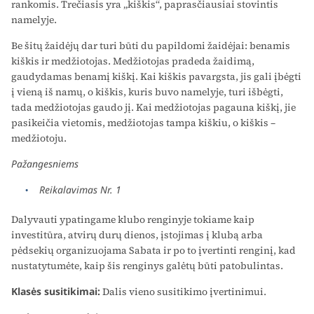
rankomis. Trečiasis yra „kiškis“, paprasčiausiai stovintis
namelyje.
Be šitų žaidėjų dar turi būti du papildomi žaidėjai: benamis
kiškis ir medžiotojas. Medžiotojas pradeda žaidimą,
gaudydamas benamį kiškį. Kai kiškis pavargsta, jis gali įbėgti
į vieną iš namų, o kiškis, kuris buvo namelyje, turi išbėgti,
tada medžiotojas gaudo jį. Kai medžiotojas pagauna kiškį, jie
pasikeičia vietomis, medžiotojas tampa kiškiu, o kiškis –
medžiotoju.
Pažangesniems
Reikalavimas Nr. 1
Dalyvauti ypatingame klubo renginyje tokiame kaip
investitūra, atvirų durų dienos, įstojimas į klubą arba
pėdsekių organizuojama Sabata ir po to įvertinti renginį, kad
nustatytumėte, kaip šis renginys galėtų būti patobulintas.
Klasės susitikimai:
Dalis vieno susitikimo įvertinimui.