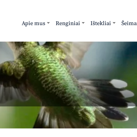
Apie mus
Renginiai
Ištekliai
Šeima