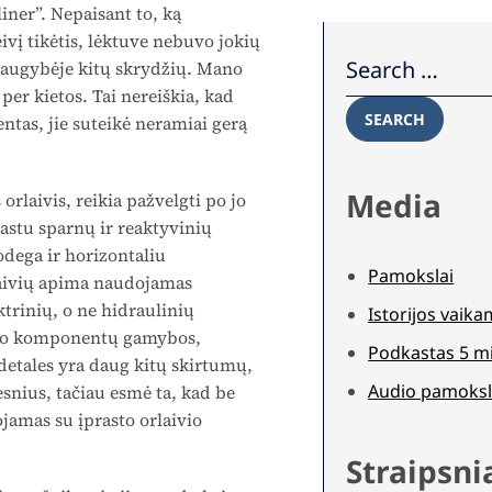
ner”. Nepaisant to, ką
ivį tikėtis, lėktuve nebuvo jokių
Search for:
 daugybėje kitų skrydžių. Mano
per kietos. Tai nereiškia, kad
SEARCH
tas, jie suteikė neramiai gerą
Media
orlaivis, reikia pažvelgti po jo
prastu sparnų ir reaktyvinių
odega ir horizontaliu
Pamokslai
rlaivių apima naudojamas
ktrinių, o ne hidraulinių
Istorijos vaik
ivio komponentų gamybos,
Podkastas 5 m
detales yra daug kitų skirtumų,
Audio pamoksl
esnius, tačiau esmė ta, kad be
jamas su įprasto orlaivio
Straipsni