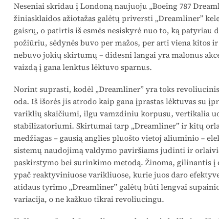
Neseniai skridau į Londoną naujuoju „Boeing 787 Dreamli
žiniasklaidos ažiotažas galėtų priversti „Dreamliner” kele
gaisrų, o patirtis iš esmės nesiskyrė nuo to, ką patyriau
požiūriu, sėdynės buvo per mažos, per arti viena kitos ir 
nebuvo jokių skirtumų – didesni langai yra malonus akcen
vaizdą į gana lenktus lėktuvo sparnus.
Norint suprasti, kodėl „Dreamliner” yra toks revoliucinis 
oda. Iš išorės jis atrodo kaip gana įprastas lėktuvas su į
variklių skaičiumi, ilgu vamzdiniu korpusu, vertikalia u
stabilizatoriumi. Skirtumai tarp „Dreamliner” ir kitų o
medžiagas – gausią anglies pluošto vietoj aliuminio – ele
sistemų naudojimą valdymo paviršiams judinti ir orla
paskirstymo bei surinkimo metodą. Žinoma, gilinantis į 
ypač reaktyviniuose varikliuose, kurie juos daro efektyv
atidaus tyrimo „Dreamliner” galėtų būti lengvai supainio
variacija, o ne kažkuo tikrai revoliucingu.