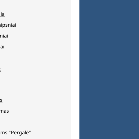
nia
aipsniai
niai
ai
s
s
jimas
ms "Pergalė"