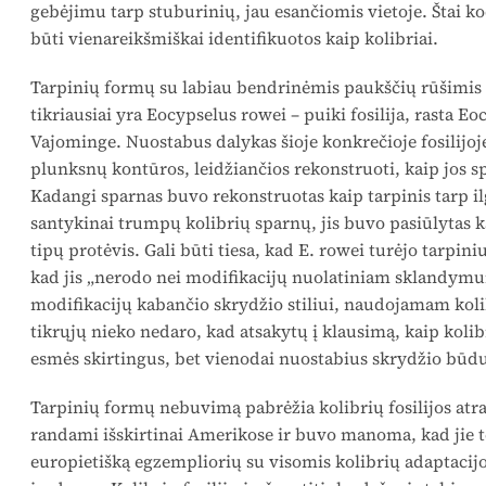
gebėjimu tarp stuburinių, jau esančiomis vietoje. Štai kod
būti vienareikšmiškai identifikuotos kaip kolibriai.
Tarpinių formų su labiau bendrinėmis paukščių rūšimis 
tikriausiai yra Eocypselus rowei – puiki fosilija, rasta E
Vajominge. Nuostabus dalykas šioje konkrečioje fosilijoje
plunksnų kontūros, leidžiančios rekonstruoti, kaip jos sp
Kadangi sparnas buvo rekonstruotas kaip tarpinis tarp il
santykinai trumpų kolibrių sparnų, jis buvo pasiūlytas k
tipų protėvis. Gali būti tiesa, kad E. rowei turėjo tarpiniu
kad jis „nerodo nei modifikacijų nuolatiniam sklandymu
modifikacijų kabančio skrydžio stiliui, naudojamam kolibri
tikrųjų nieko nedaro, kad atsakytų į klausimą, kaip kolibri
esmės skirtingus, bet vienodai nuostabius skrydžio būdu
Tarpinių formų nebuvimą pabrėžia kolibrių fosilijos atrad
randami išskirtinai Amerikose ir buvo manoma, kad jie 
europietišką egzempliorių su visomis kolibrių adaptacijom