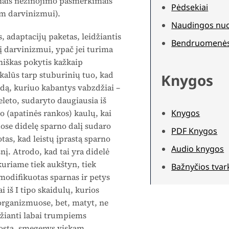
štriais nežinojimo pasmerkimais
Pėdsekiai
iam darvinizmui).
Naudingos nu
 adaptacijų paketas, leidžiantis
Bendruomenė
į darvinizmui, ypač jei turima
niškas pokytis kažkaip
kalūs tarp stuburinių tuo, kad
Knygos
ūdą, kuriuo kabantys vabzdžiai –
eleto, sudaryto daugiausia iš
Knygos
io (apatinės rankos) kaulų, kai
ose didelę sparno dalį sudaro
PDF Knygos
tas, kad leistų įprastą sparno
Audio knygos
nį. Atrodo, kad tai yra didelė
kuriame tiek aukštyn, tiek
Bažnyčios tvar
modifikuotas sparnas ir petys
 iš I tipo skaidulų, kurios
e organizmuose, bet, matyt, ne
džianti labai trumpiems
ostą, smegenys viskam