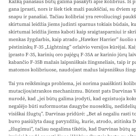
Kažką panašaus būtų galima pasakyti apie kolibrius. Iš p
gana įprasti, nors ir šiek tiek maži paukščiai, su dviem 
snapu ir panašiai. Tačiau kolibriai yra revoliucingi paukš
skirtumai leidžia jiems judinti sparnus tokiais būdais, ku
skirtumai leidžia jiems kaboti kaip sraigtasparniui ir skri
menkas žygdarbis, kaip atrado „Hawker Harrier” šuolio r
pėstininkų F-35 „Lightning” orlaivio versijos kūrėjai. K
įprasto F-35, karinių oro pajėgų F-35A ar karinio jūrų la
kabančio F-35B mažais laipsniškais žingsneliais, taip ir pa
matomos kolibriuose, naudojant mažus laipsniškus žings
Tai yra reikšminga problema, jei norima paaiškinti koli
mutacijos/atrankos mechanizmu. Būtent pats Darvinas VI
nurodė, kad „jei būtų galima įrodyti, kad egzistuoja kok
negalėjo būti suformuotas daugybe nuoseklių, nedidelių
visiškai žlugtų”. Darvinas pridūrė: „Bet aš negaliu rasti 
buvo pasiūlyta daug pavyzdžių, kurie, atrodo, atitinka Da
„žlugimui”, tačiau negalima tikėtis, kad Darvinas būtų ap