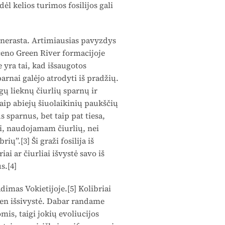
ėl kelios turimos fosilijos gali
nerasta. Artimiausias pavyzdys
oceno Green River formacijoje
 yra tai, kad išsaugotos
arnai galėjo atrodyti iš pradžių.
gų lieknų čiurlių sparnų ir
aip abiejų šiuolaikinių paukščių
s sparnus, bet taip pat tiesa,
i, naudojamam čiurlių, nei
ų”.[3] Ši graži fosilija iš
ai ar čiurliai išvystė savo iš
s.[4]
imas Vokietijoje.[5] Kolibriai
ten išsivystė. Dabar randame
is, taigi jokių evoliucijos