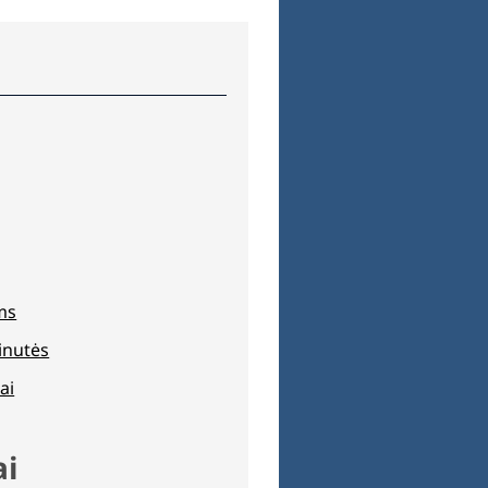
ams
inutės
ai
ai