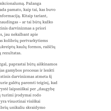
funkcionalumą. Pažanga
tada pamato, kaip tai, kas buvo
informaciją. Kitaip tariant,
 naudingas – ar tai būtų kažko
inis darvinizmas a priori
s, jau nekalbant apie
nas kolibrių pertvarkytiems
ukreiptų kaulų formos, raiščių
ų rezultatas.
atgal, paprastai būtų aiškinamos
ujas gamybos procesas ir lenkti
istinis darvinizmas atmeta šį
urie galėtų paremti teiginį, kad
ystė laipsniškai per „daugybę
sų turimi įrodymai rodo
 yra visuotinai visiškai
ibrių unikaliu skraidymo