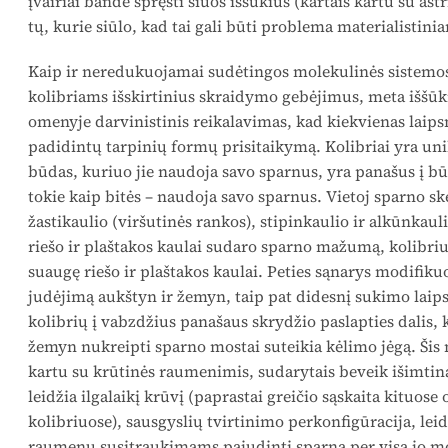
įvairiai bandė spręsti šiuos iššūkius (kartais kartu su a
tų, kurie siūlo, kad tai gali būti problema materialistin
Kaip ir neredukuojamai sudėtingos molekulinės sistemos,
kolibriams išskirtinius skraidymo gebėjimus, meta iššūk
omenyje darvinistinis reikalavimas, kad kiekvienas laips
padidintų tarpinių formų prisitaikymą. Kolibriai yra uni
būdas, kuriuo jie naudoja savo sparnus, yra panašus į b
tokie kaip bitės – naudoja savo sparnus. Vietoj sparno sk
žastikaulio (viršutinės rankos), stipinkaulio ir alkūnkaul
riešo ir plaštakos kaulai sudaro sparno mažumą, kolibriu
suaugę riešo ir plaštakos kaulai. Peties sąnarys modifikuo
judėjimą aukštyn ir žemyn, taip pat didesnį sukimo laips
kolibrių į vabzdžius panašaus skrydžio paslapties dalis, 
žemyn nukreipti sparno mostai suteikia kėlimo jėgą. Šis 
kartu su krūtinės raumenimis, sudarytais beveik išimtinai
leidžia ilgalaikį krūvį (paprastai greičio sąskaita kituos
kolibriuose), sausgyslių tvirtinimo perkonfigūracija, lei
raumenų susitraukimams pajudinti sparną per visą jo m