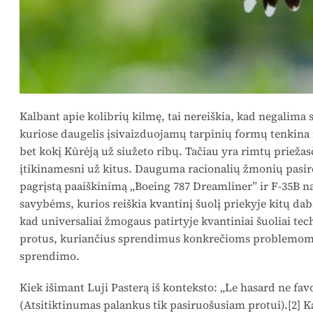
Kalbant apie kolibrių kilmę, tai nereiškia, kad negalima s
kuriose daugelis įsivaizduojamų tarpinių formų tenkina m
bet kokį Kūrėją už siužeto ribų. Tačiau yra rimtų priežas
įtikinamesni už kitus. Dauguma racionalių žmonių pasire
pagrįstą paaiškinimą „Boeing 787 Dreamliner” ir F-35B 
savybėms, kurios reiškia kvantinį šuolį priekyje kitų daba
kad universaliai žmogaus patirtyje kvantiniai šuoliai te
protus, kuriančius sprendimus konkrečioms problemoms,
sprendimo.
Kiek išimant Luji Pasterą iš konteksto: „Le hasard ne favo
(Atsitiktinumas palankus tik pasiruošusiam protui).[2] Kai 