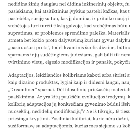
nedidina žinių daugiau nei didina inžinerinių objektų 
pasiekiama, kai atsitiktinius įvykius pastebi kažkas, kas 
pastebėta, susiję su tuo, kas jį domina, ir pritaiko naują 
stebėtojas turi turėti tikslą galvoje, kad stebėjimas būtų
supratimas, ar problemos sprendimo paieška. Materialist
atmeta bet kokio proto dalyvavimą kuriant gyvus dalyku
„pasiruošusį protą”, todėl kvantinis šuolis dizaine, būti
sparnams ir jų sudėtingiems judesiams, gali būti tik nen
tvirtinimo vietų, elgesio modifikacijos ir panašių pokyči
Adaptacijos, leidžiančios kolibriams kaboti arba skristi 
kaip dizaino produktas, lygiai kaip ir didesni langai, na
„Dreamliner” sparnai. Dėl filosofinių priežasčių material
paaiškinimą. Ar yra kitų paukščių evoliucijos įrodymų, k
kolibrių adaptacijos jų konkrečiam gyvenimo būdui išsiv
nuoseklių, nedidelių modifikacijų”? Ne iš tikrųjų. Iš tie
priešinga kryptimi. Fosiliniai kolibriai, kurie nėra dažni,
susiformavę su adaptacijomis, kurias mes siejame su kol