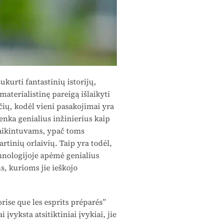
ukurti fantastinių istorijų,
aterialistinę pareigą išlaikyti
čių, kodėl vieni pasakojimai yra
nka genialius inžinierius kaip
naikintuvams, ypač toms
rtinių orlaivių. Taip yra todėl,
chnologijoje apėmė genialius
 kurioms jie ieškojo
rise que les esprits préparés”
įvyksta atsitiktiniai įvykiai, jie