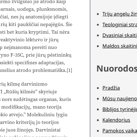
irmo žvilgsnio jie atrodo kaip
sparnais, uodega, plunksnomis,
Trijų angelų ži
čiai, nes jų anatomijoje įdiegti
rių kiti paukščiai nepajėgūs. Šie
Teologiniai str
sti bet kuria kryptimi. Tai nėra
Dvasiniai skaiti
eaktyvinio lėktuvo ir jūrų
Maldos skaitini
aip neįmanoma pereiti nuo
ivyno F-35C, prie jūrų pėstininkų
siekti specifines adaptacijas,
Nuorodo
nelius atrodo problematiška.[1]
brių kilmę darvinizmo
Pradžia
 „Rūšių kilmės” skyriuje
Mūsų naujieno
s nors sudėtingas organas, kuris
 modifikacijų, mano teorija
Biblijos tyrinė
tokio atvejo.” Molekuliniu lygiu
Kalendorius
rvino kriterijų jo teorijos
ie juos žinojęs. Darvinistai
Pamokos vaika