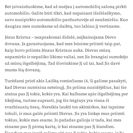
Bet įsivaizduokime, kad aš nuėjau į automobilių saloną pirkti
au­tomobilio. Galite būti tikri, kad nepaisant išsiblaškymo,
savo nusipirkto automobilio parduotuvėje aš neužmiršiu. Kuo
daugiau mes sumoka­me už daiktą, tuo labiau jį vertiname.
Jėzus Kristus – neapsakomai didelė, neįkainojama Dievo
dovana. Ja garantuojama, kad mes būsime priimti taip pat,
kaip buvo priimta Jėzaus Kristaus auka. Dievas mūsų
nepamiršo ir nepaliko likimo valiai, nes Jis brangiai sumokėjo
už mūsų išgelbėjimą. Tad šlovinkime Jį už tai, kad Jis davė
mums šią dovaną.
Turėdami prieš akis Laišką romiečiams (4, 5) galime pasakyti,
kad Dievas nuteisina neteisųjį. Jis priima nusidėjėlius, kai šie
ateina pas Jį tokie, kokie yra. Kai kalbame apie išgelbėjimą per
tikėjimą, turime suprasti, jog šis teiginys yra viena iš
svarbiausių tiesų. Nereikia laukti tos akimirkos, kai tapsime
tobuli, ir mus galės priimti Dievas. Jis yra linkęs mus priimti
tokius, kokie mes esame. Jo pažadas galioja ir tada, kai mes
einame pas Jį pirmą kartą, ir kai einame pas Jį šiandien.
Šiandien mes ir vėl galime eiti pas Jį tokie, kokie esame, ir Jis