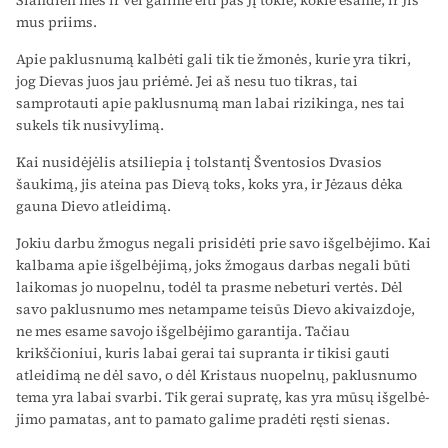
mus priims.
Apie paklusnumą kalbėti gali tik tie žmonės, kurie yra tikri,
jog Dievas juos jau priėmė. Jei aš nesu tuo tikras, tai
samprotauti apie paklusnumą man labai rizikinga, nes tai
sukels tik nusivylimą.
Kai nusidėjėlis atsiliepia į tolstantį Šventosios Dvasios
šaukimą, jis ateina pas Dievą toks, koks yra, ir Jėzaus dėka
gauna Dievo atlei­dimą.
Jokiu darbu žmogus negali prisidėti prie savo išgelbėjimo. Kai
kalbama apie išgelbėjimą, joks žmogaus darbas negali būti
laikomas jo nuopelnu, todėl ta prasme nebeturi vertės. Dėl
savo paklusnumo mes netampame teisūs Dievo akivaizdoje,
ne mes esame savojo iš­gelbėjimo garantija. Tačiau
krikščioniui, kuris labai gerai tai supranta ir tikisi gauti
atleidimą ne dėl savo, o dėl Kristaus nuopelnų, paklus­numo
tema yra labai svarbi. Tik gerai supratę, kas yra mūsų išgelbė­
jimo pamatas, ant to pamato galime pradėti ręsti sienas.