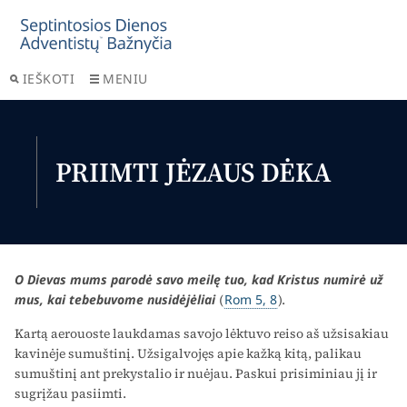
IEŠKOTI
MENIU
PRIIMTI JĖZAUS DĖKA
O Dievas mums parodė savo meilę tuo, kad Kristus numirė už
mus, kai tebebuvome nusidėjėliai
(
Rom 5, 8
).
Kartą aerouoste laukdamas savojo lėktuvo reiso aš užsisakiau
kavinėje sumuštinį. Užsigalvojęs apie kažką kitą, palikau
sumuštinį ant prekystalio ir nuėjau. Paskui prisiminiau jį ir
sugrįžau pasiimti.