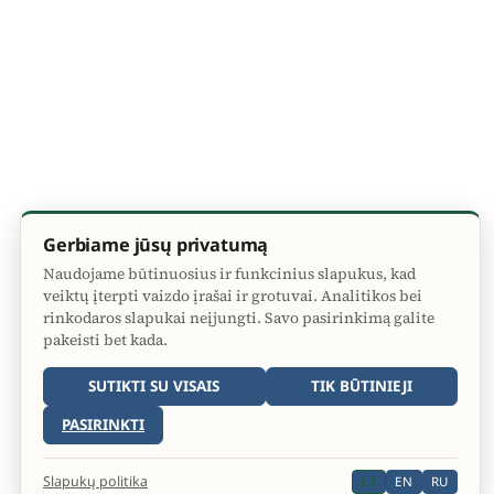
Gerbiame jūsų privatumą
Naudojame būtinuosius ir funkcinius slapukus, kad
veiktų įterpti vaizdo įrašai ir grotuvai. Analitikos bei
rinkodaros slapukai neįjungti. Savo pasirinkimą galite
pakeisti bet kada.
SUTIKTI SU VISAIS
TIK BŪTINIEJI
PASIRINKTI
Slapukų politika
LT
EN
RU