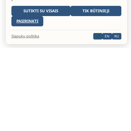
SUTIKTI SU VISAIS
TIK BŪTINIEJI
PASIRINKTI
Slapukų politika
LT
EN
RU
Oficiali Septintosios dienos adventistų bažnyčios
interneto svetainė.