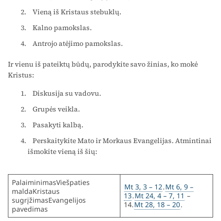
Vieną iš Kristaus stebuklų.
Kalno pamokslas.
Antrojo atėjimo pamokslas.
Ir vienu iš pateiktų būdų, parodykite savo žinias, ko mokė
Kristus:
Diskusija su vadovu.
Grupės veikla.
Pasakyti kalbą.
Perskaitykite Mato ir Morkaus Evangelijas. Atmintinai
išmokite vieną iš šių:
PalaiminimasViešpaties
Mt 3, 3 – 12
.
Mt 6, 9 –
maldaKristaus
13
.
Mt 24, 4 – 7, 11
–
sugrįžimasEvangelijos
14.
Mt 28, 18 – 20
.
pavedimas