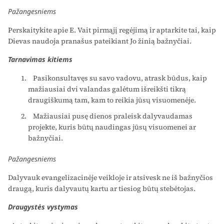
Pažangesniems
Perskaitykite apie E. Vait pirmąjį regėjimą ir aptarkite tai, kaip
Dievas naudoja pranašus pateikiant Jo žinią bažnyčiai.
Tarnavimas kitiems
Pasikonsultavęs su savo vadovu, atrask būdus, kaip
mažiausiai dvi valandas galėtum išreikšti tikrą
draugiškumą tam, kam to reikia jūsų visuomenėje.
Mažiausiai pusę dienos praleisk dalyvaudamas
projekte, kuris būtų naudingas jūsų visuomenei ar
bažnyčiai.
Pažangesniems
Dalyvauk evangelizacinėje veikloje ir atsivesk ne iš bažnyčios
draugą, kuris dalyvautų kartu ar tiesiog būtų stebėtojas.
Draugystės vystymas