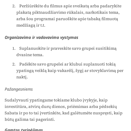
Peržiūrėkite du filmus apie sveikatą arba padarykite
plakatą piktnaudžiavimo rūkalais, narkotikais tema,
arba šou programai paruoškite apie tabaką filmuotą
medžiagą ir t.t.
Organizavimo ir vadovavimo vystymas
Suplanuokite ir praveskite savo grupei susitikimą
dvasine tema.
Padėkite savo grupelei ar klubui suplanuoti tokią
ypatingą veiklą kaip vakarėlį, žygį ar stovyklavimą per
naktį.
Pažangesniems
Sudalyvauti ypatingame tokiame klubo įvykyje, kaip
investitūra, atvirų durų dienos, priėmimas arba pėdsekių
Sabata ir po to tai įvertinkite, kad galėtumėte nuspręsti, kaip
būtų galima tai pagerinti.
Gamtos tyrinėjimas