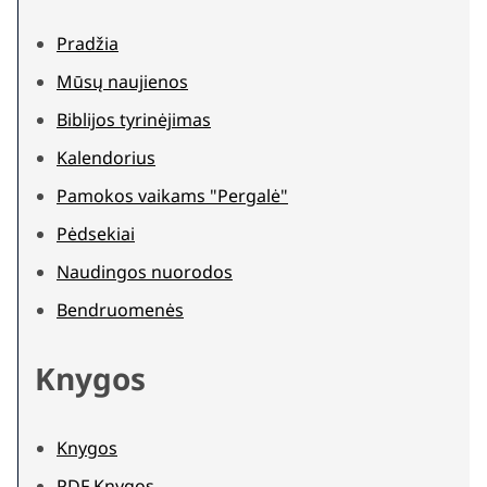
Pradžia
Mūsų naujienos
Biblijos tyrinėjimas
Kalendorius
Pamokos vaikams "Pergalė"
Pėdsekiai
Naudingos nuorodos
Bendruomenės
Knygos
Knygos
PDF Knygos