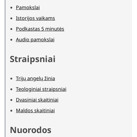
Pamokslai
Istorijos vaikams
Podkastas 5 minutės
Audio pamokslai
Straipsniai
Trijų angelų žinia
Teologiniai straipsniai
Dvasiniai skaitiniai
Maldos skaitiniai
Nuorodos