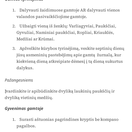
Dalyvauti žaidimuose gamtoje AR dalyvauti vienos
valandos pasivaikščiojime gamtoje.
Užbaigti vieną iš ženklų: Varliagyviai, Paukščiai,
Gyvuliai, Naminiai paukščiai, Ropliai, Kriauklės,
Medžiai ar Krūmai.
Apžvelkite kūrybos tyrinėjimą, veskite septinių dienų
jūsų asmeninių pastebėjimų apie gamtą žurnalą, kur
kiekvieną dieną atkreipiate dėmesį į tą dieną sukurtus
dalykus.
Pažangesniems
Įvardinkite ir apibūdinkite dvyliką laukinių paukščių ir
dvyliką vietinių medžių.
Gyvenimas gamtoje
Surasti aštuonias pagrindines kryptis be kompaso
pagalbos.