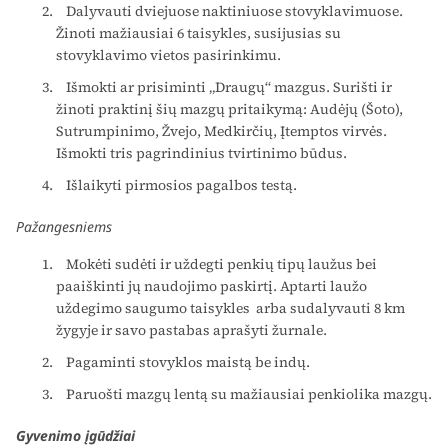
Dalyvauti dviejuose naktiniuose stovyklavimuose.
Žinoti mažiausiai 6 taisykles, susijusias su
stovyklavimo vietos pasirinkimu.
Išmokti ar prisiminti „Draugų“ mazgus. Surišti ir
žinoti praktinį šių mazgų pritaikymą: Audėjų (Šoto),
Sutrumpinimo, Žvejo, Medkirčių, Įtemptos virvės.
Išmokti tris pagrindinius tvirtinimo būdus.
Išlaikyti pirmosios pagalbos testą.
Pažangesniems
Mokėti sudėti ir uždegti penkių tipų laužus bei
paaiškinti jų naudojimo paskirtį. Aptarti laužo
uždegimo saugumo taisykles arba sudalyvauti 8 km
žygyje ir savo pastabas aprašyti žurnale.
Pagaminti stovyklos maistą be indų.
Paruošti mazgų lentą su mažiausiai penkiolika mazgų.
Gyvenimo įgūdžiai