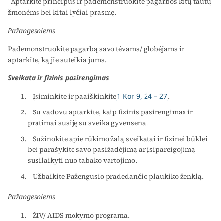
Aptarkite principus ir pademonstruokite pagarbos kitų tautų
žmonėms bei kitai lyčiai prasmę.
Pažangesniems
Pademonstruokite pagarbą savo tėvams/ globėjams ir
aptarkite, ką jie suteikia jums.
Sveikata ir fizinis pasirengimas
Įsiminkite ir paaiškinkite
1 Kor 9, 24 – 27
.
Su vadovu aptarkite, kaip fizinis pasirengimas ir
pratimai susiję su sveika gyvensena.
Sužinokite apie rūkimo žalą sveikatai ir fizinei būklei
bei parašykite savo pasižadėjimą ar įsipareigojimą
susilaikyti nuo tabako vartojimo.
Užbaikite Pažengusio pradedančio plaukiko ženklą.
Pažangesniems
ŽIV/ AIDS mokymo programa.