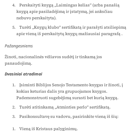
Perskaityti knygą „Laimingas kelias“ (arba panašią
knygą apie pasižadėjimą ir įstatymą, jei anksčiau
nebuvo perskaityta).
Turėti „Knygų klubo“ sertifikatą ir parašyti atsiliepimą
apie vieną iš perskaitytų knygų mažiausiai paragrafą .
Pažangesniems
Žinoti, nacionalinės vėliavos sudėtį ir tinkamą jos
panaudojimą.
Dvasiniai atradimai
Įsiminti Biblijos Senojo Testamento knygas ir žinoti, į
kokias keturias dalis yra grupuojamos knygos.
Pademonstruoti sugebėjimą surasti bet kurią knygą.
Turėti atitinkamą „Atminties perlo“ sertifikatą.
Pasikonsultavę su vadovu, pasirinkite vieną iš šių:
Vieną iš Kristaus palyginimų.