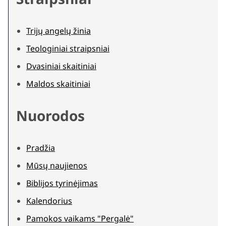
Trijų angelų žinia
Teologiniai straipsniai
Dvasiniai skaitiniai
Maldos skaitiniai
Nuorodos
Pradžia
Mūsų naujienos
Biblijos tyrinėjimas
Kalendorius
Pamokos vaikams "Pergalė"