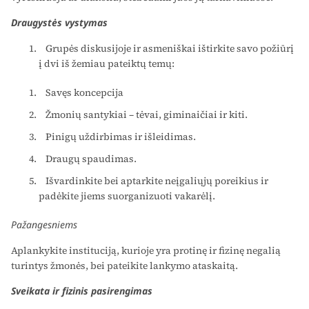
Draugystės vystymas
Grupės diskusijoje ir asmeniškai ištirkite savo požiūrį
į dvi iš žemiau pateiktų temų:
Savęs koncepcija
Žmonių santykiai – tėvai, giminaičiai ir kiti.
Pinigų uždirbimas ir išleidimas.
Draugų spaudimas.
Išvardinkite bei aptarkite neįgaliųjų poreikius ir
padėkite jiems suorganizuoti vakarėlį.
Pažangesniems
Aplankykite instituciją, kurioje yra protinę ir fizinę negalią
turintys žmonės, bei pateikite lankymo ataskaitą.
Sveikata ir fizinis pasirengimas