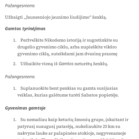
Pažangesniems
Užbaigti „Jaunesniojo jaunimo liudijimo“ ženklą.
Gamtos tyrinėjimas
Peržvelkite Nikodemo istoriją ir sugretinkite su
drugelio gyvenimo ciklu, arba nupieškite vikšro
gyvenimo ciklą, suteikdami jam dvasinę prasmę
Užbaikite vieną iš
Gamtos
neturėtų ženklų.
Pažangesniems
Suplanuokite bent penkias su gamta susijusias
veiklas, kurias galėtume turėti Sabatos popietėje.
Gyvenimas gamtoje
Su nemažiau kaip keturių žmonių grupe, įskaitant ir
patyrusį suaugusį patarėją, nukeliaukite 25 km su
nakvyne lauke ar palapinėse atokioje, negyvenamoje