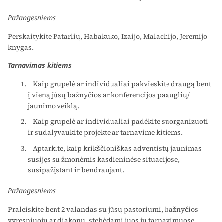
Pažangesniems
Perskaitykite Patarlių, Habakuko, Izaijo, Malachijo, Jeremijo
knygas.
Tarnavimas kitiems
Kaip grupelė ar individualiai pakvieskite draugą bent
į vieną jūsų bažnyčios ar konferencijos paauglių/
jaunimo veiklą.
Kaip grupelė ar individualiai padėkite suorganizuoti
ir sudalyvaukite projekte ar tarnavime kitiems.
Aptarkite, kaip krikščioniškas adventistų jaunimas
susijęs su žmonėmis kasdieninėse situacijose,
susipažįstant ir bendraujant.
Pažangesniems
Praleiskite bent 2 valandas su jūsų pastoriumi, bažnyčios
vyresniuoju ar diakonu, stebėdami juos jų tarnavimuose.