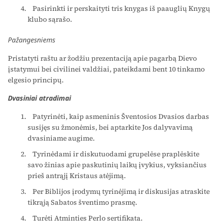
Pasirinkti ir perskaityti tris knygas iš paauglių Knygų
klubo sąrašo.
Pažangesniems
Pristatyti raštu ar žodžiu prezentaciją apie pagarbą Dievo
įstatymui bei civilinei valdžiai, pateikdami bent 10 tinkamo
elgesio principų.
Dvasiniai atradimai
Patyrinėti, kaip asmeninis Šventosios Dvasios darbas
susijęs su žmonėmis, bei aptarkite Jos dalyvavimą
dvasiniame augime.
Tyrinėdami ir diskutuodami grupelėse praplėskite
savo žinias apie paskutinių laikų įvykius, vyksiančius
prieš antrąjį Kristaus atėjimą.
Per Biblijos įrodymų tyrinėjimą ir diskusijas atraskite
tikrąją Sabatos šventimo prasmę.
Turėti Atminties Perlo sertifikatą.