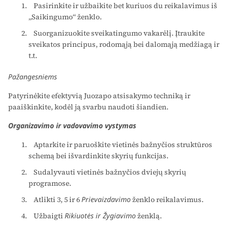
Pasirinkite ir užbaikite bet kuriuos du reikalavimus iš
„Saikingumo“ ženklo.
Suorganizuokite sveikatingumo vakarėlį. Įtraukite
sveikatos principus, rodomąją bei dalomąją medžiagą ir
t.t.
Pažangesniems
Patyrinėkite efektyvią Juozapo atsisakymo techniką ir
paaiškinkite, kodėl ją svarbu naudoti šiandien.
Organizavimo ir vadovavimo vystymas
Aptarkite ir paruoškite vietinės bažnyčios struktūros
schemą bei išvardinkite skyrių funkcijas.
Sudalyvauti vietinės bažnyčios dviejų skyrių
programose.
Atlikti 3, 5 ir 6
Prievaizdavimo
ženklo reikalavimus.
Užbaigti
Rikiuotės ir Žygiavimo
ženklą.