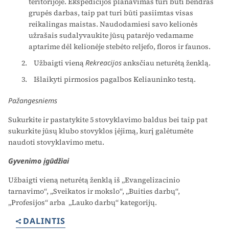
teritorijoje. Ekspedicijos planavimas turi būti bendras
grupės darbas, taip pat turi būti pasiimtas visas
reikalingas maistas. Naudodamiesi savo kelionės
užrašais sudalyvaukite jūsų patarėjo vedamame
aptarime dėl kelionėje stebėto reljefo, floros ir faunos.
Užbaigti vieną
Rekreacijos
anksčiau neturėtą ženklą.
Išlaikyti pirmosios pagalbos Keliauninko testą.
Pažangesniems
Sukurkite ir pastatykite 5 stovyklavimo baldus bei taip pat
sukurkite jūsų klubo stovyklos įėjimą, kurį galėtumėte
naudoti stovyklavimo metu.
Gyvenimo įgūdžiai
Užbaigti vieną neturėtą ženklą iš „Evangelizacinio
tarnavimo“, „Sveikatos ir mokslo“, „Buities darbų“,
„Profesijos“ arba „Lauko darbų“ kategorijų.
DALINTIS