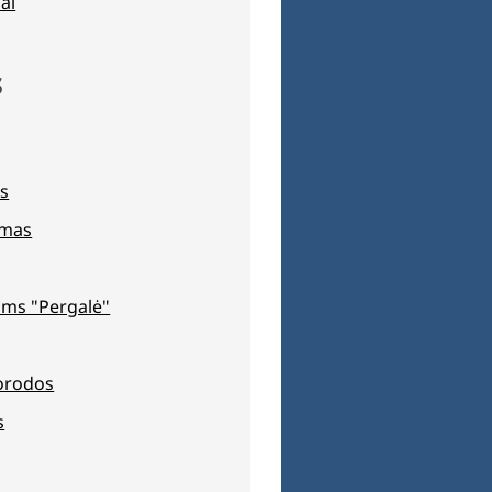
ai
s
s
jimas
ms "Pergalė"
orodos
s