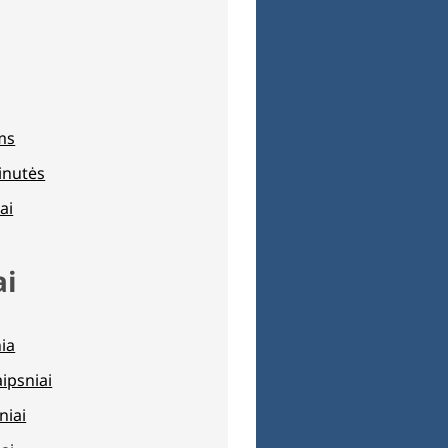
ams
inutės
ai
ai
nia
aipsniai
niai