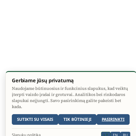
Gerbiame jūsų privatumą
Naudojame būtinuosius ir funkcinius slapukus, kad veiktų
įterpti vaizdo įrašai ir grotuvai. Analitikos bei rinkodaros
slapukai neįjungti. Savo pasirinkimą galite pakeisti bet
kada.
SUTIKTI SU VISAIS
TIK BŪTINIEJI
PASIRINKTI
Slapukų politika
LT
EN
RU