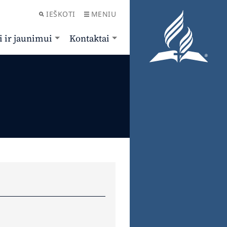
IEŠKOTI
MENIU
i ir jaunimui
Kontaktai