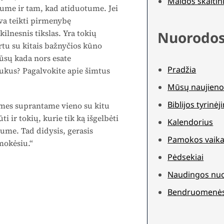
Maldos skaitini
tume ir tam, kad atiduotume. Jei
va teikti pirmenybę
ilnesnis tikslas. Yra tokių
Nuorodo
rtu su kitais bažnyčios kūno
jūsų kada nors esate
Pradžia
laukus? Pagalvokite apie šimtus
Mūsų naujieno
Biblijos tyrinė
 mes suprantame vieno su kitu
 ir tokių, kurie tik ką išgelbėti
Kalendorius
ytume. Tad didysis, gerasis
Pamokos vaika
žmokėsiu.“
Pėdsekiai
Naudingos nu
Bendruomenė