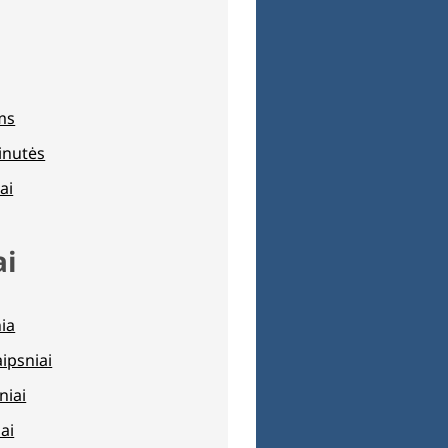
ams
inutės
ai
ai
nia
aipsniai
niai
ai