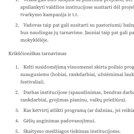
apsilankyti valdžios institucijose susitarti dėl proj
tvarkymo kampanija ir t.t.
Vadovas taip pat gali susitarti su pastoriumi/ bažn
bus naudingas jų tarnavime. Jauniai taip pat gali pa
mokyklėlėje.
Krikščioniškas tarnavimas
Kelti susidomėjimą visuomenei skirta poilsio pro
suaugusiems (hobiai, rankdarbiai, užsiėmimai lauke
festivaliai).
Darbas institucijose (spausdinimas, bendras dar
rankdarbiai, grojimas pianinu, vaikų priežiūra).
Kas ketvirtį atlikti programą (ar dažniau, jei reikia
Gėlių auginimas padovanojimui.
Skaitymo medžiagos tiekimas institucijoms.