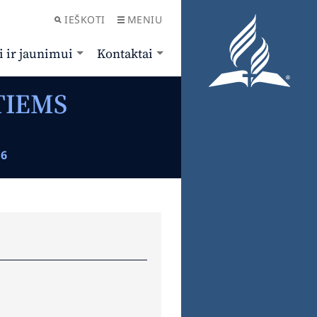
IEŠKOTI
MENIU
i ir jaunimui
Kontaktai
TIEMS
16