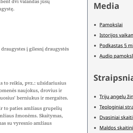
 bent dvi valandas jūsų
Media
ugystę.
Pamokslai
Istorijos vaik
Podkastas 5 m
s draugystes į gilesnį draugystės
Audio pamoksl
Straipsni
 to reikia, pvz.: užsidariusius
omenės naujokus, drovius ir
Trijų angelų ži
osius‘ berniukus ir mergaites.
Teologiniai str
ir to paties amžiaus grupelių
o amžiaus žmonėms. Skaitymas,
Dvasiniai skaiti
imas su vyresnio amžiaus
Maldos skaitini