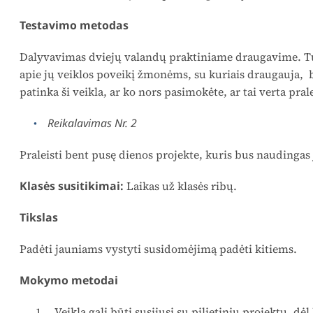
Testavimo metodas
Dalyvavimas dviejų valandų praktiniame draugavime. Tur
apie jų veiklos poveikį žmonėms, su kuriais draugauja, b
patinka ši veikla, ar ko nors pasimokėte, ar tai verta prale
Reikalavimas Nr. 2
Praleisti bent pusę dienos projekte, kuris bus naudingas
Klasės susitikimai:
Laikas už klasės ribų.
Tikslas
Padėti jauniams vystyti susidomėjimą padėti kitiems.
Mokymo metodai
Veikla gali būti susijusi su pilietiniu projektu, dė