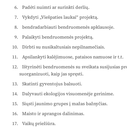
Padėti nuimti ar surinkti derlių.
Vykdyti „Viešpaties laukai“ projektą.
bendradarbiauti bendruomenės apklausoje.
Palaikyti bendruomenės projektą.
Dirbti su nusikaltusiais nepilnamečiais.
Apsilankyti kalėjimuose, pataisos namuose ir t.t.
Ištyrinėti bendruomenės su sveikata susijusias pr
suorganizuoti, kaip jas spręsti.
Skatinti gyventojus balsuoti.
Dalyvauti ekologijos visuomenėje gerinime.
Siųsti jaunimo grupes į mažas bažnyčias.
Maisto ir aprangos dalinimas.
Vaikų priežiūra.