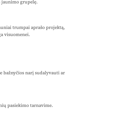
os jaunimo grupelę.
uniai trumpai aprašo projektą,
ga visuomenei.
e bažnyčios narį sudalyvauti ar
onių pasiekimo tarnavime.