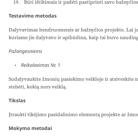
Būti ištikimais ir padėti pastiprinti savo bažnyči
Testavimo metodas
Dalyvavimas bendruomenės ar bažnyčios projekte. Lai ja
kuriame jie dalyvavo ir apibūdina, kaip tai buvo naudin
Pažangesniems
Reikalavimas Nr. 1
Sudalyvaukite žmonių pasiekimo veikloje ir atsiveskite n
stebėti, kokią nors veiklą.
Tikslas
Įtraukti tikėjimo pasidalinimo elementą projekte ar žm
Mokymo metodai