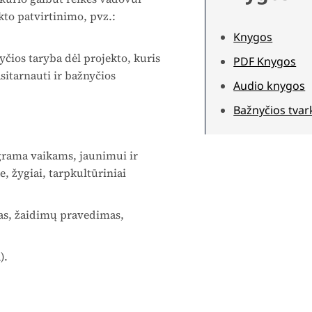
ekto patvirtinimo, pvz.:
Knygos
yčios taryba dėl projekto, kuris
PDF Knygos
sitarnauti ir bažnyčios
Audio knygos
Bažnyčios tvar
grama vaikams, jaunimui ir
, žygiai, tarpkultūriniai
bas, žaidimų pravedimas,
).