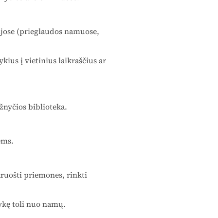
cijose (prieglaudos namuose,
kius į vietinius laikraščius ar
žnyčios biblioteka.
ems.
aruošti priemones, rinkti
ykę toli nuo namų.