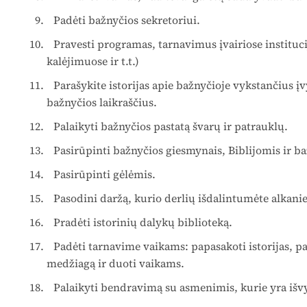
Padėti bažnyčios sekretoriui.
Pravesti programas, tarnavimus įvairiose institu
kalėjimuose ir t.t.)
Parašykite istorijas apie bažnyčioje vykstančius įvy
bažnyčios laikraščius.
Palaikyti bažnyčios pastatą švarų ir patrauklų.
Pasirūpinti bažnyčios giesmynais, Biblijomis ir ba
Pasirūpinti gėlėmis.
Pasodini daržą, kurio derlių išdalintumėte alkani
Pradėti istorinių dalykų biblioteką.
Padėti tarnavime vaikams: papasakoti istorijas, p
medžiagą ir duoti vaikams.
Palaikyti bendravimą su asmenimis, kurie yra išv