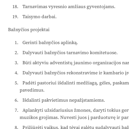
Tarnavimas vyresnio amžiaus gyventojams.
Taisymo darbai.
Bažnyčios projektai
Gerinti bažnyčios aplinką.
Dalyvauti bažnyčios tarnavimo komitetuose.
Būti aktyviu adventistų jaunimo organizacijos nar
Dalyvauti bažnyčios rekonstravime ir kambario į
Padėti pastoriui išdalinti medžiagą, gėles, paska
pavedimus.
Išdalinti pakvietimus nepažįstamiems.
Aplankyti užsidariusius žmones, daryti tokius ger
muzikos grojimas. Nuvesti juos į parduotuvę ir par
Prižiūrėti vaikus, kad tėvai galėtų sudalyvauti b