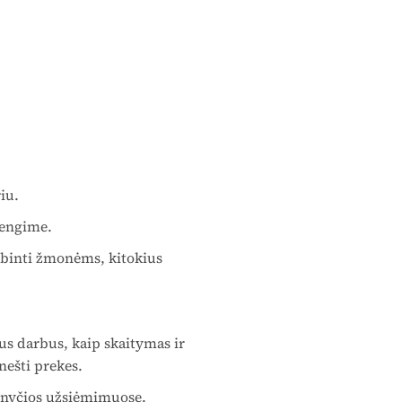
iu.
rengime.
mbinti žmonėms, kitokius
us darbus, kaip skaitymas ir
nešti prekes.
ažnyčios užsiėmimuose.