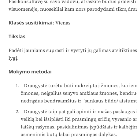
Pasikonsultavę su savo vadovu, atraskite būdus praleisti
visuomenėje, nuosekliai kam nors parodydami tikrą dra
Klasės susitikimai:
Vienas
Tikslas
Padėti jauniams suprasti ir vystyti jų galimas atsitiktine
lygį.
Mokymo metodai
Draugystė turėtu būti nukreipta į žmones, kuriems
žmones, neįgalius senyvo amžiaus žmones, bendru
nedrąsius bendraamžius ir ‘sunkaus būdo/ atstumtu
Draugystė taip pat gali apimti ir mažas paslaugas 
veiklą bei išsiplėsti iki prasmingų sričių vyresni
laiškų rašymas, pasidalinimas įspūdžiais ir kalbėj
asmenimis būtų labai prasmingas dalykas.