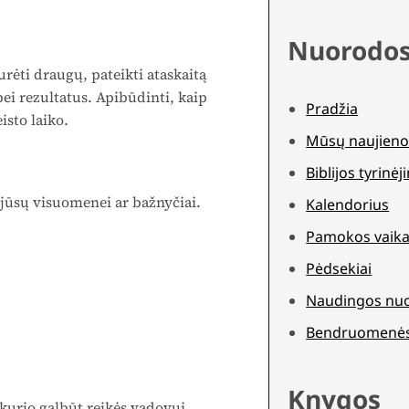
Nuorodo
ėti draugų, pateikti ataskaitą
ei rezultatus. Apibūdinti, kaip
Pradžia
isto laiko.
Mūsų naujieno
Biblijos tyrinė
 jūsų visuomenei ar bažnyčiai.
Kalendorius
Pamokos vaika
Pėdsekiai
Naudingos nu
Bendruomenė
Knygos
l kurio galbūt reikės vadovui