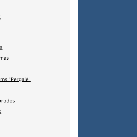
s
s
jimas
ms "Pergalė"
orodos
s