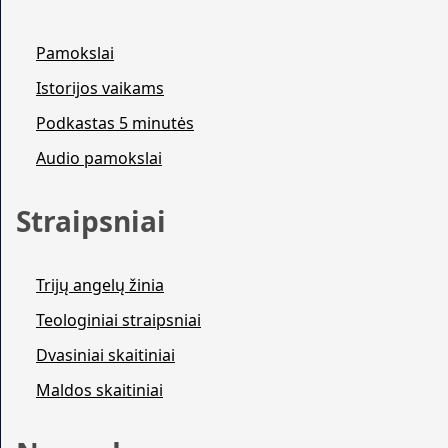
Pamokslai
Istorijos vaikams
Podkastas 5 minutės
Audio pamokslai
Straipsniai
Trijų angelų žinia
Teologiniai straipsniai
Dvasiniai skaitiniai
Maldos skaitiniai