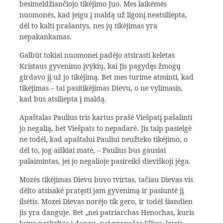
besimeldžiančiojo tikėjimo Juo. Mes laikėmės
nuomonės, kad jeigu į maldą už ligonį neatsiliepta,
dėl to kalti prašantys, nes jų tikėjimas yra
nepakankamas.
Galbūt tokiai nuomonei padėjo atsirasti keletas
Kristaus gyvenimo įvykių, kai Jis pagydęs žmogų
girdavo jį už jo tikėjimą. Bet mes turime atminti, kad
tikėjimas – tai pasitikėjimas Dievu, o ne vylimasis,
kad bus atsiliepta į maldą.
Apaštalas Paulius tris kartus prašė Viešpatį pašalinti
jo negalią, bet Viešpats to nepadarė. Jis taip pasielgė
ne todėl, kad apaštalui Pauliui neužteko tikėjimo, o
dėl to, jog aiškiai matė, – Paulius bus gausiai
palaimintas, jei jo negalioje pasireikš dieviškoji jėga.
Mozės tikėjimas Dievu buvo tvirtas, tačiau Dievas vis
dėlto atsisa­kė pratęsti jam gyvenimą ir pasiuntė jį
ilsėtis. Mozei Dievas norėjo tik gero, ir todėl šiandien
jis yra danguje. Bet „nei patriarchas Henochas, kuris