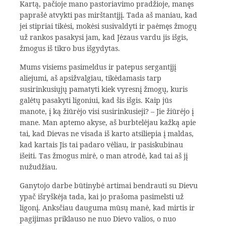
Kartą, pačioje mano pastoriavimo pradžioje, manęs
paprašė at­vykti pas mirštantįjį. Tada aš maniau, kad
jei stipriai tikėsi, mokėsi susivaldyti ir paėmęs žmogų
už rankos pasakysi jam, kad Jėzaus vardu jis išgis,
žmogus iš tikro bus išgydytas.
Mums visiems pasimeldus ir patepus sergantįjį
aliejumi, aš apsi­žvalgiau, tikėdamasis tarp
susirinkusiųjų pamatyti kiek vyresnį žmogų, kuris
galėtų pasakyti ligoniui, kad šis išgis. Kaip jūs
manote, į ką žiūrėjo visi susirinkusieji? – Jie žiūrėjo į
mane. Man aptemo akyse, aš burbte­lėjau kažką apie
tai, kad Dievas ne visada iš karto atsiliepia į maldas,
kad kartais Jis tai padaro vėliau, ir pasiskubinau
išeiti. Tas žmogus mirė, o man atrodė, kad tai aš jį
nužudžiau.
Ganytojo darbe būtinybė artimai bendrauti su Dievu
ypač išryš­kėja tada, kai jo prašoma pasimelsti už
ligonį. Anksčiau dauguma mūsų manė, kad mirtis ir
pagijimas priklauso ne nuo Dievo valios, o nuo