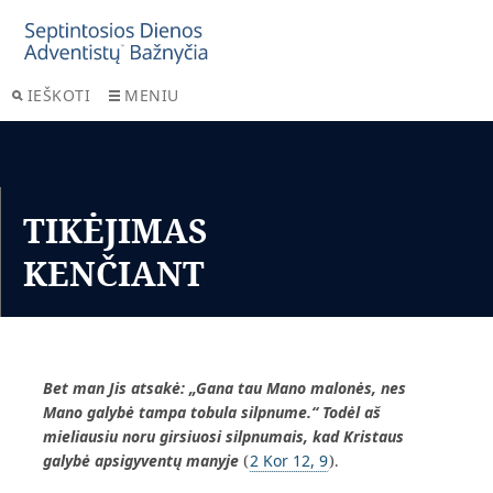
IEŠKOTI
MENIU
TIKĖJIMAS
KENČIANT
Bet man Jis atsakė: „Gana tau Mano malonės, nes
Mano galybė tampa tobula silpnume.“ Todėl aš
mieliausiu noru girsiuosi silpnumais, kad Kristaus
galybė apsigyventų manyje
(
2 Kor 12, 9
).