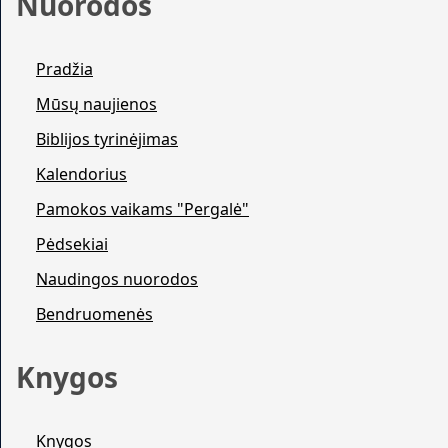
Nuorodos
Pradžia
Mūsų naujienos
Biblijos tyrinėjimas
Kalendorius
Pamokos vaikams "Pergalė"
Pėdsekiai
Naudingos nuorodos
Bendruomenės
Knygos
Knygos