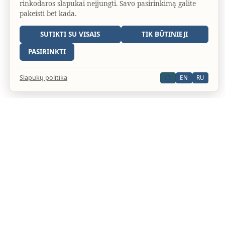
rinkodaros slapukai neįjungti. Savo pasirinkimą galite
pakeisti bet kada.
SUTIKTI SU VISAIS
TIK BŪTINIEJI
PASIRINKTI
Slapukų politika
LT
EN
RU
An official website of the Seventh-day Adventist