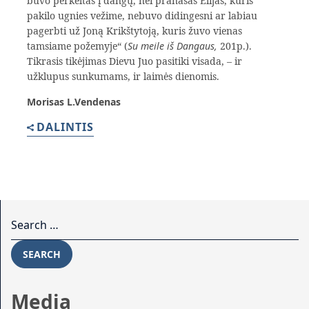
buvo perkeltas į dangų, nei pranašas Elijas, kuris
pakilo ugnies vežime, nebuvo didingesni ar labiau
pagerbti už Joną Krikštytoją, kuris žuvo vienas
tamsiame požemyje“ (
Su meile iš Dangaus,
201p.).
Tikrasis tikėjimas Dievu Juo pasitiki visada, – ir
užklupus sunkumams, ir laimės dienomis.
Morisas L.Vendenas
DALINTIS
Search for:
SEARCH
Media