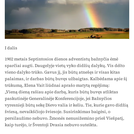
I dalis
1902 metais Septintosios dienos adventistų bažnyčia ėmė
sparčiai augti. Daugelyje vietų vyko didžių dalykų. Vis dėlto
vieno dalyko trūko. Gavus jį, jis būtų atnešęs ir visas kitas
palaimas, ir darbas būtų buvęs užbaigtas. Kalbėdama apie šį
trūkumą, Elena Vait liūdnai aprašo matytą regėjimą:
„Vieną dieną rašiau apie darbą, kuris būtų buvęs atliktas
paskutinėje Generalinėje Konferencijoje, jei Bažnyčios
vyresnieji būtų sekę Dievo valia ir keliu. Tie, kurie gavo didžią
šviesą, nevaikščiojo šviesoje. Susirinkimas baigėsi, o
persilaužimo nebuvo. Žmonės nenusižemino prieš Viešpatį,
kaip turėjo, ir Šventoji Dvasia nebuvo suteikta.