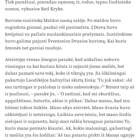
Tiek parašiusi, praradau sąmonę, ir, rodos, tapau liudininke
scenos, vykusios Batl Kryke.
Buvome susirinkę Maldos namų salėje. Po maldos buvo
sugiedota giesmė, paskui vėl pasimelsta. Į Dievą buvo
kreiptasi su pačiais nuolankiausiais prašymais. Susirinkime
buvo galima pajusti Šventosios Dvasios buvimą. Kai kurie
žmonės net garsiai raudojo.
Atsistojęs vienas žmogus pasakė, kad anksčiau nebuvo
vieningas su kai kuriais kitais ir nejautė jiems meilės, bet
dabar pamatė save tokį, koks iš tikrųjų yra. Jis iškilmingai
pakartojo Laodikėjos bažnyčiai skirtą žinią: ‘Tu juk sakai: ‹Aš
esu turtingas ir pralobęs ir nieko nebestokoju.›’“ Būtent taip aš
ir jaučiausi, – pasakė jis. – ‘O nežinai, kad esi skurdžius,
apgailėtinas, beturtis, aklas ir plikas.’ Dabar matau, kad esu
būtent tokios būklės. Mano akys atsivėrė. Mano dvasia buvo
užkietėjusi ir neteisinga. Laikiau save teisiu, bet mano širdis
sielojasi ir suprantu, kaip man reikia brangaus patarimo To,
kuris mane permato kiaurai. Ak, kokie maloningi, gailestingi
ir meilūs yra šie žodžiai: ‘Aš tau patariu pirkti iš Manęs ugnyje