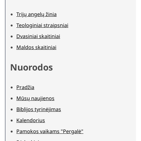
Trijų angelų žinia
Teologiniai straipsniai
Dvasiniai skaitiniai
Maldos skaitiniai
Nuorodos
Pradžia
Mūsų naujienos
Biblijos tyrinėjimas
Kalendorius
Pamokos vaikams "Pergalė"