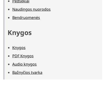
Pėdsekiai
Naudingos nuorodos
Bendruomenės
Knygos
Knygos
PDF Knygos
Audio knygos
Bažnyčios tvarka