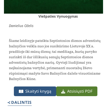
Viešpaties Vynuogynas
Danielius Oželis
Šiame leidinyje pateikta Septintosios dienos adventistų
bažnyčios veikla nuo jos susikūrimo Lietuvoje XX a.
pradžioje iki mūsų dienų; tai medžiaga, kurią pavyko
surinkti iš dar išlikusių senųjų Septintosios dienos
adventistų bažnyčios narių. Gyvieji liudijimai yra
neįkainojama vertybė, primenanti nuostabų Dievo
rūpinimąsi mažyte Savo Bažnyčios dalele visuotiniame
Bažnyčios Kūne.
Skaityti knygą
Atsisiųsti PDF
DALINTIS