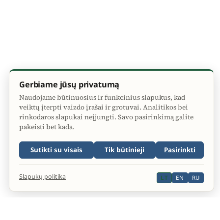
Gerbiame jūsų privatumą
Naudojame būtinuosius ir funkcinius slapukus, kad
veiktų įterpti vaizdo įrašai ir grotuvai. Analitikos bei
rinkodaros slapukai neįjungti. Savo pasirinkimą galite
pakeisti bet kada.
Sutikti su visais
Tik būtinieji
Pasirinkti
Slapukų politika
LT
EN
RU