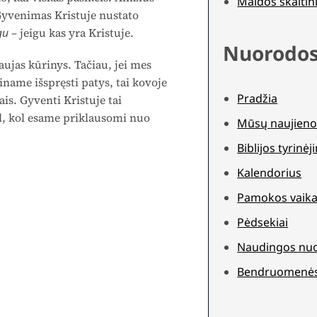
Maldos skaitini
. Gyvenimas Kristuje nustato
gu
– jeigu kas yra Kristuje.
Nuorodo
ujas kūrinys. Tačiau, jei mes
ame išspręsti patys, tai kovoje
Pradžia
s. Gyventi Kristuje tai
ol, kol esame priklausomi nuo
Mūsų naujieno
Biblijos tyrinė
Kalendorius
Pamokos vaika
Pėdsekiai
Naudingos nu
Bendruomenė