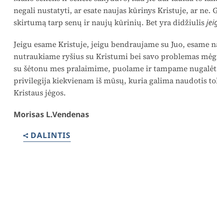
negali nustatyti, ar esate naujas kūri­nys Kristuje, ar ne
jei
skirtumą tarp senų ir naujų kūrinių. Bet yra didžiulis
Jeigu esame Kristuje, jeigu bendraujame su Juo, esame na
nutraukiame ryšius su Kristumi bei savo problemas mėgin
su šėtonu mes pralaimime, puolame ir tampame nugalėtai
privilegija kiekvienam iš mūsų, kuria galima naudotis t
Kristaus jėgos.
Morisas L.Vendenas
DALINTIS