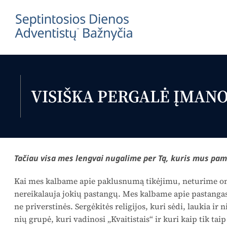
VISIŠKA PERGALĖ ĮMAN
Tačiau visa mes lengvai nugalime per Tą, kuris mus pam
Kai mes kalbame apie paklusnumą tikėjimu, neturime om
nereikalauja jokių pastangų. Mes kalbame apie pastangas, 
ne priverstinės. Ser­gėkitės religijos, kuri sėdi, laukia ir
nių grupė, kuri vadinosi „Kvaitistais“ ir kuri kaip tik taip