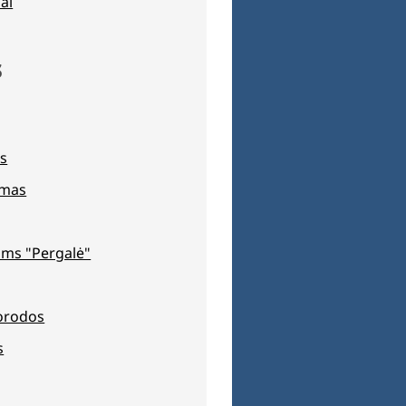
ai
s
s
jimas
ms "Pergalė"
orodos
s