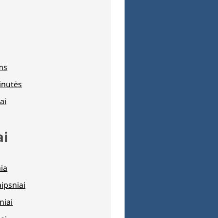
ams
inutės
ai
ai
nia
aipsniai
niai