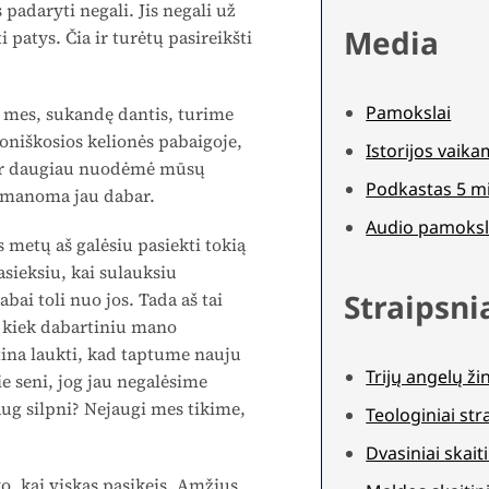
padaryti negali. Jis negali už
Media
 patys. Čia ir turėtų pasireikšti
Pamokslai
 mes, sukandę dantis, turime
oniškosios kelionės pabaigoje,
Istorijos vaik
 ir daugiau nuodė­mė mūsų
Podkastas 5 m
ė įmanoma jau dabar.
Audio pamoksl
metų aš galėsiu pasiekti tokią
sieksiu, kai sulauksiu
Straipsni
bai toli nuo jos. Tada aš tai
 kiek da­bartiniu mano
tina laukti, kad taptume nauju
Trijų angelų ži
e seni, jog jau negalėsime
aug silpni? Nejaugi mes tikime,
Teologiniai str
Dvasiniai skaiti
ko, kai viskas pasikeis. Amžius