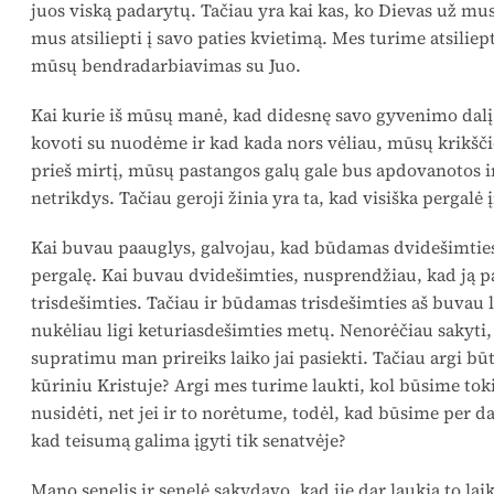
juos viską padarytų. Tačiau yra kai kas, ko Dievas už mus 
mus atsiliepti į savo paties kvietimą. Mes turime atsiliepti
mūsų bendradarbiavimas su Juo.
Kai kurie iš mūsų manė, kad didesnę savo gyvenimo dalį
kovoti su nuodėme ir kad kada nors vėliau, mūsų krikšči
prieš mirtį, mūsų pastangos galų gale bus apdovanotos
netrikdys. Tačiau geroji žinia yra ta, kad visiška pergal
Kai buvau paauglys, galvojau, kad būdamas dvidešimties 
pergalę. Kai buvau dvidešimties, nusprendžiau, kad ją pa
trisdešimties. Tačiau ir būdamas trisdešimties aš buvau la
nukėliau ligi keturiasdešimties metų. Nenorėčiau sakyti,
supratimu man prireiks laiko jai pasiekti. Tačiau argi bū
kūriniu Kristuje? Argi mes turime laukti, kol būsime toki
nusidėti, net jei ir to norėtume, todėl, kad būsime per d
kad teisumą galima įgyti tik senatvėje?
Mano senelis ir senelė sakydavo, kad jie dar laukia to lai