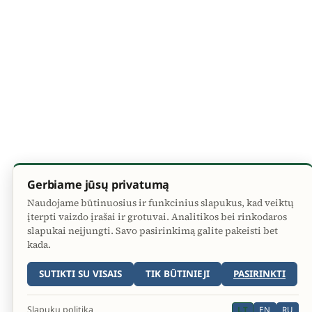
Gerbiame jūsų privatumą
Naudojame būtinuosius ir funkcinius slapukus, kad veiktų
įterpti vaizdo įrašai ir grotuvai. Analitikos bei rinkodaros
slapukai neįjungti. Savo pasirinkimą galite pakeisti bet
kada.
SUTIKTI SU VISAIS
TIK BŪTINIEJI
PASIRINKTI
Slapukų politika
LT
EN
RU