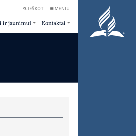
IEŠKOTI
MENIU
i ir jaunimui
Kontaktai