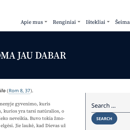
Apie mus
Renginiai
Ištekliai
Šeima
OMA JAU DABAR
ilo
Rom 8, 37
(
).
Search for:
e­nyje gyvenimo, kuris
kurios yra tarsi natūralios, o
 nieko neveikia. Buvo tokia žmo­
SEARCH
 elgėsi. Jie laukė, kad Dievas už