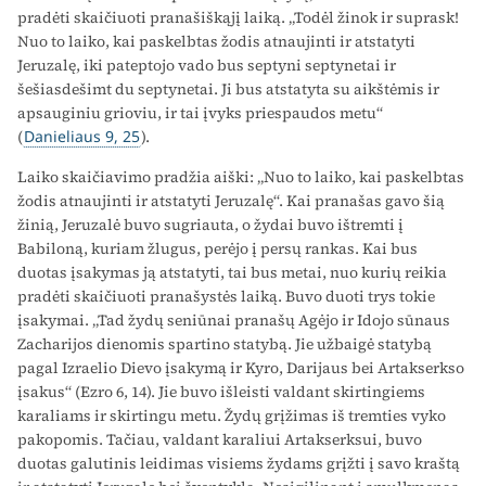
pradėti skaičiuoti pranašiškąjį laiką. „Todėl žinok ir suprask!
Nuo to laiko, kai paskelbtas žodis atnaujinti ir atstatyti
Jeruzalę, iki pateptojo vado bus septyni septynetai ir
šešiasdešimt du septynetai. Ji bus atstatyta su aikštėmis ir
apsauginiu grioviu, ir tai įvyks priespaudos metu“
(
Danieliaus 9, 25
).
Laiko skaičiavimo pradžia aiški: „Nuo to laiko, kai paskelbtas
žodis atnaujinti ir atstatyti Jeruzalę“. Kai pranašas gavo šią
žinią, Jeruzalė buvo sugriauta, o žydai buvo ištremti į
Babiloną, kuriam žlugus, perėjo į persų rankas. Kai bus
duotas įsakymas ją atstatyti, tai bus metai, nuo kurių reikia
pradėti skaičiuoti pranašystės laiką. Buvo duoti trys tokie
įsakymai. „Tad žydų seniūnai pranašų Agėjo ir Idojo sūnaus
Zacharijos dienomis spartino statybą. Jie užbaigė statybą
pagal Izraelio Dievo įsakymą ir Kyro, Darijaus bei Artakserkso
įsakus“ (Ezro 6, 14). Jie buvo išleisti valdant skirtingiems
karaliams ir skirtingu metu. Žydų grįžimas iš tremties vyko
pakopomis. Tačiau, valdant karaliui Artakserksui, buvo
duotas galutinis leidimas visiems žydams grįžti į savo kraštą