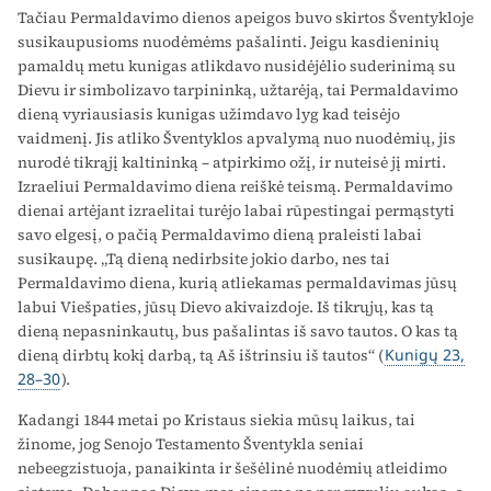
Tačiau Permaldavimo dienos apeigos buvo skirtos Šventykloje
susikaupusioms nuodėmėms pašalinti. Jeigu kasdieninių
pamaldų metu kunigas atlikdavo nusidėjėlio suderinimą su
Dievu ir simbolizavo tarpininką, užtarėją, tai Permaldavimo
dieną vyriausiasis kunigas užimdavo lyg kad teisėjo
vaidmenį. Jis atliko Šventyklos apvalymą nuo nuodėmių, jis
nurodė tikrąjį kaltininką – atpirkimo ožį, ir nuteisė jį mirti.
Izraeliui Permaldavimo diena reiškė teismą. Permaldavimo
dienai artėjant izraelitai turėjo labai rūpestingai permąstyti
savo elgesį, o pačią Permaldavimo dieną praleisti labai
susikaupę. „Tą dieną nedirbsite jokio darbo, nes tai
Permaldavimo diena, kurią atliekamas permaldavimas jūsų
labui Viešpaties, jūsų Dievo akivaizdoje. Iš tikrųjų, kas tą
dieną nepasninkautų, bus pašalintas iš savo tautos. O kas tą
dieną dirbtų kokį darbą, tą Aš ištrinsiu iš tautos“ (
Kunigų 23,
28–30
).
Kadangi 1844 metai po Kristaus siekia mūsų laikus, tai
žinome, jog Senojo Testamento Šventykla seniai
nebeegzistuoja, panaikinta ir šešėlinė nuodėmių atleidimo