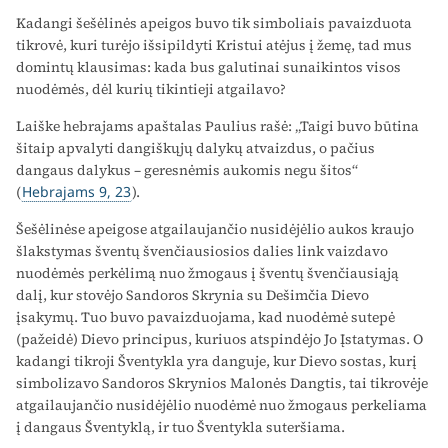
Kadangi šešėlinės apeigos buvo tik simboliais pavaizduota
tikrovė, kuri turėjo išsipildyti Kristui atėjus į žemę, tad mus
domintų klausimas: kada bus galutinai sunaikintos visos
nuodėmės, dėl kurių tikintieji atgailavo?
Laiške hebrajams apaštalas Paulius rašė: „Taigi buvo būtina
šitaip apvalyti dangiškųjų dalykų atvaizdus, o pačius
dangaus dalykus – geresnėmis aukomis negu šitos“
(
Hebrajams 9, 23
).
Šešėlinėse apeigose atgailaujančio nusidėjėlio aukos kraujo
šlakstymas šventų švenčiausiosios dalies link vaizdavo
nuodėmės perkėlimą nuo žmogaus į šventų švenčiausiąją
dalį, kur stovėjo Sandoros Skrynia su Dešimčia Dievo
įsakymų. Tuo buvo pavaizduojama, kad nuodėmė sutepė
(pažeidė) Dievo principus, kuriuos atspindėjo Jo Įstatymas. O
kadangi tikroji Šventykla yra danguje, kur Dievo sostas, kurį
simbolizavo Sandoros Skrynios Malonės Dangtis, tai tikrovėje
atgailaujančio nusidėjėlio nuodėmė nuo žmogaus perkeliama
į dangaus Šventyklą, ir tuo Šventykla suteršiama.