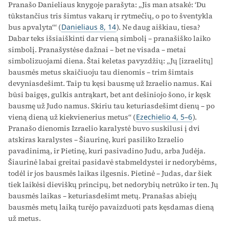
Pranašo Danieliaus knygoje parašyta: „Jis man atsakė: ‘Du
tūkstančius tris šimtus vakarų ir rytmečių, o po to šventykla
bus apvalyta‘“ (
Danieliaus 8, 14
). Ne daug aiškiau, tiesa?
Dabar teks išsiaiškinti dar vieną simbolį – pranašiško laiko
simbolį. Pranašystėse dažnai – bet ne visada – metai
simbolizuojami diena. Štai keletas pavyzdžių: „Jų [izraelitų]
bausmės metus skaičiuoju tau dienomis – trim šimtais
devyniasdešimt. Taip tu kęsi bausmę už Izraelio namus. Kai
būsi baigęs, gulkis antrąkart, bet ant dešiniojo šono, ir kęsk
bausmę už Judo namus. Skiriu tau keturiasdešimt dienų – po
vieną dieną už kiekvienerius metus“ (
Ezechielio 4, 5–6
).
Pranašo dienomis Izraelio karalystė buvo suskilusi į dvi
atskiras karalystes – Šiaurinę, kuri pasiliko Izraelio
pavadinimą, ir Pietinę, kuri pasivadino Judu, arba Judėja.
Šiaurinė labai greitai pasidavė stabmeldystei ir nedorybėms,
todėl ir jos bausmės laikas ilgesnis. Pietinė – Judas, dar šiek
tiek laikėsi dieviškų principų, bet nedorybių netrūko ir ten. Jų
bausmės laikas – keturiasdešimt metų. Pranašas abiejų
bausmės metų laiką turėjo pavaizduoti pats kęsdamas dieną
už metus.