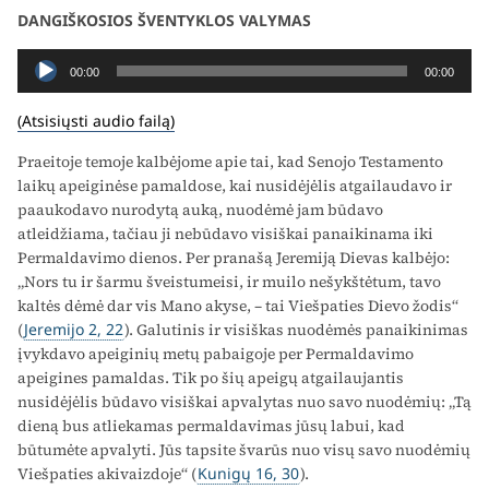
DANGIŠKOSIOS ŠVENTYKLOS VALYMAS
Audio
00:00
00:00
grotuvas
(Atsisiųsti audio failą)
Praeitoje temoje kalbėjome apie tai, kad Senojo Testamento
laikų apeiginėse pamaldose, kai nusidėjėlis atgailaudavo ir
paaukodavo nurodytą auką, nuodėmė jam būdavo
atleidžiama, tačiau ji nebūdavo visiškai panaikinama iki
Permaldavimo dienos. Per pranašą Jeremiją Dievas kalbėjo:
„Nors tu ir šarmu šveistumeisi, ir muilo nešykštėtum, tavo
kaltės dėmė dar vis Mano akyse, – tai Viešpaties Dievo žodis“
(
Jeremijo 2, 22
). Galutinis ir visiškas nuodėmės panaikinimas
įvykdavo apeiginių metų pabaigoje per Permaldavimo
apeigines pamaldas. Tik po šių apeigų atgailaujantis
nusidėjėlis būdavo visiškai apvalytas nuo savo nuodėmių: „Tą
dieną bus atliekamas permaldavimas jūsų labui, kad
būtumėte apvalyti. Jūs tapsite švarūs nuo visų savo nuodėmių
Viešpaties akivaizdoje“ (
Kunigų 16, 30
).