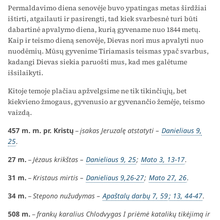
Permaldavimo diena senovėje buvo ypatingas metas širdžiai
ištirti, atgailauti ir pasirengti, tad kiek svarbesnė turi būti
dabartinė apvalymo diena, kurią gyvename nuo 1844 metų.
Kaip ir teismo dieną senovėje, Dievas nori mus apvalyti nuo
nuodėmių. Mūsų gyvenime Tiriamasis teismas ypač svarbus,
kadangi Dievas siekia paruošti mus, kad mes galėtume
išsilaikyti.
Kitoje temoje plačiau apžvelgsime ne tik tikinčiųjų, bet
kiekvieno žmogaus, gyvenusio ar gyvenančio žemėje, teismo
vaizdą.
457 m. m. pr. Kristų
–
įsakas Jeruzalę atstatyti –
Danieliaus 9,
25
.
27 m.
–
Jėzaus krikštas –
Danieliaus 9, 25
;
Mato 3, 13-17
.
31 m.
–
Kristaus mirtis –
Danieliaus 9,26-27
;
Mato 27, 26
.
34 m.
–
Stepono nužudymas –
Apaštalų darbų 7, 59
; 13, 44-47
.
508 m.
–
frankų karalius Chlodvygas I priėmė katalikų tikėjimą ir