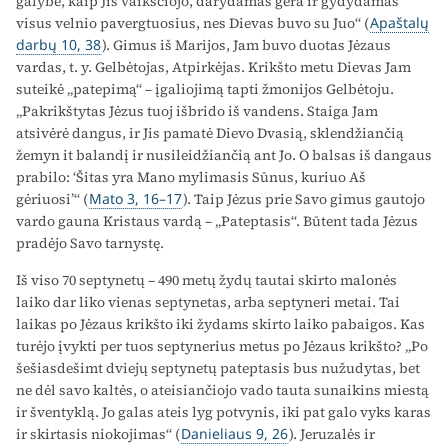
galybe, kaip Jis vaikščiojo, darydamas gera ir gydydamas
visus velnio pavergtuosius, nes Dievas buvo su Juo“ (
Apaštalų
darbų 10, 38
). Gimus iš Marijos, Jam buvo duotas Jėzaus
vardas, t. y. Gelbėtojas, Atpirkėjas. Krikšto metu Dievas Jam
suteikė „patepimą“ – įgaliojimą tapti žmonijos Gelbėtoju.
„Pakrikštytas Jėzus tuoj išbrido iš vandens. Staiga Jam
atsivėrė dangus, ir Jis pamatė Dievo Dvasią, sklendžiančią
žemyn it balandį ir nusileidžiančią ant Jo. O balsas iš dangaus
prabilo: ‘Šitas yra Mano mylimasis Sūnus, kuriuo Aš
gėriuosi’“ (
Mato 3, 16–17
). Taip Jėzus prie Savo gimus gautojo
vardo gauna Kristaus vardą – „Pateptasis“. Būtent tada Jėzus
pradėjo Savo tarnystę.
Iš viso 70 septynetų – 490 metų žydų tautai skirto malonės
laiko dar liko vienas septynetas, arba septyneri metai. Tai
laikas po Jėzaus krikšto iki žydams skirto laiko pabaigos. Kas
turėjo įvykti per tuos septynerius metus po Jėzaus krikšto? „Po
šešiasdešimt dviejų septynetų pateptasis bus nužudytas, bet
ne dėl savo kaltės, o ateisiančiojo vado tauta sunaikins miestą
ir šventyklą. Jo galas ateis lyg potvynis, iki pat galo vyks karas
ir skirtasis niokojimas“ (
Danieliaus 9, 26
). Jeruzalės ir