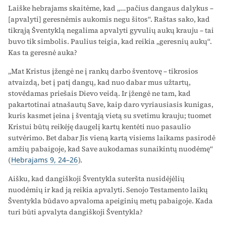
Laiške hebrajams skaitėme, kad „…pačius dangaus dalykus –
[apvalyti] geresnėmis aukomis negu šitos“. Raštas sako, kad
tikrąją Šventyklą negalima apvalyti gyvulių aukų krauju – tai
buvo tik simbolis. Paulius teigia, kad reikia „geresnių aukų“.
Kas ta geresnė auka?
„Mat Kristus įžengė ne į rankų darbo šventovę – tikrosios
atvaizdą, bet į patį dangų, kad nuo dabar mus užtartų,
stovėdamas priešais Dievo veidą. Ir įžengė ne tam, kad
pakartotinai atnašautų Save, kaip daro vyriausiasis kunigas,
kuris kasmet įeina į šventąją vietą su svetimu krauju; tuomet
Kristui būtų reikėję daugelį kartų kentėti nuo pasaulio
sutvėrimo. Bet dabar Jis vieną kartą visiems laikams pasirodė
amžių pabaigoje, kad Save aukodamas sunaikintų nuodėmę“
(
Hebrajams 9, 24–26
).
Aišku, kad dangiškoji Šventykla suteršta nusidėjėlių
nuodėmių ir kad ją reikia apvalyti. Senojo Testamento laikų
Šventykla būdavo apvaloma apeiginių metų pabaigoje. Kada
turi būti apvalyta dangiškoji Šventykla?