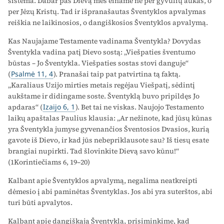
sistema. Dabar pas Dievą mes einame ne per gyvulių aukas, o
per Jėzų Kristų. Tad ir išpranašautas Šventyklos apvalymas
reiškia ne laikinosios, o dangiškosios Šventyklos apvalymą.
Kas Naujajame Testamente vadinama Šventykla? Dovydas
Šventykla vadina patį Dievo sostą: „Viešpaties šventumo
būstas – Jo Šventykla. Viešpaties sostas stovi danguje“
(
Psalmė 11, 4
). Pranašai taip pat patvirtina tą faktą.
„Karaliaus Uzijo mirties metais regėjau Viešpatį, sėdintį
aukštame ir didingame soste. Šventyklą buvo pripildęs Jo
apdaras“ (
Izaijo 6, 1
). Bet tai ne viskas. Naujojo Testamento
laikų apaštalas Paulius klausia: „Ar nežinote, kad jūsų kūnas
yra Šventykla jumyse gyvenančios Šventosios Dvasios, kurią
gavote iš Dievo, ir kad jūs nebepriklausote sau? Iš tiesų esate
brangiai nupirkti. Tad šlovinkite Dievą savo kūnu!“
(1Korintiečiams 6, 19–20)
Kalbant apie Šventyklos apvalymą, negalima neatkreipti
dėmesio į abi paminėtas Šventyklas. Jos abi yra suterštos, abi
turi būti apvalytos.
Kalbant apie dangiškąją Šventyklą, prisiminkime, kad