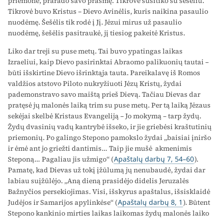
priemonė, prarado savo prasmę. Tikrovė susitiko su šešėliu.
Tikrovė buvo Kristus – Dievo Avinėlis, kuris naikina pasaulio
nuodėmę. Šešėlis tik rodė į Jį. Jėzui mirus už pasaulio
nuodėmę, šešėlis pasitraukė, jį tiesiog pakeitė Kristus.
Liko dar treji su puse metų. Tai buvo ypatingas laikas
Izraeliui, kaip Dievo pasirinktai Abraomo palikuonių tautai –
būti išskirtine Dievo išrinktąja tauta. Pareikalavę iš Romos
valdžios atstovo Piloto nukryžiuoti Jėzų Kristų, žydai
pademonstravo savo maištą prieš Dievą. Tačiau Dievas dar
pratęsė jų malonės laiką trim su puse metų. Per tą laiką Jėzaus
sekėjai skelbė Kristaus Evangeliją – Jo mokymą – tarp žydų.
Žydų dvasinių vadų kantrybė išseko, ir jie griebėsi kraštutinių
priemonių. Po galingo Stepono pamokslo žydai „baisiai įniršo
ir ėmė ant jo griežti dantimis… Taip jie mušė akmenimis
Steponą… Pagaliau jis užmigo“ (
Apaštalų darbų 7, 54–60
).
Pamatę, kad Dievas už tokį įžūlumą jų nenubaudė, žydai dar
labiau suįžūlėjo. „Aną dieną prasidėjo didelis Jeruzalės
Bažnyčios persekiojimas. Visi, išskyrus apaštalus, išsisklaidė
Judėjos ir Samarijos apylinkėse“ (
Apaštalų darbų 8, 1
). Būtent
Stepono kankinio mirties laikas laikomas žydų malonės laiko