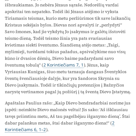
išbraukiamas. Jo nebėra Jėzaus sąraše. Nedorėlių vardai
apskritai ten nepateko. Todėl iki Jėzaus atėjimo ir vyksta
Tiriamasis teismas, kurio metu peržiūrimos tik save laikančių
Kristaus sekėjais bylos. Dievas nori apvalyti ir „perlydyti“
Savo žmones, kad jie vykdytų Jo įsakymus ir galėtų išstovėti
teismo dieną. Todėl teismo žinia yra pats svariausias
kvietimas siekti šventumo. Šiandieną atėjo metas: „Taigi,
mylimieji, turėdami tokius pažadus, apsivalykime nuo visų
kūno ir dvasios dėmių, Dievo baime padarydami savo
šventumą tobulą“ (
2 Korintiečiams 7, 1
). Jėzus, kaip
Vyriausias Kunigas, šiuo metu tarnauja dangaus Šventyklos
šventų švenčiausioje dalyje, kur yra Sandoros Skrynia su
Dievo įsakymais. Todėl ir tikinčiųjų pretenzijos į Bažnyčios
narystę vertinamos pagal jų požiūrį į tą šventą Dievo Įstatymą.
Apaštalas Paulius rašo: „Kaip Dievo bendradarbiai norime jus
įspėti: neimkite Dievo malonės veltui! Jis sako: ‘Aš išklausiau
tavęs priimtinu metu, Aš tau pagelbėjau išganymo dieną’. Štai
dabar palankus metas, štai dabar išganymo diena!“ (
2
Korintiečiams 6, 1–2
).