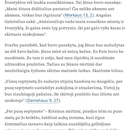
Šventyklos vėl laukia sunaikinimas. Tai Jėzus buvo nusakęs:
„Matai šituos didžiulius pastatus? Čia neliks akmens ant
akmens, viskas bus išgriauta“ (
Morkaus 13, 2
). Angelas
Gabrielius sakė: „Ateisiančiojo vado tauta sunaikins miestą ir
šventyklą. Jo galas ateis lyg potvynis, iki pat galo vyks karas ir
skirtasis niokojimas“.
Svarbu pastebėti, kad buvo pasakyta, jog Jėzus bus nužudytas
ne dėl Savo kaltės. Jėzus mirė už mūsų kaltes. Jis Pats buvo be
nuodėmės. Jis tam ir atėjo, kad mus išpirktų iš nuodėmės
užtrauktos pražūties. Tačiau su Jėzaus mirtimi dar
neužsibaigia žydams skirtas malonės laikas. Skaitome toliau.
„Vieną septynetą Jis sudarys stiprią Sandorą su daugeliu, per
pusę septyneto sustabdys aukojimą ir atnašavimą. Vietoj jų
bus siaubingoji pabaisa, iki skirtoji pražūtis bus išlieta ant
niokotojo“ (
Danieliaus 9, 27
).
„Per pusę septyneto“ – Kristaus mirtimi, praėjus trim su puse
metų po Jo krikšto, šešėlinė aukų sistema, kuri ilgus
šimtmečius tarnavo kaip laikina nusidėjėlių gelbėjimo