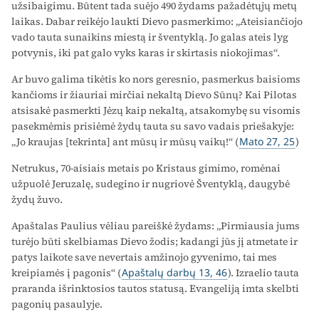
užsibaigimu. Būtent tada suėjo 490 žydams pažadėtųjų metų
laikas. Dabar reikėjo laukti Dievo pasmerkimo: „Ateisiančiojo
vado tauta sunaikins miestą ir šventyklą. Jo galas ateis lyg
potvynis, iki pat galo vyks karas ir skirtasis niokojimas“.
Ar buvo galima tikėtis ko nors geresnio, pasmerkus baisioms
kančioms ir žiauriai mirčiai nekaltą Dievo Sūnų? Kai Pilotas
atsisakė pasmerkti Jėzų kaip nekaltą, atsakomybę su visomis
pasekmėmis prisiėmė žydų tauta su savo vadais priešakyje:
„Jo kraujas [tekrinta] ant mūsų ir mūsų vaikų!“ (
Mato 27, 25
)
Netrukus, 70-aisiais metais po Kristaus gimimo, romėnai
užpuolė Jeruzalę, sudegino ir nugriovė Šventyklą, daugybė
žydų žuvo.
Apaštalas Paulius vėliau pareiškė žydams: „Pirmiausia jums
turėjo būti skelbiamas Dievo žodis; kadangi jūs jį atmetate ir
patys laikote save nevertais amžinojo gyvenimo, tai mes
kreipiamės į pagonis“ (
Apaštalų darbų 13, 46
). Izraelio tauta
praranda išrinktosios tautos statusą. Evangeliją imta skelbti
pagonių pasaulyje.