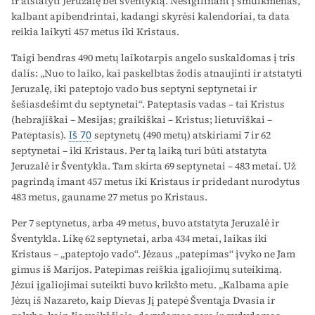
ir atstatyti Jeruzalę bei šventyklą. Nesigilinant į smulkmenas,
kalbant apibendrintai, kadangi skyrėsi kalendoriai, ta data
reikia laikyti 457 metus iki Kristaus.
Taigi bendras 490 metų laikotarpis angelo suskaldomas į tris
dalis: „Nuo to laiko, kai paskelbtas žodis atnaujinti ir atstatyti
Jeruzalę, iki pateptojo vado bus septyni septynetai ir
šešiasdešimt du septynetai“. Pateptasis vadas – tai Kristus
(hebrajiškai – Mesijas; graikiškai – Kristus; lietuviškai –
Pateptasis).
Iš 70
septynetų (490 metų) atskiriami 7 ir 62
septynetai – iki Kristaus. Per tą laiką turi būti atstatyta
Jeruzalė ir Šventykla. Tam skirta 69 septynetai – 483 metai. Už
pagrindą imant 457 metus iki Kristaus ir pridedant nurodytus
483 metus, gauname 27 metus po Kristaus.
Per 7 septynetus, arba 49 metus, buvo atstatyta Jeruzalė ir
Šventykla. Likę 62 septynetai, arba 434 metai, laikas iki
Kristaus – „pateptojo vado“. Jėzaus „patepimas“ įvyko ne Jam
gimus iš Marijos. Patepimas reiškia įgaliojimų suteikimą.
Jėzui įgaliojimai suteikti buvo krikšto metu. „Kalbama apie
Jėzų iš Nazareto, kaip Dievas Jį patepė Šventąja Dvasia ir