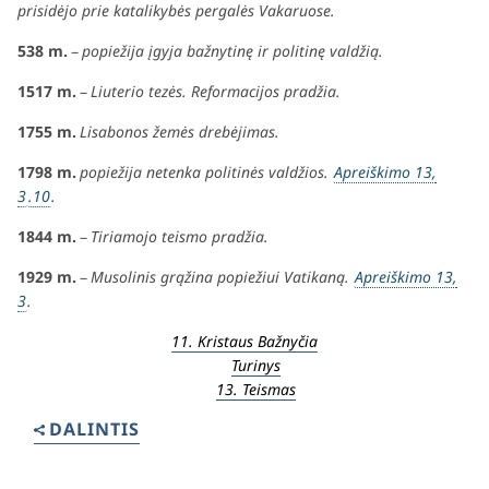
prisidėjo prie katalikybės pergalės Vakaruose.
538 m.
–
popiežija įgyja bažnytinę ir politinę valdžią.
1517 m.
–
Liuterio tezės. Reformacijos pradžia.
1755 m.
Lisabonos žemės drebėjimas.
1798 m.
popiežija netenka politinės valdžios.
Apreiškimo 13,
3
.10
.
1844 m.
–
Tiriamojo teismo pradžia.
1929 m.
–
Musolinis grąžina popiežiui Vatikaną.
Apreiškimo 13,
3
.
11. Kristaus Bažnyčia
Turinys
13. Teismas
DALINTIS