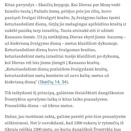
Kitas pavyzdys – Skaičių knygoje. Kai Dievas per Mozę vedė
Izraelio tautą į Pažado žemę, priėjus prie jos ribų, buvo
pasiųsti žvalgai išžvalgyti krašto. Jų žvalgymo laikas tęsėsi
keturiasdešimt dienų. Grįžę jie melagingai apibūdino kraštą ir
sukėlė paniką tarp izraelitų. Tauta atsisakė eiti ir užimti
Kanaano žemės. Už jų netikėjimą Dievas skyrė jiems bausmę –
už kiekvieną žvalgymo dieną – metus klaidžioti dykumoje.
Keturiasdešimt dienų buvo žvalgomas kraštas,
keturiasdešimt metų izraelitai turėjo klaidžioti po dykumą,
kol Dievas vėl leis jiems įžengti į Kanaano kraštą.
„Keturiasdešimt dienų praleidote žvalgydami kraštą,
keturiasdešimt metų kentėsite už savo kaltę: metus už
kiekvieną dieną“ (
Skaičių 14, 34
).
Tik taikydami šį principą, galėsime išsiaiškinti dangiškosios
Šventyklos apvalymo laiką ir kitas laiko pranašystes.
Pranašiška diena – už tikrus metus.
Dabar, jau turėdami raktą, galime pereiti prie šios pranašystės
aiškinimosi. Net ir suvokdami, kad 2300 vakarų ir rytmečių iš
tikrųjų reiškia 2300 metų, po kurių dangiškoji Šventykla bus