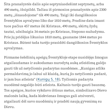
Šita pranašystės dalis apie septyniasdešimt septynetų, arba
490 metų, išsipildė. Tačiau iš pirmosios pranašystės apie 2300
metų „išnaudojome“ tik 490 metų. Taigi iki dangiškosios
Šventyklos apvalymo liko dar 1810 metų. Pradine data imant
tuos pačius 457 metus iki Kristaus, 490 metų, skirtų žydų
tautai, užsibaigia 34 metais po Kristaus, Stepono nužudymu.
Prie jų pridėjus likusius 1810 metų, gauname 1844 metus po
Kristaus. Būtent tada turėjo prasidėti dangiškosios Šventyklos
apvalymas.
Pirmame šešėlinių apeigų Šventykloje etape nusidėjęs žmogus
atgailaudamas ir aukodamas nurodytą auką atleidimą galėjo
gauti tik už netyčiomis padarytas nuodėmes. „Kunigas atliks
permaldavimą jo labui už klaidą, kurią jis netyčiomis padarė,
ir jam bus atleista“ (
Kunigų 5, 18
). Tyčiomis padaryta
nuodėmė negalėjo būti atleista. Kaltasis turėjo gauti bausmę.
Tos apeigos, kurios vykdavo ištisus metus, simbolizavo Dievo
malonės laiką, kada kiekvienas žmogus gali atsiversti,
atgailauti dėl savo nuodėmių ir pradėti naują gyvenimą su
Dievu.