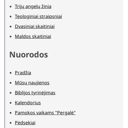
Trijų angelų žinia
Teologiniai straipsniai
Dvasiniai skaitiniai
Maldos skaitiniai
Nuorodos
Pradžia
Mūsų naujienos
Biblijos tyrinėjimas
Kalendorius
Pamokos vaikams "Pergalė"
Pėdsekiai