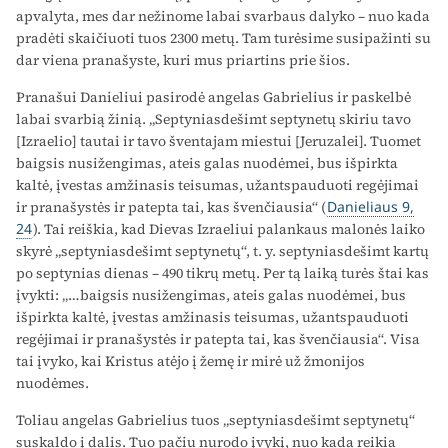
apvalyta, mes dar nežinome labai svarbaus dalyko – nuo kada
pradėti skaičiuoti tuos 2300 metų. Tam turėsime susipažinti su
dar viena pranašyste, kuri mus priartins prie šios.
Pranašui Danieliui pasirodė angelas Gabrielius ir paskelbė
labai svarbią žinią. „Septyniasdešimt septynetų skiriu tavo
[Izraelio] tautai ir tavo šventajam miestui [Jeruzalei]. Tuomet
baigsis nusižengimas, ateis galas nuodėmei, bus išpirkta
kaltė, įvestas amžinasis teisumas, užantspauduoti regėjimai
ir pranašystės ir patepta tai, kas švenčiausia“ (
Danieliaus 9,
24
). Tai reiškia, kad Dievas Izraeliui palankaus malonės laiko
skyrė „septyniasdešimt septynetų“, t. y. septyniasdešimt kartų
po septynias dienas – 490 tikrų metų. Per tą laiką turės štai kas
įvykti: „…baigsis nusižengimas, ateis galas nuodėmei, bus
išpirkta kaltė, įvestas amžinasis teisumas, užantspauduoti
regėjimai ir pranašystės ir patepta tai, kas švenčiausia“. Visa
tai įvyko, kai Kristus atėjo į žemę ir mirė už žmonijos
nuodėmes.
Toliau angelas Gabrielius tuos „septyniasdešimt septynetų“
suskaldo į dalis. Tuo pačiu nurodo įvykį, nuo kada reikia