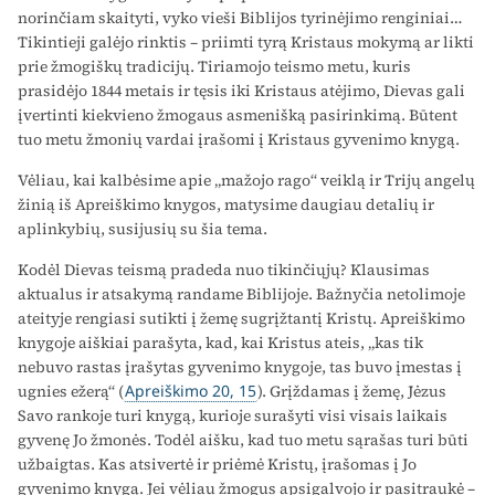
norinčiam skaityti, vyko vieši Biblijos tyrinėjimo renginiai…
Tikintieji galėjo rinktis – priimti tyrą Kristaus mokymą ar likti
prie žmogiškų tradicijų. Tiriamojo teismo metu, kuris
prasidėjo 1844 metais ir tęsis iki Kristaus atėjimo, Dievas gali
įvertinti kiekvieno žmogaus asmenišką pasirinkimą. Būtent
tuo metu žmonių vardai įrašomi į Kristaus gyvenimo knygą.
Vėliau, kai kalbėsime apie „mažojo rago“ veiklą ir Trijų angelų
žinią iš Apreiškimo knygos, matysime daugiau detalių ir
aplinkybių, susijusių su šia tema.
Kodėl Dievas teismą pradeda nuo tikinčiųjų? Klausimas
aktualus ir atsakymą randame Biblijoje. Bažnyčia netolimoje
ateityje rengiasi sutikti į žemę sugrįžtantį Kristų. Apreiškimo
knygoje aiškiai parašyta, kad, kai Kristus ateis, „kas tik
nebuvo rastas įrašytas gyvenimo knygoje, tas buvo įmestas į
ugnies ežerą“ (
Apreiškimo 20, 15
). Grįždamas į žemę, Jėzus
Savo rankoje turi knygą, kurioje surašyti visi visais laikais
gyvenę Jo žmonės. Todėl aišku, kad tuo metu sąrašas turi būti
užbaigtas. Kas atsivertė ir priėmė Kristų, įrašomas į Jo
gyvenimo knygą. Jei vėliau žmogus apsigalvojo ir pasitraukė –