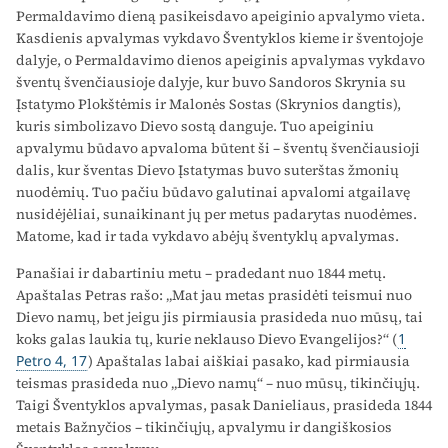
Permaldavimo dieną pasikeisdavo apeiginio apvalymo vieta.
Kasdienis apvalymas vykdavo Šventyklos kieme ir šventojoje
dalyje, o Permaldavimo dienos apeiginis apvalymas vykdavo
šventų švenčiausioje dalyje, kur buvo Sandoros Skrynia su
Įstatymo Plokštėmis ir Malonės Sostas (Skrynios dangtis),
kuris simbolizavo Dievo sostą danguje. Tuo apeiginiu
apvalymu būdavo apvaloma būtent ši – šventų švenčiausioji
dalis, kur šventas Dievo Įstatymas buvo suterštas žmonių
nuodėmių. Tuo pačiu būdavo galutinai apvalomi atgailavę
nusidėjėliai, sunaikinant jų per metus padarytas nuodėmes.
Matome, kad ir tada vykdavo abėjų šventyklų apvalymas.
Panašiai ir dabartiniu metu – pradedant nuo 1844 metų.
Apaštalas Petras rašo: „Mat jau metas prasidėti teismui nuo
Dievo namų, bet jeigu jis pirmiausia prasideda nuo mūsų, tai
koks galas laukia tų, kurie neklauso Dievo Evangelijos?“ (
1
Petro 4, 17
) Apaštalas labai aiškiai pasako, kad pirmiausia
teismas prasideda nuo „Dievo namų“ – nuo mūsų, tikinčiųjų.
Taigi Šventyklos apvalymas, pasak Danieliaus, prasideda 1844
metais Bažnyčios – tikinčiųjų, apvalymu ir dangiškosios