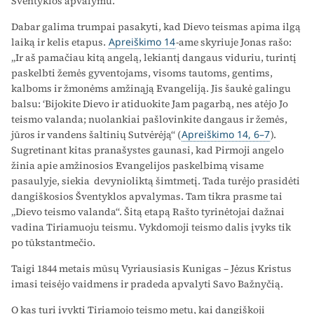
Šventyklos apvalymu.
Dabar galima trumpai pasakyti, kad Dievo teismas apima ilgą
laiką ir kelis etapus.
Apreiškimo 14
-ame skyriuje Jonas rašo:
„Ir aš pamačiau kitą angelą, lekiantį dangaus viduriu, turintį
paskelbti žemės gyventojams, visoms tautoms, gentims,
kalboms ir žmonėms amžinąją Evangeliją. Jis šaukė galingu
balsu: ‘Bijokite Dievo ir atiduokite Jam pagarbą, nes atėjo Jo
teismo valanda; nuolankiai pašlovinkite dangaus ir žemės,
jūros ir vandens šaltinių Sutvėrėją“ (
Apreiškimo 14, 6–7
).
Sugretinant kitas pranašystes gaunasi, kad Pirmoji angelo
žinia apie amžinosios Evangelijos paskelbimą visame
pasaulyje, siekia devynioliktą šimtmetį. Tada turėjo prasidėti
dangiškosios Šventyklos apvalymas. Tam tikra prasme tai
„Dievo teismo valanda“. Šitą etapą Rašto tyrinėtojai dažnai
vadina Tiriamuoju teismu. Vykdomoji teismo dalis įvyks tik
po tūkstantmečio.
Taigi 1844 metais mūsų Vyriausiasis Kunigas – Jėzus Kristus
imasi teisėjo vaidmens ir pradeda apvalyti Savo Bažnyčią.
O kas turi įvykti Tiriamojo teismo metu, kai dangiškoji