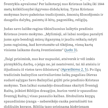
Šventykla apvaloma? Per laikotarpį nuo Kristaus laikų iki 1844
metų krikščionybė išgyveno didelę krizę. Tyras Kristaus
mokymas buvo pakeistas tradicijomis, žmonių filosofijomis ir
daugeliu dalykų, paimtų iš kitų, pagoniškų, religijų.
Judas savo laiške ragina tikinčiuosius laikytis pradinio
Kristaus įvesto mokymo. „Mylimieji, aš labai norėjau parašyti
jums apie bendrąjį mūsų išganymą ir jaučiu reikalą rašyti
jums raginimą, kad kovotumėte už tikėjimą, vieną kartą
visiems laikams duotą šventiesiems“ (
Judo 3
).
„Taigi prisimink, nuo kur nupuolei, atsiversk ir vėl imkis
pirmykščių darbų, o jeigu ne, jei neatsiversi, tai Aš ateisiu ir
išjudinsiu iš vietos tavo žibintuvą“ (
Apreiškimo 2, 5
). Po ilgų
tradicinės bažnyčios savivaliavimo laikų pagaliau Dievas
sudarė sąlygas Savo Bažnyčiai grįžti prie pradinio Kristaus
mokymo. Tam laikui sumažėjo draudimas skaityti Šventąjį
Raštą, įsikūrė Biblijos draugijos, kurios vertė ir spausdino
Šventąjį Raštą į visas pasaulio kalbas. Ištobulinta knygų
spausdinimo įranga – nebereikėjo ranka perrašinėti tos
didžiulės knygos. Biblija tapo prieinama kiekvienam