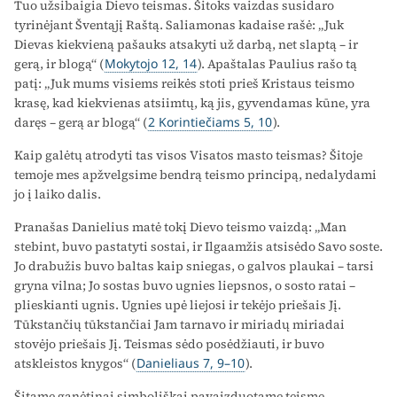
Tuo užsibaigia Dievo teismas. Šitoks vaizdas susidaro
tyrinėjant Šventąjį Raštą. Saliamonas kadaise rašė: „Juk
Dievas kiekvieną pašauks atsakyti už darbą, net slaptą – ir
gerą, ir blogą“ (
Mokytojo 12, 14
). Apaštalas Paulius rašo tą
patį: „Juk mums visiems reikės stoti prieš Kristaus teismo
krasę, kad kiekvienas atsiimtų, ką jis, gyvendamas kūne, yra
daręs – gerą ar blogą“ (
2 Korintiečiams 5, 10
).
Kaip galėtų atrodyti tas visos Visatos masto teismas? Šitoje
temoje mes apžvelgsime bendrą teismo principą, nedalydami
jo į laiko dalis.
Pranašas Danielius matė tokį Dievo teismo vaizdą: „Man
stebint, buvo pastatyti sostai, ir Ilgaamžis atsisėdo Savo soste.
Jo drabužis buvo baltas kaip sniegas, o galvos plaukai – tarsi
gryna vilna; Jo sostas buvo ugnies liepsnos, o sosto ratai –
plieskianti ugnis. Ugnies upė liejosi ir tekėjo priešais Jį.
Tūkstančių tūkstančiai Jam tarnavo ir miriadų miriadai
stovėjo priešais Jį. Teismas sėdo posėdžiauti, ir buvo
atskleistos knygos“ (
Danieliaus 7, 9–10
).
Šitame ganėtinai simboliškai pavaizduotame teisme