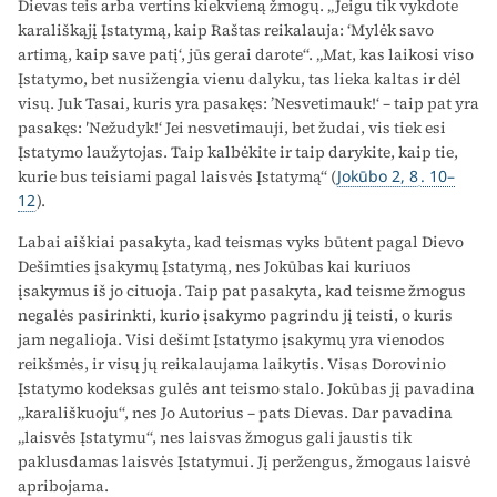
Dievas teis arba vertins kiekvieną žmogų. „Jeigu tik vykdote
karališkąjį Įstatymą, kaip Raštas reikalauja: ‘Mylėk savo
artimą, kaip save patį‘, jūs gerai darote“. „Mat, kas laikosi viso
Įstatymo, bet nusižengia vienu dalyku, tas lieka kaltas ir dėl
visų. Juk Tasai, kuris yra pasakęs: ’Nesvetimauk!‘ – taip pat yra
pasakęs: ′Nežudyk!‘ Jei nesvetimauji, bet žudai, vis tiek esi
Įstatymo laužytojas. Taip kalbėkite ir taip darykite, kaip tie,
kurie bus teisiami pagal laisvės Įstatymą“ (
Jokūbo 2, 8
. 10–
12
).
Labai aiškiai pasakyta, kad teismas vyks būtent pagal Dievo
Dešimties įsakymų Įstatymą, nes Jokūbas kai kuriuos
įsakymus iš jo cituoja. Taip pat pasakyta, kad teisme žmogus
negalės pasirinkti, kurio įsakymo pagrindu jį teisti, o kuris
jam negalioja. Visi dešimt Įstatymo įsakymų yra vienodos
reikšmės, ir visų jų reikalaujama laikytis. Visas Dorovinio
Įstatymo kodeksas gulės ant teismo stalo. Jokūbas jį pavadina
„karališkuoju“, nes Jo Autorius – pats Dievas. Dar pavadina
„laisvės Įstatymu“, nes laisvas žmogus gali jaustis tik
paklusdamas laisvės Įstatymui. Jį peržengus, žmogaus laisvė
apribojama.