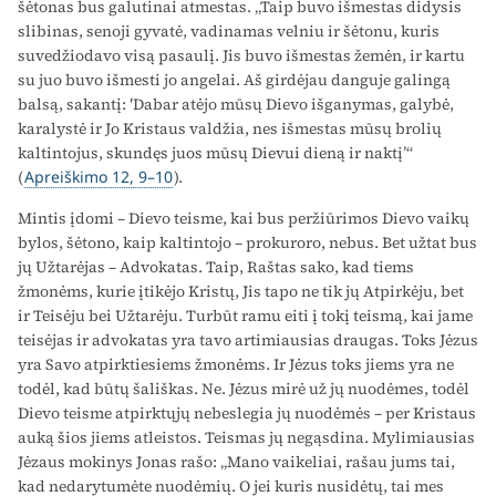
šėtonas bus galutinai atmestas. „Taip buvo išmestas didysis
slibinas, senoji gyvatė, vadinamas velniu ir šėtonu, kuris
suvedžiodavo visą pasaulį. Jis buvo išmestas žemėn, ir kartu
su juo buvo išmesti jo angelai. Aš girdėjau danguje galingą
balsą, sakantį: ′Dabar atėjo mūsų Dievo išganymas, galybė,
karalystė ir Jo Kristaus valdžia, nes išmestas mūsų brolių
kaltintojus, skundęs juos mūsų Dievui dieną ir naktį’“
(
Apreiškimo 12, 9–10
).
Mintis įdomi – Dievo teisme, kai bus peržiūrimos Dievo vaikų
bylos, šėtono, kaip kaltintojo – prokuroro, nebus. Bet užtat bus
jų Užtarėjas – Advokatas. Taip, Raštas sako, kad tiems
žmonėms, kurie įtikėjo Kristų, Jis tapo ne tik jų Atpirkėju, bet
ir Teisėju bei Užtarėju. Turbūt ramu eiti į tokį teismą, kai jame
teisėjas ir advokatas yra tavo artimiausias draugas. Toks Jėzus
yra Savo atpirktiesiems žmonėms. Ir Jėzus toks jiems yra ne
todėl, kad būtų šališkas. Ne. Jėzus mirė už jų nuodėmes, todėl
Dievo teisme atpirktųjų nebeslegia jų nuodėmės – per Kristaus
auką šios jiems atleistos. Teismas jų negąsdina. Mylimiausias
Jėzaus mokinys Jonas rašo: „Mano vaikeliai, rašau jums tai,
kad nedarytumėte nuodėmių. O jei kuris nusidėtų, tai mes