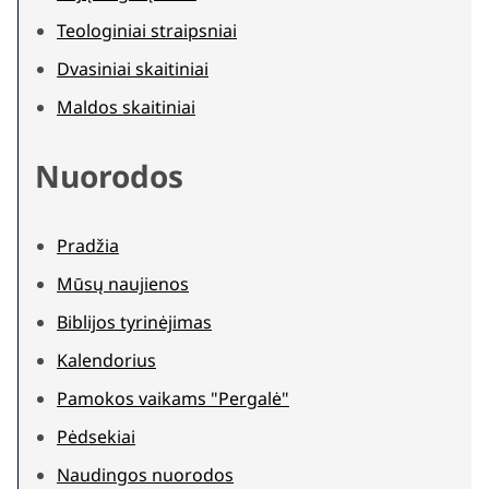
Teologiniai straipsniai
Dvasiniai skaitiniai
Maldos skaitiniai
Nuorodos
Pradžia
Mūsų naujienos
Biblijos tyrinėjimas
Kalendorius
Pamokos vaikams "Pergalė"
Pėdsekiai
Naudingos nuorodos