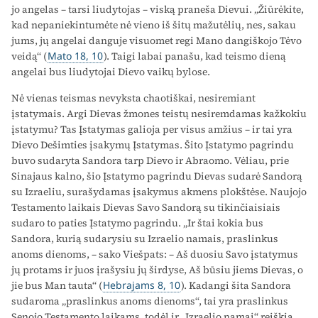
jo angelas – tarsi liudytojas – viską praneša Dievui. „Žiūrėkite,
kad nepaniekintumėte nė vieno iš šitų mažutėlių, nes, sakau
jums, jų angelai danguje visuomet regi Mano dangiškojo Tėvo
veidą“ (
Mato 18, 10
). Taigi labai panašu, kad teismo dieną
angelai bus liudytojai Dievo vaikų bylose.
Nė vienas teismas nevyksta chaotiškai, nesiremiant
įstatymais. Argi Dievas žmones teistų nesiremdamas kažkokiu
įstatymu? Tas Įstatymas galioja per visus amžius – ir tai yra
Dievo Dešimties įsakymų Įstatymas. Šito Įstatymo pagrindu
buvo sudaryta Sandora tarp Dievo ir Abraomo. Vėliau, prie
Sinajaus kalno, šio Įstatymo pagrindu Dievas sudarė Sandorą
su Izraeliu, surašydamas įsakymus akmens plokštėse. Naujojo
Testamento laikais Dievas Savo Sandorą su tikinčiaisiais
sudaro to paties Įstatymo pagrindu. „Ir štai kokia bus
Sandora, kurią sudarysiu su Izraelio namais, praslinkus
anoms dienoms, – sako Viešpats: – Aš duosiu Savo įstatymus
jų protams ir juos įrašysiu jų širdyse, Aš būsiu jiems Dievas, o
jie bus Man tauta“ (
Hebrajams 8, 10
). Kadangi šita Sandora
sudaroma „praslinkus anoms dienoms“, tai yra praslinkus
Senojo Testamento laikams, todėl ir „Izraelio namai“ reiškia