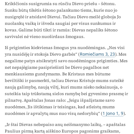
Krikščionis susigrumia su rūsčiu Dievo priešu – šėtonu.
Sunku būtų tikėtis šėtono palankumo tiems, kurie nuo jo
nusigręžė ir atsidavė Dievui. Tačiau Dievo meilė globoja Jo
nuolankų vaiką ir išveda saugiai per visus sunkumus ir
kovas. Galime būti tikri ir ramūs: Dievas nepaliks šėtono
savivalei nė vieno nuoširdaus žmogaus.
Iš prigimties kiekvienas žmogus yra nuodėmingas. „Nes visi
yra nusidėję ir stokoja Dievo garbės“ (
Romiečiams 3, 23
). Mes
negalime patys atsikratyti savo nuodėmingos prigimties. Mes
net nepajėgiame pasipriešinti be Dievo pagalbos net
menkiausiems gundymams. Be Kristaus mes būtume
beviltiški ir pasmerkti, tačiau Dievas Kristuje mums suteikė
naują galimybę, naują viltį, kuri mums nieko nekainuoja, o
suteikia taip trūkstamą sielos ramybę bei gyvenimo prasmę ir
pilnatvę. Apaštalas Jonas rašo: „Jeigu išpažįstame savo
nuodėmes, Jis ištikimas ir teisingas, kad atleistų mums
nuodėmes ir apvalytų mus nuo visų nedorybių“ (
1 Jono 1, 9
).
„Ir štai Dievas nebepaiso anų neišmanymo laikų, – apaštalas
Paulius pirmą kartą aiškino Europos pagonims graikams,