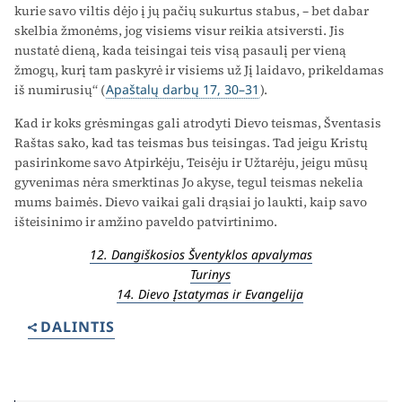
kurie savo viltis dėjo į jų pačių sukurtus stabus, – bet dabar
skelbia žmonėms, jog visiems visur reikia atsiversti. Jis
nustatė dieną, kada teisingai teis visą pasaulį per vieną
žmogų, kurį tam paskyrė ir visiems už Jį laidavo, prikeldamas
iš numirusių“ (
Apaštalų darbų 17, 30–31
).
Kad ir koks grėsmingas gali atrodyti Dievo teismas, Šventasis
Raštas sako, kad tas teismas bus teisingas. Tad jeigu Kristų
pasirinkome savo Atpirkėju, Teisėju ir Užtarėju, jeigu mūsų
gyvenimas nėra smerktinas Jo akyse, tegul teismas nekelia
mums baimės. Dievo vaikai gali drąsiai jo laukti, kaip savo
išteisinimo ir amžino paveldo patvirtinimo.
12. Dangiškosios Šventyklos apvalymas
Turinys
14. Dievo Įstatymas ir Evangelija
DALINTIS