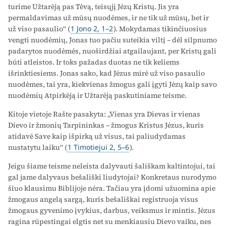
turime Užtarėją pas Tėvą, teisųjį Jėzų Kristų. Jis yra
permaldavimas už mūsų nuodėmes, ir ne tik už mūsų, bet ir
už viso pasaulio“ (
1 Jono 2, 1–2
). Mokydamas tikinčiuosius
vengti nuodėmių, Jonas tuo pačiu suteikia viltį – dėl silpnumo
padarytos nuodėmės, nuoširdžiai atgailaujant, per Kristų gali
būti atleistos. Ir toks pažadas duotas ne tik keliems
išrinktiesiems. Jonas sako, kad Jėzus mirė už viso pasaulio
nuodėmes, tai yra, kiekvienas žmogus gali įgyti Jėzų kaip savo
nuodėmių Atpirkėją ir Užtarėją paskutiniame teisme.
Kitoje vietoje Rašte pasakyta: „Vienas yra Dievas ir vienas
Dievo ir žmonių Tarpininkas – žmogus Kristus Jėzus, kuris
atidavė Save kaip išpirką už visus, tai paliudydamas
nustatytu laiku“ (
1 Timotiejui 2, 5–6
).
Jeigu šiame teisme neleista dalyvauti šališkam kaltintojui, tai
gal jame dalyvaus bešališki liudytojai? Konkretaus nurodymo
šiuo klausimu Biblijoje nėra. Tačiau yra įdomi užuomina apie
žmogaus angelą sargą, kuris bešališkai registruoja visus
žmogaus gyvenimo įvykius, darbus, veiksmus ir mintis. Jėzus
ragina rūpestingai elgtis net su menkiausiu Dievo vaiku, nes