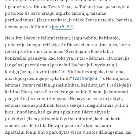
Ilgaamžis yra Dievas Tėvas Teisėjas. Tačiau Jėzus pasakė, kad
po to, kai Jis Savo krauju atpirko žmoniją, teismas
perduodamas į Jėzaus rankas: „Ir nieko Tėvas neteisia, bet visą
teismą pavedė Sūnui“ (
Jono 5, 22
).
Nereiktų Dievui užsiimti teismu, jeigu nebūtų kaltintojo,
pretenzijų žmogui reiškėjo. Ar Dievo teisme atsiras toks, kuris
reikštų kaltinimus žmonėms? Šventajame Rašte labai
konkrečiai pasakyta, kad toks yra, ir tai – šėtonas. „Tuomet jis
[angelas] parodė man [pranašui Zacharijui] vyriausiąjį
kunigą Jozuę, stovintį priešais Viešpaties angelą, ir šėtoną,
atsistojusį dešinėje jo apkaltinti“ (
Zacharijo 3, 1
). Hebrajiškai
šėtonas (
satan
) reiškia „priešininkas, kaltintojas“. Pradžioje jis
kaltino Dievą, neva Šis neteisingai valdo Visatą, Jo įstatymai
per griežti, Jis nemyli žmogaus. Nepavykus viso to įrodyti,
šėtonas ėmė užpuldinėti Jėzaus sekėjus, mėgindamas įvilioti
juos į nuodėmę, kad galėtų apkaltinti Dievo akyse ir
pražudyti. Jis negali susitaikyti su mintimi, kad kai kurie
žmonės vis dėlto tiki Dievą ir pasiruošę Jam tarnauti.
Apaštalui Jonui buvo parodytas visos Visatos džiaugsmas, kai