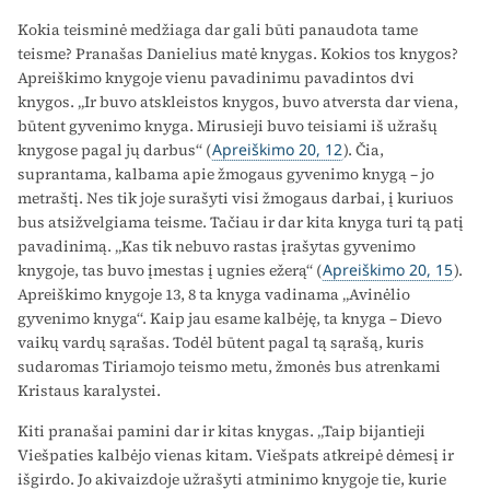
Kokia teisminė medžiaga dar gali būti panaudota tame
teisme? Pranašas Danielius matė knygas. Kokios tos knygos?
Apreiškimo knygoje vienu pavadinimu pavadintos dvi
knygos. „Ir buvo atskleistos knygos, buvo atversta dar viena,
būtent gyvenimo knyga. Mirusieji buvo teisiami iš užrašų
knygose pagal jų darbus“ (
Apreiškimo 20, 12
). Čia,
suprantama, kalbama apie žmogaus gyvenimo knygą – jo
metraštį. Nes tik joje surašyti visi žmogaus darbai, į kuriuos
bus atsižvelgiama teisme. Tačiau ir dar kita knyga turi tą patį
pavadinimą. „Kas tik nebuvo rastas įrašytas gyvenimo
knygoje, tas buvo įmestas į ugnies ežerą“ (
Apreiškimo 20, 15
).
Apreiškimo knygoje 13, 8 ta knyga vadinama „Avinėlio
gyvenimo knyga“. Kaip jau esame kalbėję, ta knyga – Dievo
vaikų vardų sąrašas. Todėl būtent pagal tą sąrašą, kuris
sudaromas Tiriamojo teismo metu, žmonės bus atrenkami
Kristaus karalystei.
Kiti pranašai pamini dar ir kitas knygas. „Taip bijantieji
Viešpaties kalbėjo vienas kitam. Viešpats atkreipė dėmesį ir
išgirdo. Jo akivaizdoje užrašyti atminimo knygoje tie, kurie