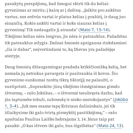
pasakytų perspėjimų, kad žmogui skirti tik du keliai:
gyvenimas ar mirtis; į kairę ar į dešinę. „Įeikite pro ankštus
vartus, nes erdvūs vartai ir platus kelias į pražūtį, ir daug juo
einančių. Kokie ankšti vartai ir koks siauras kelias į
gyvenimą! Tik nedaugelis jį atranda“ (
Mato 7, 13–14
).
Tikėjimo kelias nėra lengvas, jis nėra ir patrauklus. Pažadėtas
tik patrauklus atlygis. Dažnai žmonės apsigauna rinkdamiesi
„čia ir dabar“, neįvertindami to, ką Dievas yra pažadėjęs
ateityje.
Daug žmonių džiaugsmingai pradeda krikščionišką kelią, bet
nemaža jų netrukus pavargsta ir pasitraukia iš kovos. Šio
gyvenimo sunkumai turėtų tikrą tikintįjį ne palaužti, o
sustiprinti. „Supraskite: jūsų tikėjimo išmėginimas gimdo
ištvermę, – rašo Jokūbas, – o ištvermė tesubręsta darbu, kad
jūs taptumėte tobuli, subrendę ir nieko nestokojantys“ (
Jokūbo
1, 3–4
). „Juk mes esame tapę Kristaus dalininkais, jei tik
išlaikysime iki galo tvirtą pirmykštį pasitikėjimą,“ – rašo
apaštalas Paulius Laiške hebrajams 3, 14. Jėzus taip pat
pasakė: „O kas ištvers iki galo, bus išgelbėtas“ (
Mato 24, 13
).