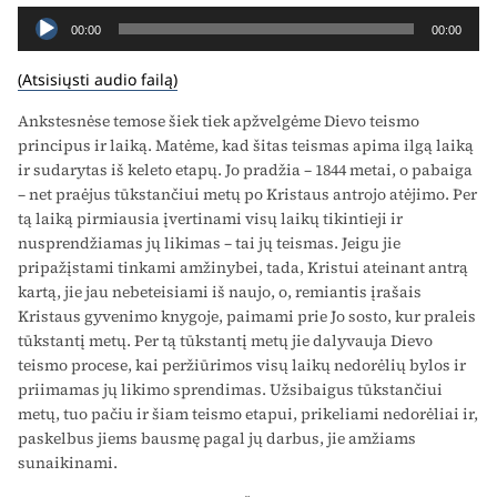
Audio
00:00
00:00
grotuvas
(Atsisiųsti audio failą)
Ankstesnėse temose šiek tiek apžvelgėme Dievo teismo
principus ir laiką. Matėme, kad šitas teismas apima ilgą laiką
ir sudarytas iš keleto etapų. Jo pradžia – 1844 metai, o pabaiga
– net praėjus tūkstančiui metų po Kristaus antrojo atėjimo. Per
tą laiką pirmiausia įvertinami visų laikų tikintieji ir
nusprendžiamas jų likimas – tai jų teismas. Jeigu jie
pripažįstami tinkami amžinybei, tada, Kristui ateinant antrą
kartą, jie jau nebeteisiami iš naujo, o, remiantis įrašais
Kristaus gyvenimo knygoje, paimami prie Jo sosto, kur praleis
tūkstantį metų. Per tą tūkstantį metų jie dalyvauja Dievo
teismo procese, kai peržiūrimos visų laikų nedorėlių bylos ir
priimamas jų likimo sprendimas. Užsibaigus tūkstančiui
metų, tuo pačiu ir šiam teismo etapui, prikeliami nedorėliai ir,
paskelbus jiems bausmę pagal jų darbus, jie amžiams
sunaikinami.