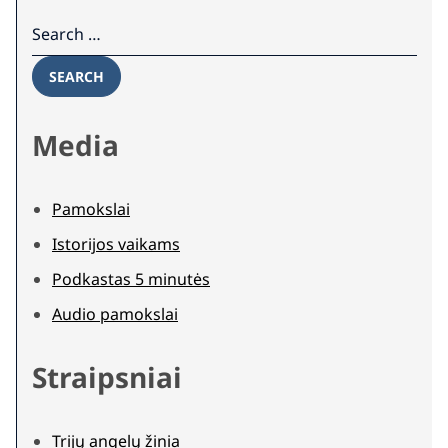
Search for:
SEARCH
Media
Pamokslai
Istorijos vaikams
Podkastas 5 minutės
Audio pamokslai
Straipsniai
Trijų angelų žinia