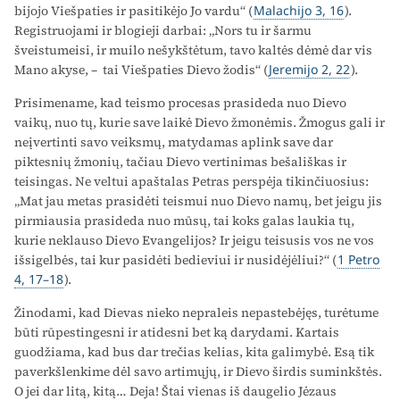
bijojo Viešpaties ir pasitikėjo Jo vardu“ (
Malachijo 3, 16
).
Registruojami ir blogieji darbai: „Nors tu ir šarmu
šveistumeisi, ir muilo nešykštėtum, tavo kaltės dėmė dar vis
Mano akyse, – tai Viešpaties Dievo žodis“ (
Jeremijo 2, 22
).
Prisimename, kad teismo procesas prasideda nuo Dievo
vaikų, nuo tų, kurie save laikė Dievo žmonėmis. Žmogus gali ir
neįvertinti savo veiksmų, matydamas aplink save dar
piktesnių žmonių, tačiau Dievo vertinimas bešališkas ir
teisingas. Ne veltui apaštalas Petras perspėja tikinčiuosius:
„Mat jau metas prasidėti teismui nuo Dievo namų, bet jeigu jis
pirmiausia prasideda nuo mūsų, tai koks galas laukia tų,
kurie neklauso Dievo Evangelijos? Ir jeigu teisusis vos ne vos
išsigelbės, tai kur pasidėti bedieviui ir nusidėjėliui?“ (
1 Petro
4, 17–18
).
Žinodami, kad Dievas nieko nepraleis nepastebėjęs, turėtume
būti rūpestingesni ir atidesni bet ką darydami. Kartais
guodžiama, kad bus dar trečias kelias, kita galimybė. Esą tik
paverkšlenkime dėl savo artimųjų, ir Dievo širdis suminkštės.
O jei dar litą, kitą… Deja! Štai vienas iš daugelio Jėzaus