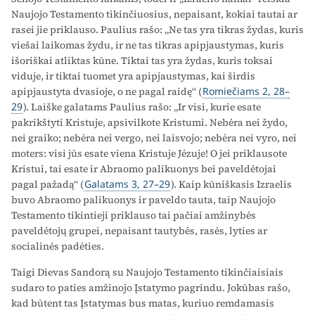
Naujojo Testamento tikinčiuosius, nepaisant, kokiai tautai ar
rasei jie priklauso. Paulius rašo: „Ne tas yra tikras žydas, kuris
viešai laikomas žydu, ir ne tas tikras apipjaustymas, kuris
išoriškai atliktas kūne. Tiktai tas yra žydas, kuris toksai
viduje, ir tiktai tuomet yra apipjaustymas, kai širdis
apipjaustyta dvasioje, o ne pagal raidę“ (
Romiečiams 2, 28–
29
). Laiške galatams Paulius rašo: „Ir visi, kurie esate
pakrikštyti Kristuje, apsivilkote Kristumi. Nebėra nei žydo,
nei graiko; nebėra nei vergo, nei laisvojo; nebėra nei vyro, nei
moters: visi jūs esate viena Kristuje Jėzuje! O jei priklausote
Kristui, tai esate ir Abraomo palikuonys bei paveldėtojai
pagal pažadą“ (
Galatams 3, 27–29
). Kaip kūniškasis Izraelis
buvo Abraomo palikuonys ir paveldo tauta, taip Naujojo
Testamento tikintieji priklauso tai pačiai amžinybės
paveldėtojų grupei, nepaisant tautybės, rasės, lyties ar
socialinės padėties.
Taigi Dievas Sandorą su Naujojo Testamento tikinčiaisiais
sudaro to paties amžinojo Įstatymo pagrindu. Jokūbas rašo,
kad būtent tas Įstatymas bus matas, kuriuo remdamasis