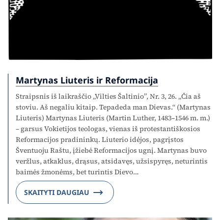
Martynas Liuteris ir Reformacija
Straipsnis iš laikraščio „Vilties Šaltinio”, Nr. 3, 26. „Čia aš
stoviu. Aš negaliu kitaip. Tepadeda man Dievas.“ (Martynas
Liuteris) Martynas Liuteris (Martin Luther, 1483–1546 m. m.)
– garsus Vokietijos teologas, vienas iš protestantiškosios
Reformacijos pradininkų. Liuterio idėjos, pagrįstos
Šventuoju Raštu, įžiebė Reformacijos ugnį. Martynas buvo
veržlus, atkaklus, drąsus, atsidavęs, užsispyręs, neturintis
baimės žmonėms, bet turintis Dievo…
SKAITYTI DAUGIAU