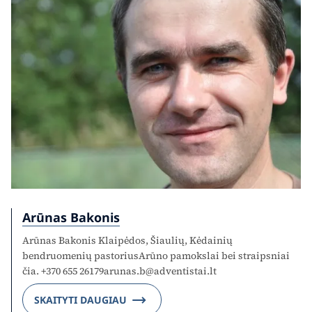
Arūnas Bakonis
Arūnas Bakonis Klaipėdos, Šiaulių, Kėdainių
bendruomenių pastoriusArūno pamokslai bei straipsniai
čia. +370 655
26179arunas.b@adventistai.lt
SKAITYTI DAUGIAU