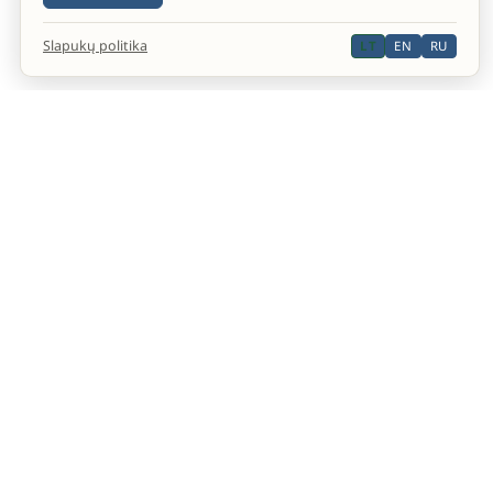
Slapukų politika
LT
EN
RU
Oficiali Septintosios dienos adventistų bažnyčios
interneto svetainė.
YOUTUBE