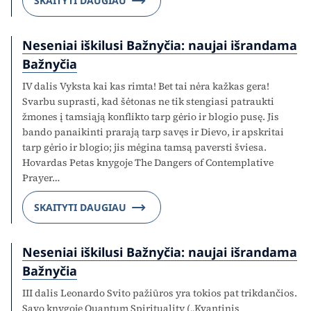
SKAITYTI DAUGIAU
Neseniai iškilusi Bažnyčia: naujai išrandama
Bažnyčia
IV dalis Vyksta kai kas rimta! Bet tai nėra kažkas gera!
Svarbu suprasti, kad šėtonas ne tik stengiasi patraukti
žmones į tamsiąją konflikto tarp gėrio ir blogio pusę. Jis
bando panaikinti prarają tarp savęs ir Dievo, ir apskritai
tarp gėrio ir blogio; jis mėgina tamsą paversti šviesa.
Hovardas Petas knygoje The Dangers of Contemplative
Prayer…
SKAITYTI DAUGIAU
Neseniai iškilusi Bažnyčia: naujai išrandama
Bažnyčia
III dalis Leonardo Svito pažiūros yra tokios pat trikdančios.
Savo knygoje Quantum Spirituality („Kvantinis