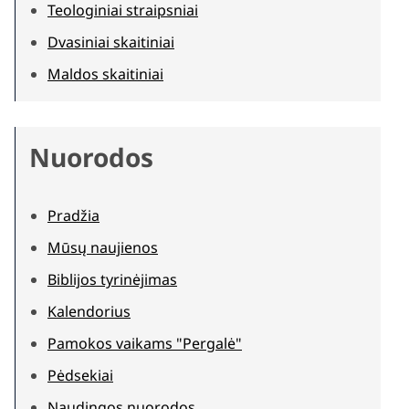
Teologiniai straipsniai
Dvasiniai skaitiniai
Maldos skaitiniai
Nuorodos
Pradžia
Mūsų naujienos
Biblijos tyrinėjimas
Kalendorius
Pamokos vaikams "Pergalė"
Pėdsekiai
Naudingos nuorodos