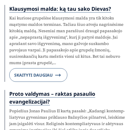
Klausymosi malda: ką tau sako Dievas?
Kai kuriose grupelėse klausymosi malda yra tik kitoks
mąstymo maldos terminas. Tačiau šiuo atveju nagrinėsime
kitokią maldą. Neseniai man parašiusi draugė papasakojo
apie „nepaprastą išgyvenimą“, kurį ji patyrė maldoje. Jai
aprašant savo išgyvenimą, mano galvoje suskambo
pavojaus varpai. Ji papasakojo apie grupelę žmonių,
susirenkančių kartu melstis vieni už kitus. Bet tai nebuvo
mums įprasta grupelė,…
SKAITYTI DAUGIAU
Proto valdymas – raktas pasaulio
evangelizacijai?
Popiežius Jonas Paulius II kartą pasakė: „Kadangi kontemp­
liatyvus gyvenimas priklauso Bažnyčios pilnatvei, leiskime
jam įsigalėti visur. Religinės kontempliatyvaus ir aktyvaus