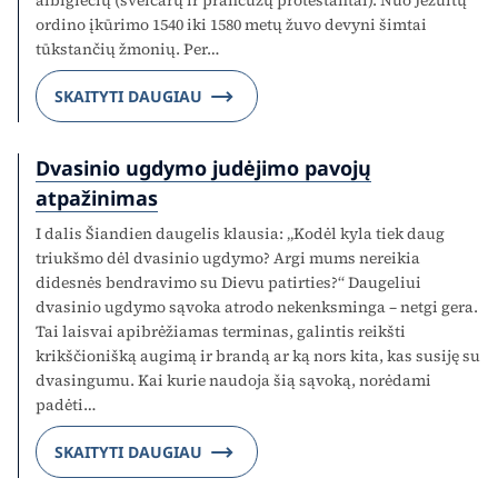
albigiečių (šveicarų ir prancūzų protestantai). Nuo Jėzuitų
ordino įkūrimo 1540 iki 1580 metų žuvo devyni šimtai
tūkstančių žmonių. Per…
SKAITYTI DAUGIAU
Dvasinio ugdymo judėjimo pavojų
atpažinimas
I dalis Šiandien daugelis klausia: „Kodėl kyla tiek daug
triukšmo dėl dvasinio ugdymo? Argi mums nereikia
didesnės bendravimo su Dievu patirties?“ Daugeliui
dvasinio ugdymo sąvoka atrodo nekenksminga – netgi gera.
Tai laisvai apibrėžiamas terminas, galintis reikšti
krikščionišką augimą ir brandą ar ką nors kita, kas susiję su
dvasingumu. Kai kurie naudoja šią sąvoką, norėdami
padėti…
SKAITYTI DAUGIAU