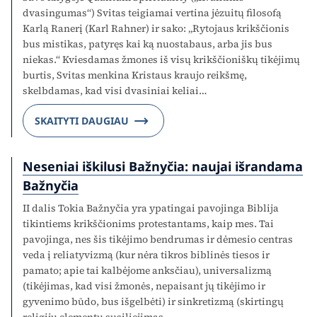
dvasingumas“) Svitas teigiamai vertina jėzuitų filosofą
Karlą Ranerį (Karl Rahner) ir sako: „Rytojaus krikščionis
bus mistikas, patyręs kai ką nuostabaus, arba jis bus
niekas.“ Kviesdamas žmones iš visų krikščioniškų tikėjimų
burtis, Svitas menkina Kristaus kraujo reikšmę,
skelbdamas, kad visi dvasiniai keliai…
SKAITYTI DAUGIAU
Neseniai iškilusi Bažnyčia: naujai išrandama
Bažnyčia
II dalis Tokia Bažnyčia yra ypatingai pavojinga Biblija
tikintiems krikščionims protestantams, kaip mes. Tai
pavojinga, nes šis tikėjimo bendrumas ir dėmesio centras
veda į reliatyvizmą (kur nėra tikros biblinės tiesos ir
pamato; apie tai kalbėjome anksčiau), universalizmą
(tikėjimas, kad visi žmonės, nepaisant jų tikėjimo ir
gyvenimo būdo, bus išgelbėti) ir sinkretizmą (skirtingų