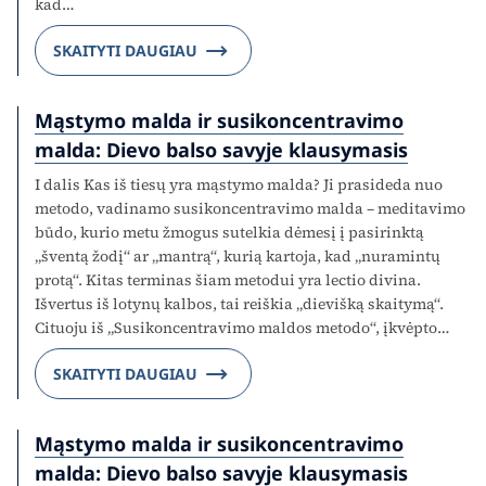
kad…
SKAITYTI DAUGIAU
Mąstymo malda ir susikoncentravimo
malda: Dievo balso savyje klausymasis
I dalis Kas iš tiesų yra mąstymo malda? Ji prasideda nuo
metodo, vadinamo susikoncentravimo malda – meditavimo
būdo, kurio metu žmogus sutelkia dėmesį į pasirinktą
„šventą žodį“ ar „mantrą“, kurią kartoja, kad „nuramintų
protą“. Kitas terminas šiam metodui yra lectio divina.
Išvertus iš lotynų kalbos, tai reiškia „dievišką skaitymą“.
Cituoju iš „Susikoncentravimo maldos metodo“, įkvėpto…
SKAITYTI DAUGIAU
Mąstymo malda ir susikoncentravimo
malda: Dievo balso savyje klausymasis