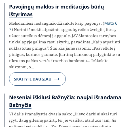
Pavojingų maldos ir meditacijos būdų
ištyrimas
Melsdamiesi nedaugiažodžiaukite kaip pagonys. (
Mato 6,
7
) Norint išmokti atpažinti apgaulę, reikia žvelgti į tiesą,
užuot sutelkus dėmesį į apgaulę. JAV Slaptosios tarnybos
tinklalapyje galima rasti skyrių, pavadintą „Kaip atpažinti
suklastotus pinigus“. Štai kas jame rašoma: „Pažvelkite į
pinigus, kuriuos gaunate. Įtartiną banknotą palyginkite su
tikru tos pačios vertės ir serijos banknotu… Ieškokite
skirtumų, o…
SKAITYTI DAUGIAU
Neseniai iškilusi Bažnyčia: naujai išrandama
Bažnyčia
VI dalis Pranašystės dvasia sako: „Dievo darbininkai turi
įgyti daug gilesnę patirtį. Jei jie visiškai atsiduos Jam, Jis
galingai veiks dėl jų… Kai Dievo tarnai su pašventintu