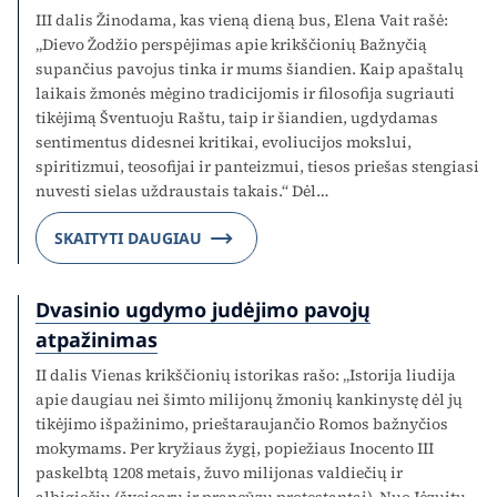
III dalis Žinodama, kas vieną dieną bus, Elena Vait rašė:
„Dievo Žodžio perspėjimas apie krikščionių Bažnyčią
supančius pavojus tinka ir mums šiandien. Kaip apaštalų
laikais žmonės mėgino tradicijomis ir filosofija sugriauti
tikėjimą Šventuoju Raštu, taip ir šiandien, ugdydamas
sentimentus didesnei kritikai, evoliucijos mokslui,
spiritizmui, teosofijai ir panteizmui, tiesos priešas stengiasi
nuvesti sielas uždraustais takais.“ Dėl…
SKAITYTI DAUGIAU
Dvasinio ugdymo judėjimo pavojų
atpažinimas
II dalis Vienas krikščionių istorikas rašo: „Istorija liudija
apie daugiau nei šimto milijonų žmonių kankinystę dėl jų
tikėjimo išpažinimo, prieštaraujančio Romos bažnyčios
mokymams. Per kryžiaus žygį, popiežiaus Inocento III
paskelbtą 1208 metais, žuvo milijonas valdiečių ir