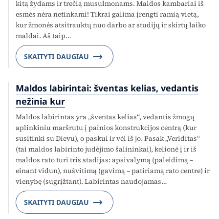
kitą žydams ir trečią musulmonams. Maldos kambariai iš
esmės nėra netinkami! Tikrai galima įrengti ramią vietą,
kur žmonės atsitrauktų nuo darbo ar studijų ir skirtų laiko
maldai. Aš taip…
SKAITYTI DAUGIAU
Maldos labirintai: šventas kelias, vedantis
nežinia kur
Maldos labirintas yra „šventas kelias“, vedantis žmogų
aplinkiniu maršrutu į painios konstrukcijos centrą (kur
susitinki su Dievu), o paskui ir vėl iš jo. Pasak „Veriditas“
(tai maldos labirinto judėjimo šalininkai), kelionė į ir iš
maldos rato turi tris stadijas: apsivalymą (paleidimą –
einant vidun), nušvitimą (gavimą – patiriamą rato centre) ir
vienybę (sugrįžtant). Labirintas naudojamas…
SKAITYTI DAUGIAU