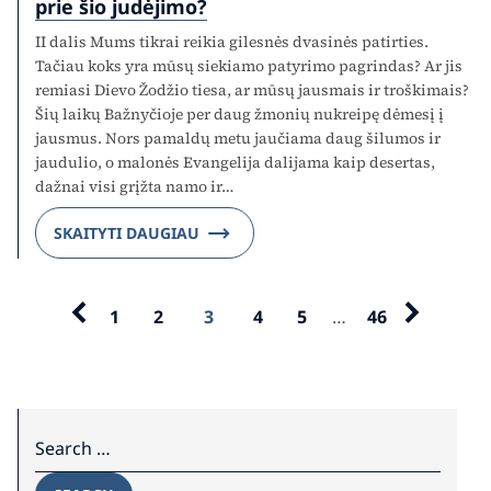
prie šio judėjimo?
II dalis Mums tikrai reikia gilesnės dvasinės patirties.
Tačiau koks yra mūsų siekiamo patyrimo pagrindas? Ar jis
remiasi Dievo Žodžio tiesa, ar mūsų jausmais ir troškimais?
Šių laikų Bažnyčioje per daug žmonių nukreipę dėmesį į
jausmus. Nors pamaldų metu jaučiama daug šilumos ir
jaudulio, o malonės Evangelija dalijama kaip desertas,
dažnai visi grįžta namo ir…
SKAITYTI DAUGIAU
1
2
3
4
5
…
46
Search for: