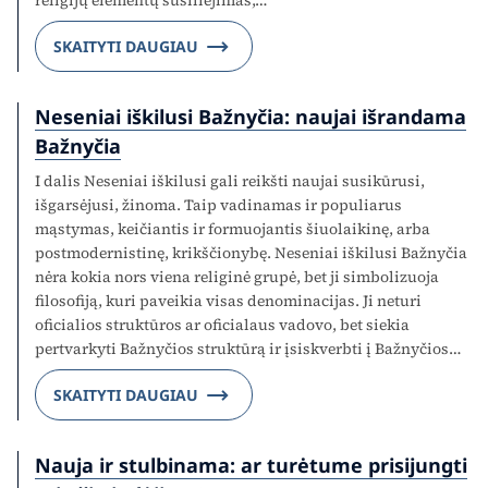
religijų elementų susiliejimas,…
SKAITYTI DAUGIAU
Neseniai iškilusi Bažnyčia: naujai išrandama
Bažnyčia
I dalis Neseniai iškilusi gali reikšti naujai susikūrusi,
išgarsėjusi, žinoma. Taip vadinamas ir populiarus
mąstymas, keičiantis ir formuojantis šiuolaikinę, arba
postmodernistinę, krikščionybę. Neseniai iškilusi Bažnyčia
nėra kokia nors viena religinė grupė, bet ji simbolizuoja
filosofiją, kuri paveikia visas denominacijas. Ji neturi
oficialios struktūros ar oficialaus vadovo, bet siekia
pertvarkyti Bažnyčios struktūrą ir įsiskverbti į Bažnyčios…
SKAITYTI DAUGIAU
Nauja ir stulbinama: ar turėtume prisijungti