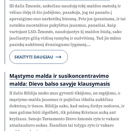
III dalis Žmonės, anksčiau naudoję tokį maldos metodą ir
vėliau išėję iš šio judėjimo, pasakoja, jog tai panašu į
apsvaigimo nuo narkotikų būseną. Prie jos įprantama, ir tai
suteikia nuostabius pakylėtus jausmus, panašiai, kaip
vartojant LSD. Žmonės, naudojantys šį maldos būdą, sako
jaučiantys gilią vidinę ramybę ir nušvitimą. Tad jie mãno
pasiekę aukštesnį dvasingumo lygmenį.…
SKAITYTI DAUGIAU
Mąstymo malda ir susikoncentravimo
malda: Dievo balso savyje klausymasis
II dalis Biblija moko mus gyventi tikėjimu, ne regėjimu, o
mąstymo malda jausmus ir pojūčius iškelia aukščiau
doktrinų ir tiesos. Biblija sako, kad mūsų širdys nedoros, ir
mes galime būti išgelbėti, tik priėmę Kristaus auką ant
kryžiaus. Senojo Testamento Dievo žmonės ryte ir vakare
atnašaudavo aukas. Šiandien tai tolygu ryto ir vakaro