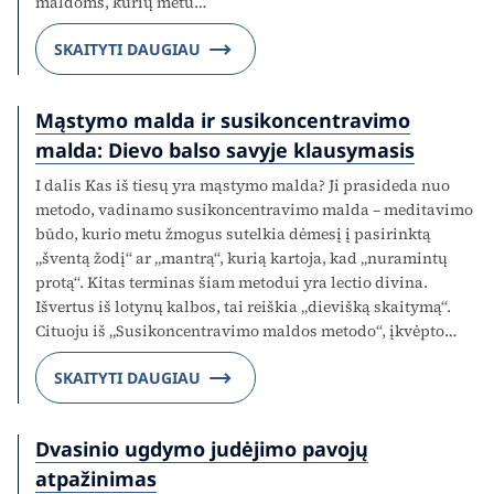
maldoms, kurių metu…
SKAITYTI DAUGIAU
Mąstymo malda ir susikoncentravimo
malda: Dievo balso savyje klausymasis
I dalis Kas iš tiesų yra mąstymo malda? Ji prasideda nuo
metodo, vadinamo susikoncentravimo malda – meditavimo
būdo, kurio metu žmogus sutelkia dėmesį į pasirinktą
„šventą žodį“ ar „mantrą“, kurią kartoja, kad „nuramintų
protą“. Kitas terminas šiam metodui yra lectio divina.
Išvertus iš lotynų kalbos, tai reiškia „dievišką skaitymą“.
Cituoju iš „Susikoncentravimo maldos metodo“, įkvėpto…
SKAITYTI DAUGIAU
Dvasinio ugdymo judėjimo pavojų
atpažinimas