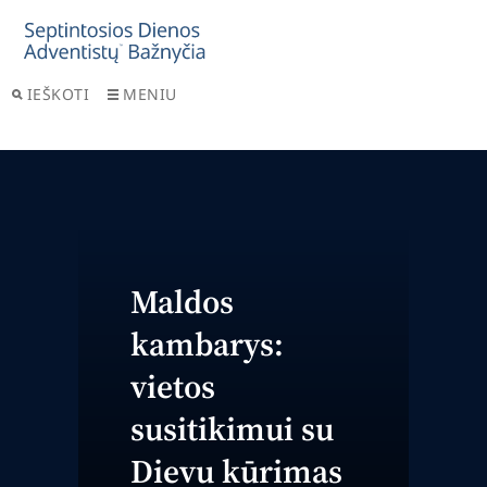
IEŠKOTI
MENIU
Maldos
kambarys:
vietos
susitikimui su
Dievu kūrimas