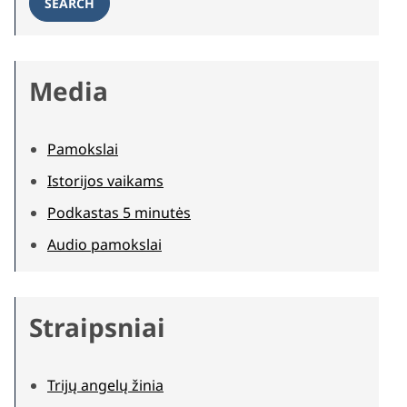
SEARCH
Media
Pamokslai
Istorijos vaikams
Podkastas 5 minutės
Audio pamokslai
Straipsniai
Trijų angelų žinia