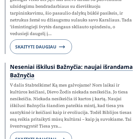
užsidegimu bendradarbiaus su dieviškuoju
tarpininkavimu, šio pasaulio dalykų būklė pasikeis, ir
netrukus žemė su džiaugsmu sulauks savo Karaliaus. Tada
‘išmintingieji švytės dangaus skliauto spindesiu, o
vedusieji daugelį į…
SKAITYTI DAUGIAU
Neseniai iškilusi Bažnyčia: naujai išrandama
Bažnyčia
V dalis Stabtelkime! Ką mes galvojame? Nors laikai ir
kultūros keičiasi, Dievo Žodis niekada nesikeičia. Jo tiesa
nesikeičia. Niekada nesikeičia iš kartos į kartą. Naujai
iškilusi Bažnyčia šiandien pateikia mintį, kad tiesa yra
santykinė ir keičiasi kaip ir evoliucija. Todėl Biblijos tiesas
esą reikia pritaikyti mūsų kultūrai – kaip ją suvokiame. Tai
šventvagystė! Tiesa yra…