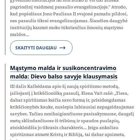
gyvenimo institucijos iki šiol atliko ir vis dar atlieka
pagrindinį vaidmenį pa­saulio evangelizacijoje.“ Atrodo,
kad popiežiaus Jono Pauliaus II svajonė pamažu pildosi,
nes pasaulis tikrai evangelizuojamas. Šiandien daugybė
institucijų kasmet moko tūkstančius žmonių mąstymo
maldos…
SKAITYTI DAUGIAU
Mąstymo malda ir susikoncentravimo
malda: Dievo balso savyje klausymasis
III dalis Kalbėdama apie šį naują spiritizmo metodą,
įsiliejantį į krikščionišką pasaulį, Elena Vait rašė: „Tiesa,
dabar spiritizmas keičia savo formą ir, prisidengdamas
krikščionybės kauke, nuslepia labiausiai nepageidaujamas
savybes. Tačiau nesibaigiančiuose pasisakymuose, daugelį
metų sklindančiuose iš tribūnų ir spaudos puslapių,
atsiskleidžia jo tikrasis charakteris… Jeigu anksčiau
spiritizmas atmetė Kristų ir Bibliją, tai dabar apsimeta,